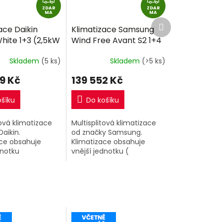
ZDAR
D
ZDAR
D
MA
MA
Další
A
A
ace Daikin
Klimatizace Samsung
produkt
R
R
hite 1+3 (2,5kW
Wind Free Avant S2 1+4
M
M
+ 3,5kW ) Multi-
( 2kW + 2kW + 2,5kW +
A
A
Skladem
(5 ks)
Skladem
(>5 ks)
2 včetně
2,5kW ) Multi-split R32
e
včetně montáže
9 Kč
139 552 Kč
ošíku
Do košíku
tová klimatizace
Multisplitová klimatizace
Daikin.
od značky Samsung.
ace obsahuje
Klimatizace obsahuje
dnotku
vnější jednotku (
A8 ) o výkonu
AJ080TXJ4KG/EU ) o
 vnitřní
výkonu 8kW a 4 vnitřní
ční jednotky
jednotky Samsung Avant
te o výkonu...
S2 o výkonu...