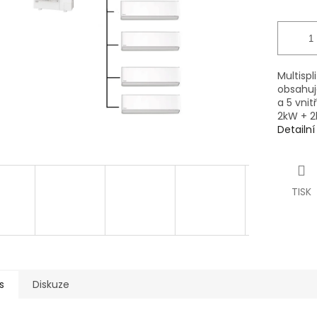
Multispl
obsahuj
a 5 vnit
2kW + 2
Detailn
TISK
s
Diskuze