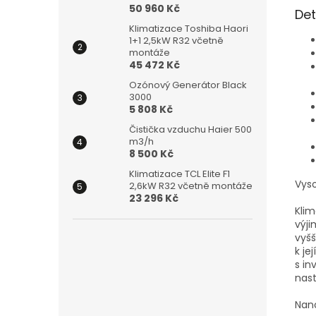
50 960 Kč
Det
Klimatizace Toshiba Haori
1+1 2,5kW R32 včetně
montáže
45 472 Kč
Ozónový Generátor Black
3000
5 808 Kč
Čistička vzduchu Haier 500
m3/h
8 500 Kč
Klimatizace TCL Elite F1
Vyso
2,6kW R32 včetně montáže
23 296 Kč
Klim
výji
vyšš
k je
s in
nast
Nan