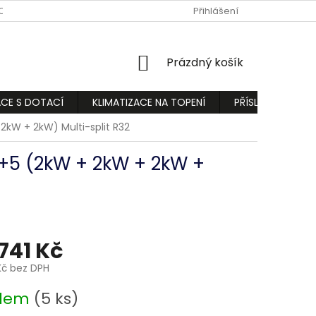
ODMÍNKY
PODMÍNKY OCHRANY OSOBNÍCH ÚDAJŮ
Přihlášení
REKLAMA
NÁKUPNÍ
Prázdný košík
KOŠÍK
ACE S DOTACÍ
KLIMATIZACE NA TOPENÍ
PŘÍSLUŠENSTVÍ
2kW + 2kW) Multi-split R32
1+5 (2kW + 2kW + 2kW +
 741 Kč
Kč bez DPH
adem
(5 ks)