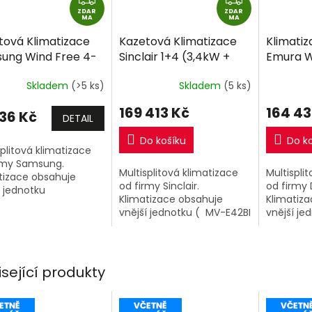
ZDAR
D
ZDAR
D
MA
MA
A
A
tová Klimatizace
Kazetová Klimatizace
Klimatiz
R
R
ung Wind Free 4-
Sinclair 1+4 (3,4kW +
Emura W
M
M
Mini Cassette 1+2
3,4kW + 3,4kW + 3,4kW)
+ 2,5kW 
A
A
Skladem
(>5 ks)
Skladem
(5 ks)
kW + 2,6kW) Multi-
Multi-split R32 včetně
split R3
 R32 včetně
montáže
montáž
169 413 Kč
164 43
536 Kč
táže
DETAIL
Do košíku
Do k
splitová klimatizace
rmy Samsung.
Multisplitová klimatizace
Multispli
tizace obsahuje
od firmy Sinclair.
od firmy 
í jednotku
Klimatizace obsahuje
Klimatiz
0TXJ2KG/EU) o
vnější jednotku ( MV-E42BI
vnější je
u 5kW a 2 vnitřní
) o výkonu 12kW a 4 vnitřní
( 3MXM68
tizační jednotky 4-
klimatizační jednotky
6,8kW a 3
ini o výkonu 2,6kW +
Kazetové MV-C12BI o
klimatiza
.
výkonu...
Emura Whi
isející produkty