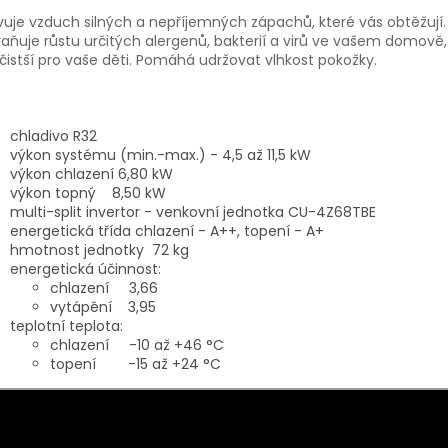
uje vzduch silných a nepříjemných zápachů, které vás obtěžují.
aňuje růstu určitých alergenů, bakterií a virů ve vašem domově, 
čistší pro vaše děti. Pomáhá udržovat vlhkost pokožky.
chladivo R32
výkon systému (min.-max.) - 4,5 až 11,5 kW
výkon chlazení 6,80 kW
výkon topný 8,50 kW
multi-split invertor - venkovní jednotka CU-4Z68TBE
energetická třída chlazení - A++, topení - A+
hmotnost jednotky 72 kg
energetická účinnost:
chlazení 3,66
vytápění 3,95
teplotní teplota:
chlazení -10 až +46 °C
topení -15 až +24 °C