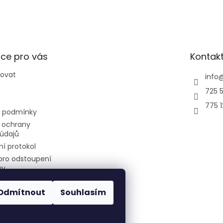
ce pro vás
Kontak
povat
info
725 5
775 
 podmínky
 ochrany
údajů
í protokol
pro odstoupení
vy
Odmítnout
Souhlasím
air-cool