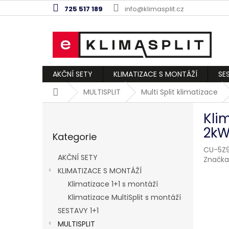
Přejít
725 517 189
info@klimasplit.cz
na
obsah
AKČNÍ SETY
KLIMATIZACE S MONTÁŽÍ
SE
Domů
MULTISPLIT
Multi Split klimatizace
P
Kli
o
Přeskočit
s
2kW
Kategorie
kategorie
t
CU-5Z9
r
AKČNÍ SETY
Značka
a
KLIMATIZACE S MONTÁŽÍ
n
Klimatizace 1+1 s montáží
n
í
Klimatizace MultiSplit s montáží
p
SESTAVY 1+1
a
MULTISPLIT