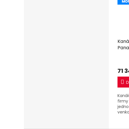
Kaná
Pana
včet
71 
D
Kanál
firmy
jedno
venko