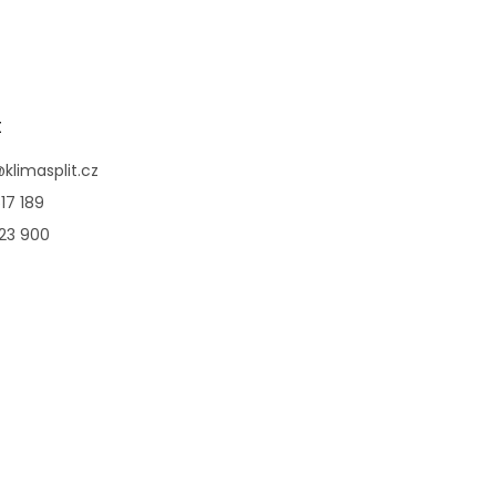
t
@
klimasplit.cz
17 189
123 900