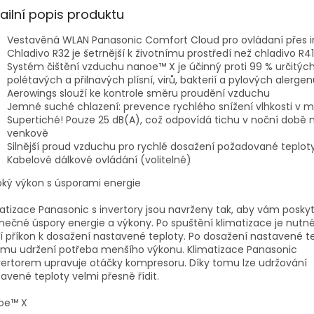
ailní popis produktu
Vestavěná WLAN Panasonic Comfort Cloud pro ovládaní přes i
Chladivo R32 je šetrnější k životnímu prostředí než chladivo R4
Systém čištění vzduchu nanoe™ X je účinný proti 99 % určitýc
polétavých a přilnavých plísní, virů, bakterií a pylových alerge
Aerowings slouží ke kontrole směru proudění vzduchu
Jemné suché chlazení: prevence rychlého snížení vlhkosti v m
Supertiché! Pouze 25 dB(A), což odpovídá tichu v noční době 
venkově
Silnější proud vzduchu pro rychlé dosažení požadované teplot
Kabelové dálkové ovládání (volitelné)
ký výkon s úsporami energie
atizace Panasonic s invertory jsou navrženy tak, aby vám posky
mečné úspory energie a výkony. Po spuštění klimatizace je nutn
í příkon k dosažení nastavené teploty. Po dosažení nastavené te
jímu udržení potřeba menšího výkonu. Klimatizace Panasonic
vertorem upravuje otáčky kompresoru. Díky tomu lze udržování
avené teploty velmi přesně řídit.
oe™ X