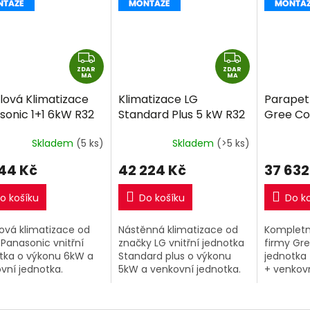
Z
Z
ZDAR
D
ZDAR
D
MA
MA
A
A
lová Klimatizace
Klimatizace LG
Parapet
R
R
sonic 1+1 6kW R32
Standard Plus 5 kW R32
Gree Co
M
M
ně montáže
včetně montáže
R32 vče
A
A
Skladem
(5 ks)
Skladem
(>5 ks)
344 Kč
42 224 Kč
37 632
o košíku
Do košíku
Do k
ová klimatizace od
Nástěnná klimatizace od
Kompletní
 Panasonic vnitřní
značky LG vnitřní jednotka
firmy Gre
tka o výkonu 6kW a
Standard plus o výkonu
jednotka
vní jednotka.
5kW a venkovní jednotka.
+ venkovn