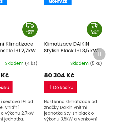
Z
Z
ZDAR
D
ZDAR
D
MA
MA
A
A
ní Klimatizace
Klimatizace DAIKIN
R
R
nsole 1+1 2,7kW
Stylish Black 1+1 3,5 kW
Další
M
M
produkt
tně montáže
R32 včetně montáže
A
A
Skladem
(4 ks)
Skladem
(5 ks)
 Kč
80 304 Kč
ošíku
Do košíku
 sestava 1+1 od
Nástěnná klimatizace od
e. Vnitřní
značky Daikin vnitřní
 o výkonu 2,7kW
jednotka Stylish black o
í jednotka.
výkonu 3,5kW a venkovní
jednotka.