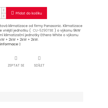
Přidat do košíku
itová klimatizace od firmy Panasonic. Klimatizace
e vnější jednotku (
CU-5Z90TBE
) o výkonu 9kW
řní klimatizační jednotky Ethera White o výkonu
kW + 2kW + 2kW + 2kW.
í informace
ZEPTAT SE
SDÍLET