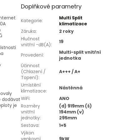
Doplňkové parametry
nternet
Multi Split
Kategorie
:
10A
klimatizace
h
Záruka
:
2 roky
nů
Hlučnost
19
vnitřní -dB(A)
:
ístnosti
Multi-split vnitřní
na
Provedení
:
jednotka
y
Účinnost
(Chlazení /
A+++ / A+
Topení)
:
Umístění
Nástěnná
klimatizace
:
tovaly
WiFi
:
ANO
é dodávat
ploty je
Rozměry
(d) 919mm (š)
vnitřní
194mm (v)
jednotky
:
295mm
Sestava
:
1+5
Výkon
venkovní
9kW