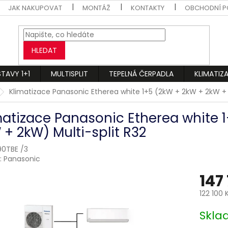
JAK NAKUPOVAT
MONTÁŽ
KONTAKTY
OBCHODNÍ P
HLEDAT
STAVY 1+1
MULTISPLIT
TEPELNÁ ČERPADLA
KLIMATIZ
Klimatizace Panasonic Etherea white 1+5 (2kW + 2kW + 2kW + 
matizace Panasonic Etherea white 
 + 2kW) Multi-split R32
0TBE /3
:
Panasonic
147
122 100 
Měrná
Skl
cena: