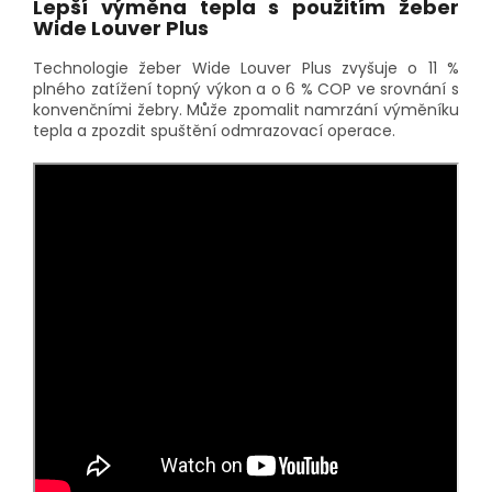
Lepší výměna tepla s použitím žeber
Wide Louver Plus
Technologie žeber Wide Louver Plus zvyšuje o 11 %
plného zatížení topný výkon a o 6 % COP ve srovnání s
konvenčními žebry. Může zpomalit namrzání výměníku
tepla a zpozdit spuštění odmrazovací operace.