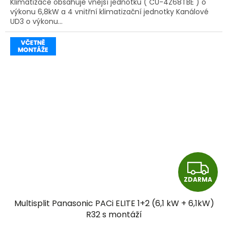
Klimatizace obsahuje vnější jednotku ( CU-4Z68TBE ) o
výkonu 6,8kW a 4 vnitřní klimatizační jednotky Kanálové
UD3 o výkonu...
Z
ZDARMA
D
Multisplit Panasonic PACi ELITE 1+2 (6,1 kW + 6,1kW)
A
R32 s montáží