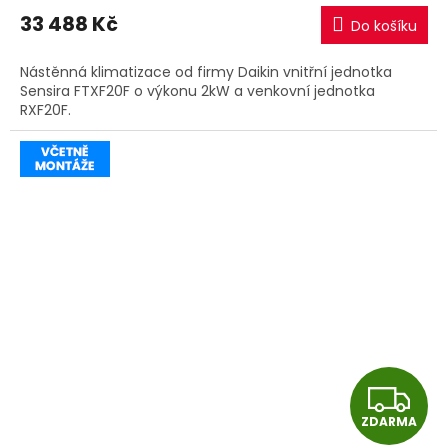
M
33 488 Kč
Do košíku
A
Nástěnná klimatizace od firmy Daikin vnitřní jednotka
Sensira FTXF20F o výkonu 2kW a venkovní jednotka
RXF20F.
Z
ZDARMA
D