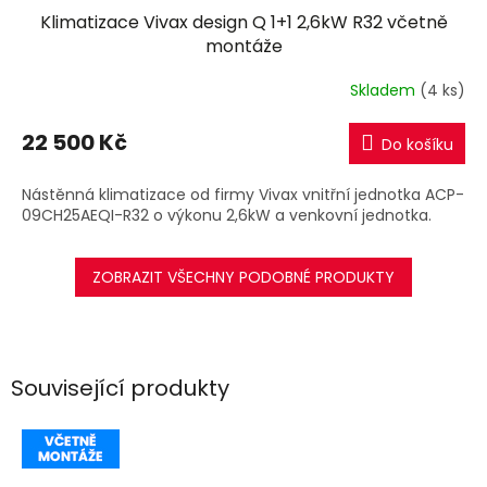
Klimatizace Vivax design Q 1+1 2,6kW R32 včetně
A
montáže
R
Skladem
(4 ks)
M
22 500 Kč
Do košíku
A
Nástěnná klimatizace od firmy Vivax vnitřní jednotka ACP-
09CH25AEQI-R32 o výkonu 2,6kW a venkovní jednotka.
ZOBRAZIT VŠECHNY PODOBNÉ PRODUKTY
Související produkty