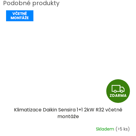
Z
ZDARMA
D
Klimatizace Daikin Sensira 1+1 2kW R32 včetně
A
montáže
R
Skladem
(>5 ks)