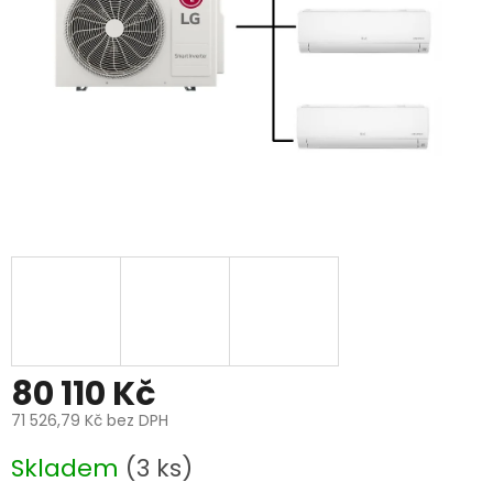
80 110 Kč
71 526,79 Kč bez DPH
Měrná
Skladem
(3 ks)
cena: