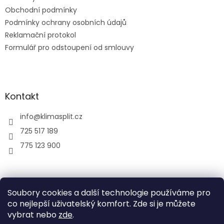
Obchodní podmínky
Podmínky ochrany osobních údajů
Reklamační protokol
Formulář pro odstoupení od smlouvy
Kontakt
info
@
klimasplit.cz
725 517 189
775 123 900
air-cool
Soubory cookies a další technologie používáme pro
co nejlepší uživatelský komfort. Zde si je můžete
vybrat nebo
zde
.