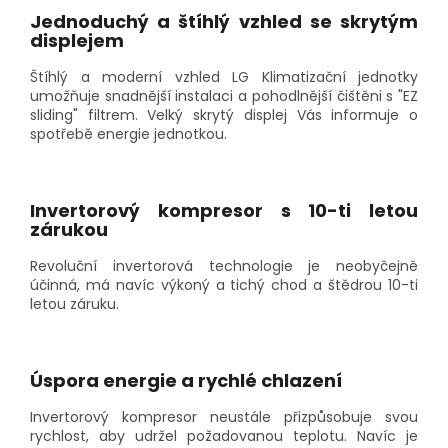
Jednoduchý a štíhlý vzhled se skrytým
displejem
Štíhlý a moderní vzhled LG Klimatizační jednotky
umožňuje snadnější instalaci a pohodlnější čištěni s "EZ
sliding" filtrem. Velký skrytý displej Vás informuje o
spotřebě energie jednotkou.
Invertorový kompresor s 10-ti letou
zárukou
Revoluční invertorová technologie je neobyčejně
účinná, má navíc výkoný a tichý chod a štědrou 10-ti
letou záruku.
Úspora energie a rychlé chlazení
Invertorový kompresor neustále přizpůsobuje svou
rychlost, aby udržel požadovanou teplotu. Navíc je