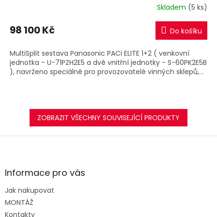
R
Skladem
(5 ks)
M
98 100 Kč
Do košíku
A
MultiSplit sestava Panasonic PACi ELITE 1+2 ( venkovní
jednotka - U-71PZH2E5 a dvě vnitřní jednotky - S-60PK2E5B
), navrženo speciálně pro provozovatelé vinných sklepů,...
ZOBRAZIT VŠECHNY SOUVISEJÍCÍ PRODUKTY
Z
á
p
a
Informace pro vás
t
Jak nakupovat
í
MONTÁŽ
Kontakty