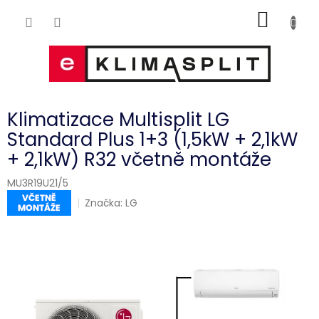
Přejít
NÁKUP
na
obsah
KOŠÍK
Klimatizace Multisplit LG
Standard Plus 1+3 (1,5kW + 2,1kW
+ 2,1kW) R32 včetně montáže
MU3R19U21/5
Značka:
LG