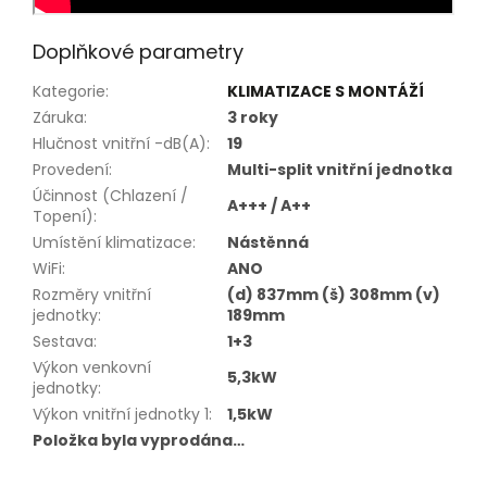
Doplňkové parametry
Kategorie
:
KLIMATIZACE S MONTÁŽÍ
Záruka
:
3 roky
Hlučnost vnitřní -dB(A)
:
19
Provedení
:
Multi-split vnitřní jednotka
Účinnost (Chlazení /
A+++ / A++
Topení)
:
Umístění klimatizace
:
Nástěnná
WiFi
:
ANO
Rozměry vnitřní
(d) 837mm (š) 308mm (v)
jednotky
:
189mm
Sestava
:
1+3
Výkon venkovní
5,3kW
jednotky
:
Výkon vnitřní jednotky 1
:
1,5kW
Položka byla vyprodána…