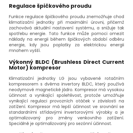
Regulace špičkového proudu
Funkce regulace špičkového proudu znemožňuje chod
klimatizační jednotky při maximální úrovni, přičemž
zachovává aktuální nastavení systému, a snižuje tak
spotřebu energie. Tato funkce může pomoci omezit
náklady na energii během špičkových období odběru
energie, kdy jsou poplatky za elektrickou energii
mnohem vyšší.
Výkonný BLDC (Brushless Direct Current
Motor) kompresor
Klimatizační jednotky LG jsou vybavené rotačním
kompresorem s dvěma invertory BLDC, který používá
neodymové magnetické jádro. Kompresor má vysokou
účinnost a vynikající spolehlivost, protože umožňuje
vynikající regulaci provozních otáček v závislosti na
zatížení. Kompresor má lepší účinnost ve srovnání se
standardními střídavými invertorovými výrobky a je
optimalizovaný pro změny venkovního zatížení.
Speciálně je optimalizovaný pro sezónní účinnost.