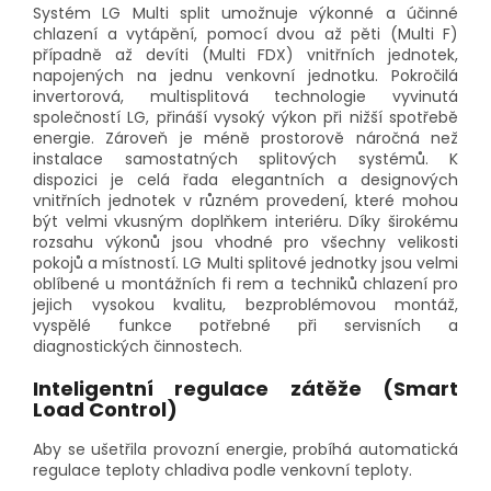
Systém LG Multi split umožnuje výkonné a účinné
chlazení a vytápění, pomocí dvou až pěti (Multi F)
případně až devíti (Multi FDX) vnitřních jednotek,
napojených na jednu venkovní jednotku. Pokročilá
invertorová, multisplitová technologie vyvinutá
společností LG, přináší vysoký výkon při nižší spotřebě
energie. Zároveň je méně prostorově náročná než
instalace samostatných splitových systémů. K
dispozici je celá řada elegantních a designových
vnitřních jednotek v různém provedení, které mohou
být velmi vkusným doplňkem interiéru. Díky širokému
rozsahu výkonů jsou vhodné pro všechny velikosti
pokojů a místností. LG Multi splitové jednotky jsou velmi
oblíbené u montážních fi rem a techniků chlazení pro
jejich vysokou kvalitu, bezproblémovou montáž,
vyspělé funkce potřebné při servisních a
diagnostických činnostech.
Inteligentní regulace zátěže (Smart
Load Control)
Aby se ušetřila provozní energie, probíhá automatická
regulace teploty chladiva podle venkovní teploty.