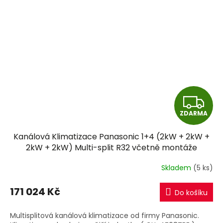
Z
ZDARMA
D
Kanálová Klimatizace Panasonic 1+4 (2kW + 2kW +
A
2kW + 2kW) Multi-split R32 včetně montáže
R
Skladem
(5 ks)
M
171 024 Kč
Do košíku
A
Multisplitová kanálová klimatizace od firmy Panasonic.