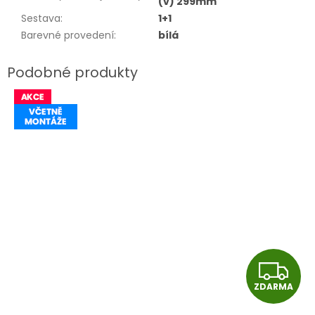
(v) 299mm
Sestava
:
1+1
Barevné provedení
:
bílá
Z
ZDARMA
D