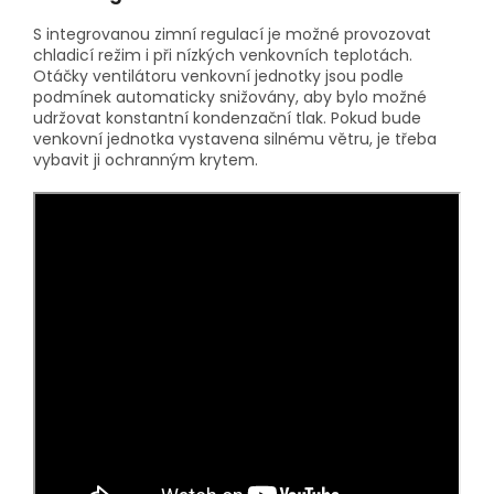
S integrovanou zimní regulací je možné provozovat
chladicí režim i při nízkých venkovních teplotách.
Otáčky ventilátoru venkovní jednotky jsou podle
podmínek automaticky snižovány, aby bylo možné
udržovat konstantní kondenzační tlak. Pokud bude
venkovní jednotka vystavena silnému větru, je třeba
vybavit ji ochranným krytem.