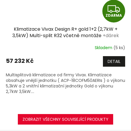
Z
ZDARMA
D
Klimatizace Vivax Design R+ gold 1+2 (2,7kW +
A
3,5kW) Multi-split R32 včetně montáže
+dárek
zdarma
R
Skladem
(5 ks)
M
57 232 Kč
DETAIL
A
Multisplitová klimatizace od firmy Vivax. Klimatizace
obsahuje vnější jednotku ( ACP-18COFM50AERIs ) o výkonu
5,3kW a 2 vnitřní klimatizační jednotky Gold o výkonu
2,7kW 3,5kW....
ZOBRAZIT VŠECHNY SOUVISEJÍCÍ PRODUKTY