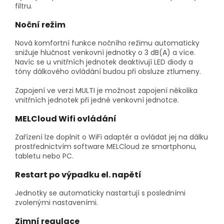
filtru.
Noční režim
Nová komfortní funkce nočního režimu automaticky
snižuje hlučnost venkovní jednotky o 3 dB(A) a více.
Navíc se u vnitřních jednotek deaktivují LED diody a
tóny dálkového ovládání budou při obsluze ztlumeny.
Zapojení ve verzi MULTI je možnost zapojení několika
vnitřních jednotek při jedné venkovní jednotce.
MELCloud Wifi ovládání
Zařízení lze doplnit o WiFi adaptér a ovládat jej na dálku
prostřednictvím software MELCloud ze smartphonu,
tabletu nebo PC.
Restart po výpadku el. napětí
Jednotky se automaticky nastartují s posledními
zvolenými nastaveními.
Zimní regulace