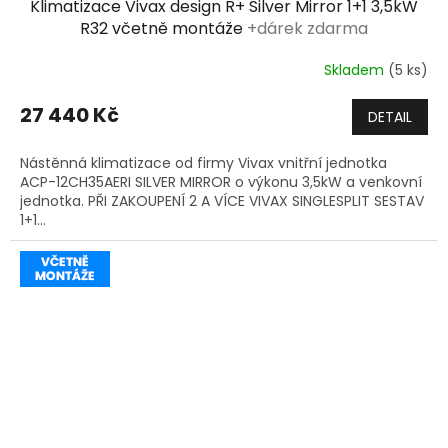
Klimatizace Vivax design R+ Silver Mirror 1+1 3,5kW
A
R32 včetně montáže
+dárek zdarma
R
Skladem
(5 ks)
M
27 440 Kč
DETAIL
A
Nástěnná klimatizace od firmy Vivax vnitřní jednotka
ACP-12CH35AERI SILVER MIRROR o výkonu 3,5kW a venkovní
jednotka. PŘI ZAKOUPENÍ 2 A VÍCE VIVAX SINGLESPLIT SESTAV
1+1...