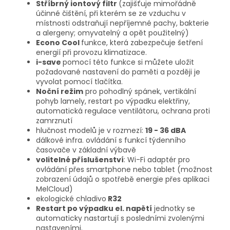
Stříbrný iontový filtr
(zajišťuje mimořádně
účinné čištění, při kterém se ze vzduchu v
místnosti odstraňují nepříjemné pachy, bakterie
a alergeny; omyvatelný a opět použitelný)
Econo Cool
funkce, která zabezpečuje šetření
energií při provozu klimatizace.
i-save
pomocí této funkce si můžete uložit
požadované nastavení do paměti a později je
vyvolat pomocí tlačítka.
Noční režim
pro pohodlný spánek, vertikální
pohyb lamely, restart po výpadku elektřiny,
automatická regulace ventilátoru, ochrana proti
zamrznutí
hlučnost modelů je v rozmezí:
19 - 36 dBA
dálkové infra. ovládání s funkcí týdenního
časovače v základní výbavě
volitelné příslušenství
: Wi-Fi adaptér pro
ovládání přes smartphone nebo tablet (možnost
zobrazení údajů o spotřebě energie přes aplikaci
MelCloud)
ekologické chladivo
R32
Restart po výpadku el. napětí
jednotky se
automaticky nastartují s posledními zvolenými
nastaveními.