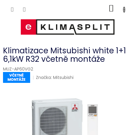
Přejít
NÁKUP
na
obsah
KOŠÍK
Klimatizace Mitsubishi white 1+1
6,1kW R32 včetně montáže
MUZ-AP60VG2
Značka:
Mitsubishi