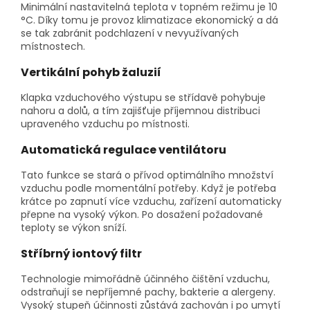
Minimální nastavitelná teplota v topném režimu je 10
°C. Díky tomu je provoz klimatizace ekonomický a dá
se tak zabránit podchlazení v nevyužívaných
místnostech.
Vertikální pohyb žaluzií
Klapka vzduchového výstupu se střídavě pohybuje
nahoru a dolů, a tím zajišťuje příjemnou distribuci
upraveného vzduchu po místnosti.
Automatická regulace ventilátoru
Tato funkce se stará o přívod optimálního množství
vzduchu podle momentální potřeby. Když je potřeba
krátce po zapnutí více vzduchu, zařízení automaticky
přepne na vysoký výkon. Po dosažení požadované
teploty se výkon sníží.
Stříbrný iontový filtr
Technologie mimořádně účinného čištění vzduchu,
odstraňují se nepříjemné pachy, bakterie a alergeny.
Vysoký stupeň účinnosti zůstává zachován i po umytí