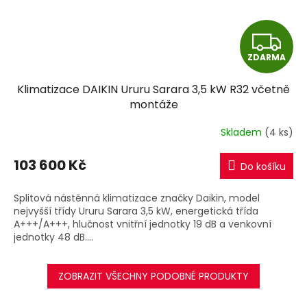
Z
ZDARMA
D
Klimatizace DAIKIN Ururu Sarara 3,5 kW R32 včetně
A
montáže
R
Skladem
(4 ks)
M
103 600 Kč
Do košíku
A
Splitová nástěnná klimatizace značky Daikin, model
nejvyšší třídy Ururu Sarara 3,5 kW, energetická třída
A+++/A+++, hlučnost vnitřní jednotky 19 dB a venkovní
jednotky 48 dB....
ZOBRAZIT VŠECHNY PODOBNÉ PRODUKTY