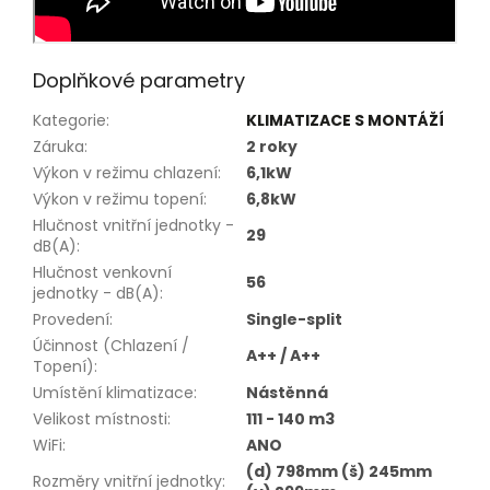
Doplňkové parametry
Kategorie
:
KLIMATIZACE S MONTÁŽÍ
Záruka
:
2 roky
Výkon v režimu chlazení
:
6,1kW
Výkon v režimu topení
:
6,8kW
Hlučnost vnitřní jednotky -
29
dB(A)
:
Hlučnost venkovní
56
jednotky - dB(A)
:
Provedení
:
Single-split
Účinnost (Chlazení /
A++ / A++
Topení)
:
Umístění klimatizace
:
Nástěnná
Velikost místnosti
:
111 - 140 m3
WiFi
:
ANO
(d) 798mm (š) 245mm
Rozměry vnitřní jednotky
: