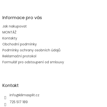
Z
á
p
a
Informace pro vás
t
Jak nakupovat
í
MONTÁŽ
Kontakty
Obchodní podmínky
Podmínky ochrany osobních údajů
Reklamační protokol
Formulář pro odstoupení od smlouvy
Kontakt
info
@
klimasplit.cz
725 517 189