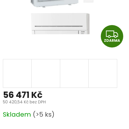
Z
ZDARMA
D
A
R
M
A
56 471 Kč
50 420,54 Kč bez DPH
Měrná
Skladem
(>5 ks)
cena: