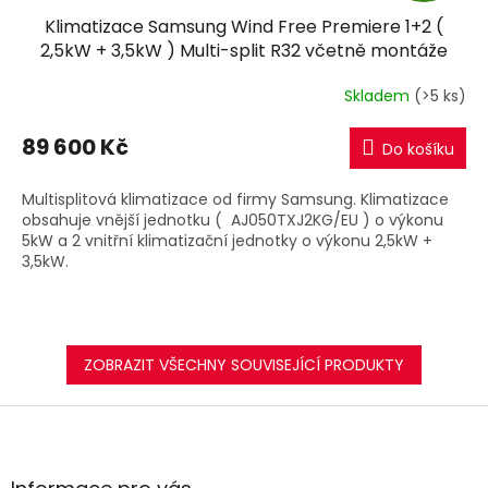
Klimatizace Samsung Wind Free Premiere 1+2 (
A
2,5kW + 3,5kW ) Multi-split R32 včetně montáže
R
Skladem
(>5 ks)
M
89 600 Kč
Do košíku
A
Multisplitová klimatizace od firmy Samsung. Klimatizace
obsahuje vnější jednotku ( AJ050TXJ2KG/EU ) o výkonu
5kW a 2 vnitřní klimatizační jednotky o výkonu 2,5kW +
3,5kW.
ZOBRAZIT VŠECHNY SOUVISEJÍCÍ PRODUKTY
Z
á
p