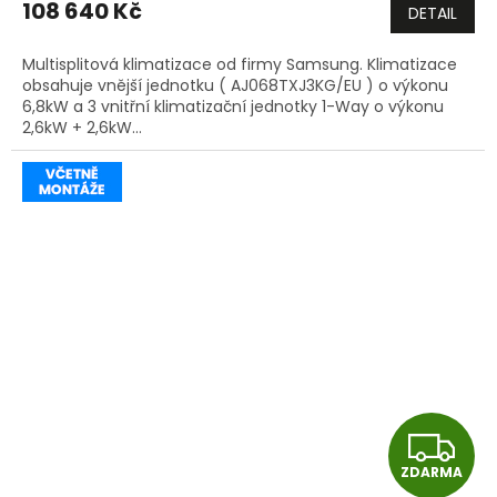
108 640 Kč
DETAIL
A
Multisplitová klimatizace od firmy Samsung. Klimatizace
obsahuje vnější jednotku ( AJ068TXJ3KG/EU ) o výkonu
6,8kW a 3 vnitřní klimatizační jednotky 1-Way o výkonu
2,6kW + 2,6kW...
Z
ZDARMA
D