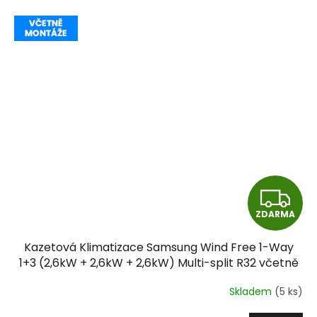
Z
ZDARMA
D
Kazetová Klimatizace Samsung Wind Free 1-Way
A
1+3 (2,6kW + 2,6kW + 2,6kW) Multi-split R32 včetně
montáže
R
Skladem
(5 ks)
M