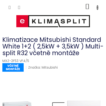
Přejít
NÁKUP
na
obsah
KOŠÍK
Klimatizace Mitsubishi Standard
White 1+2 ( 2,5kW + 3,5kW ) Multi-
split R32 včetně montáže
MXZ-2F53 VF4/5
Značka:
Mitsubishi