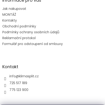
a
Informace pro vás
t
Jak nakupovat
í
MONTÁŽ
Kontakty
Obchodní podmínky
Podmínky ochrany osobních údajů
Reklamační protokol
Formulář pro odstoupení od smlouvy
Kontakt
info
@
klimasplit.cz
725 517 189
775 123 900