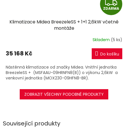
Z
ZDARMA
D
Klimatizace Midea BreezeleSS + 1+1 2,6kW včetně
A
montáže
R
Skladem
(5 ks)
M
35 168 Kč
Do košíku
A
Nástěnná klimatizace od značky Midea. Vnitřní jednotka
BreezeleSS + (MSFAAU-09HRNFN8(B)) o výkonu 2,6kW a
venkovní jednotka (MOX230-09HFN8-BR).
ZOBRAZIT VŠECHNY PODOBNÉ PRODUKTY
Související produkty