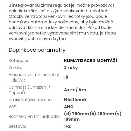
S integrovanou zimní regulací je možné provozovat
chladicí režim i při nízkých venkovních teplotách.
Otáčky ventilátoru venkovní jednotky jsou podle
podmínek automaticky snižovány, aby bylo možné
udržovat konstantní kondenzační tlak. Pokud bude
venkovní jednotka vystavena silnému větru, je třeba
vybavit ji ochranným krytem.
Doplňkové parametry
Kategorie
:
KLIMATIZACE S MONTÁŽÍ
Záruka
:
2 roky
Hlučnost vnitřní jednotky
18
- dB(A)
:
Účinnost (Chlazení /
A+++ / A++
Topení)
:
Umístění klimatizace
:
Nástěnná
WiFi
:
ANO
(d) 760mm (š) 250mm (v)
Rozměry vnitřní jednotky
:
199mm
Sestava
:
1+2