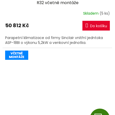
A
R32 včetně montáže
R
Skladem
(5 ks)
M
50 812 Kč
Do košíku
A
Parapetní klimatizace od firmy Sinclair vnitřní jedntoka
ASP-18BI o výkonu 5,2kW a venkovní jednotka.