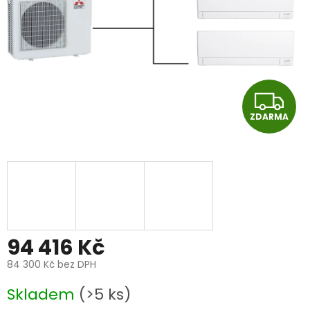
Z
ZDARMA
D
A
R
M
A
94 416 Kč
84 300 Kč bez DPH
Měrná
Skladem
(>5 ks)
cena: