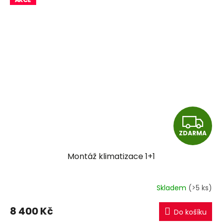
Z
ZDARMA
D
Montáž klimatizace 1+1
A
R
Skladem
(>5 ks)
M
8 400 Kč
Do košíku