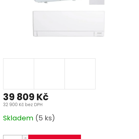
39 809 Kč
32 900 Kč bez DPH
Měrná
Skladem
(5 ks)
cena: