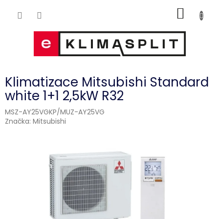
Přejít
NÁKUP
na
obsah
KOŠÍK
Klimatizace Mitsubishi Standard
white 1+1 2,5kW R32
MSZ-AY25VGKP/MUZ-AY25VG
Značka:
Mitsubishi