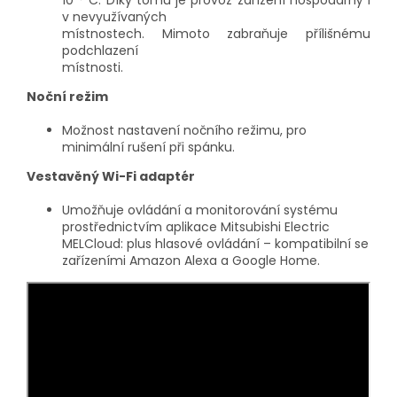
10 ° C. Díky tomu je provoz zařízení hospodárný i
v nevyužívaných
místnostech. Mimoto zabraňuje přílišnému
podchlazení
místnosti.
Noční režim
Možnost nastavení nočního režimu, pro
minimální rušení při spánku.
Vestavěný Wi-Fi adaptér
Umožňuje ovládání a monitorování systému
prostřednictvím aplikace Mitsubishi Electric
MELCloud: plus hlasové ovládání – kompatibilní se
zařízeními Amazon Alexa a Google Home.