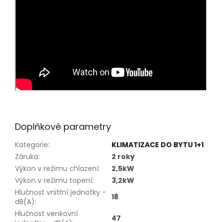
Doplňkové parametry
Kategorie
:
KLIMATIZACE DO BYTU 1+1
Záruka
:
2 roky
Výkon v režimu chlazení
:
2,5kW
Výkon v režimu topení
:
3,2kW
Hlučnost vnitřní jednotky -
18
dB(A)
:
Hlučnost venkovní
47