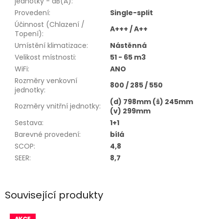
jednotky - dB(A)
:
Provedení
:
Single-split
Účinnost (Chlazení /
A+++ / A++
Topení)
:
Umístění klimatizace
:
Nástěnná
Velikost místnosti
:
51 - 65 m3
WiFi
:
ANO
Rozměry venkovní
800 / 285 / 550
jednotky
:
(d) 798mm (š) 245mm
Rozměry vnitřní jednotky
:
(v) 299mm
Sestava
:
1+1
Barevné provedení
:
bílá
SCOP
:
4,8
SEER
:
8,7
Související produkty