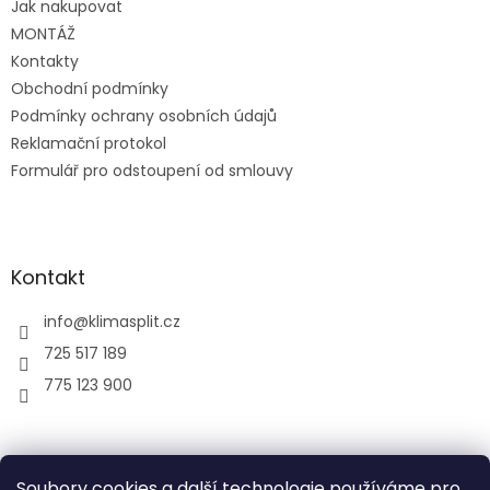
Jak nakupovat
í
MONTÁŽ
Kontakty
Obchodní podmínky
Podmínky ochrany osobních údajů
Reklamační protokol
Formulář pro odstoupení od smlouvy
Kontakt
info
@
klimasplit.cz
725 517 189
775 123 900
air-cool
Soubory cookies a další technologie používáme pro