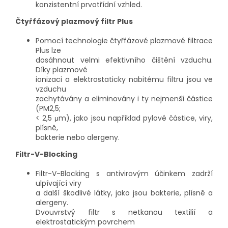
konzistentní prvotřídní vzhled.
Čtyřfázový plazmový filtr Plus
Pomocí technologie čtyřfázové plazmové filtrace
Plus lze
dosáhnout velmi efektivního čištění vzduchu.
Díky plazmové
ionizaci a elektrostaticky nabitému filtru jsou ve
vzduchu
zachytávány a eliminovány i ty nejmenší částice
(PM2,5;
< 2,5 μm), jako jsou například pylové částice, viry,
plísně,
bakterie nebo alergeny.
Filtr-V-Blocking
Filtr-V-Blocking s antivirovým účinkem zadrží
ulpívající viry
a další škodlivé látky, jako jsou bakterie, plísně a
alergeny.
Dvouvrstvý filtr s netkanou textilií a
elektrostatickým povrchem