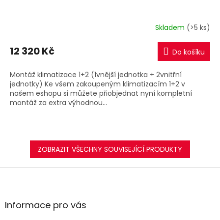
A
R
Skladem
(>5 ks)
M
12 320 Kč
Do košíku
A
Montáž klimatizace 1+2 (1vnější jednotka + 2vnitřní
jednotky) Ke všem zakoupeným klimatizacím 1+2 v
našem eshopu si můžete přiobjednat nyní kompletní
montáž za extra výhodnou...
ZOBRAZIT VŠECHNY SOUVISEJÍCÍ PRODUKTY
Z
á
p
a
Informace pro vás
t