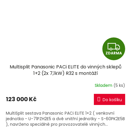
Z
ZDARMA
D
Multisplit Panasonic PACi ELITE do vinných sklepů
A
1+2 (2x 7,1kW) R32 s montáží
R
Skladem
(5 ks)
M
123 000 Kč
Do košíku
A
MultiSplit sestava Panasonic PACi ELITE 1+2 ( venkovní
jednotka - U-71PZH2E5 a dvě vnitřní jednotky - S-60PK2E5B
), navrženo speciálně pro provozovatelé vinných...