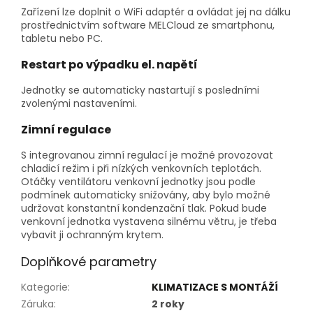
Zařízení lze doplnit o WiFi adaptér a ovládat jej na dálku
prostřednictvím software MELCloud ze smartphonu,
tabletu nebo PC.
Restart po výpadku el. napětí
Jednotky se automaticky nastartují s posledními
zvolenými nastaveními.
Zimní regulace
S integrovanou zimní regulací je možné provozovat
chladicí režim i při nízkých venkovních teplotách.
Otáčky ventilátoru venkovní jednotky jsou podle
podmínek automaticky snižovány, aby bylo možné
udržovat konstantní kondenzační tlak. Pokud bude
venkovní jednotka vystavena silnému větru, je třeba
vybavit ji ochranným krytem.
Doplňkové parametry
Kategorie
:
KLIMATIZACE S MONTÁŽÍ
Záruka
:
2 roky