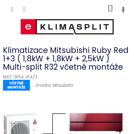
Přejít
NÁKUP
na
obsah
KOŠÍK
Klimatizace Mitsubishi Ruby Red
1+3 ( 1,8kW + 1,8kW + 2,5kW )
Multi-split R32 včetně montáže
MXZ-3F54 VF4/3
Značka:
Mitsubishi