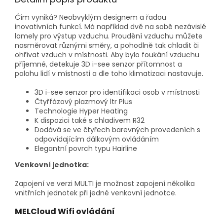
Čím vyniká? Neobvyklým designem a řadou
inovativních funkcí. Má například dvě na sobě nezávislé
lamely pro výstup vzduchu. Proudění vzduchu můžete
nasměrovat různými směry, a pohodlně tak chladit či
ohřívat vzduch v místnosti. Aby bylo foukání vzduchu
příjemné, detekuje 3D i-see senzor přítomnost a
polohu lidí v místnosti a dle toho klimatizaci nastavuje.
3D i-see senzor pro identifikaci osob v místnosti
Čtyřfázový plazmový ltr Plus
Technologie Hyper Heating
K dispozici také s chladivem R32
Dodává se ve čtyřech barevných provedeních s
odpovídajícím dálkovým ovládáním
Elegantní povrch typu Hairline
Venkovní jednotka:
Zapojení ve verzi MULTI je možnost zapojení několika
vnitřních jednotek při jedné venkovní jednotce.
MELCloud Wifi ovládání