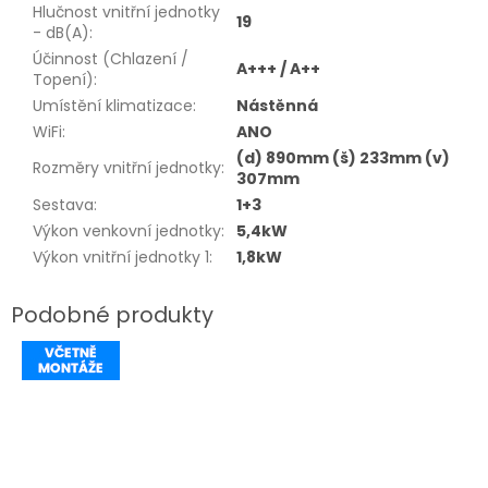
Hlučnost vnitřní jednotky
19
- dB(A)
:
Účinnost (Chlazení /
A+++ / A++
Topení)
:
Umístění klimatizace
:
Nástěnná
WiFi
:
ANO
(d) 890mm (š) 233mm (v)
Rozměry vnitřní jednotky
:
307mm
Sestava
:
1+3
Výkon venkovní jednotky
:
5,4kW
Výkon vnitřní jednotky 1
:
1,8kW