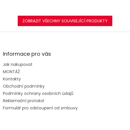
ZOBRAZIT VŠECHNY SOUVISEJÍCÍ PRODUKTY
Z
á
p
a
Informace pro vás
t
Jak nakupovat
í
MONTÁŽ
Kontakty
Obchodní podmínky
Podmínky ochrany osobních údajů
Reklamační protokol
Formulář pro odstoupení od smlouvy