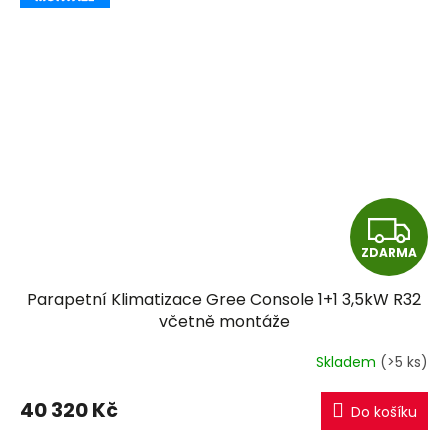
Z
ZDARMA
D
Parapetní Klimatizace Gree Console 1+1 3,5kW R32
A
včetně montáže
R
Skladem
(>5 ks)
M
40 320 Kč
Do košíku
A