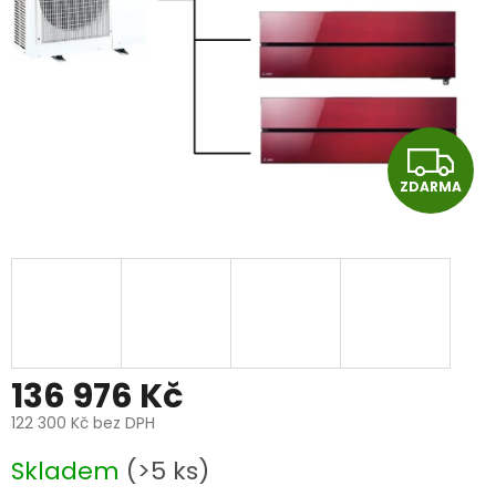
Z
ZDARMA
D
A
R
M
A
136 976 Kč
122 300 Kč bez DPH
Měrná
Skladem
(>5 ks)
cena: