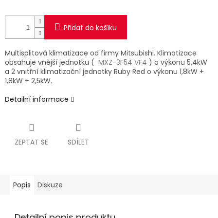
Přidat do košíku
Multisplitová klimatizace od firmy Mitsubishi. Klimatizace
obsahuje vnější jednotku (
MXZ-3F54 VF4
) o výkonu 5,4kW
a 2 vnitřní klimatizační jednotky Ruby Red o výkonu 1,8kW +
1,8kW + 2,5kW.
Detailní informace
ZEPTAT SE
SDÍLET
Popis
Diskuze
Detailní popis produktu