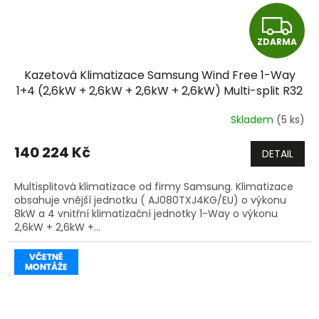
Z
ZDARMA
D
Kazetová Klimatizace Samsung Wind Free 1-Way
A
1+4 (2,6kW + 2,6kW + 2,6kW + 2,6kW) Multi-split R32
včetně montáže
R
Skladem
(5 ks)
M
140 224 Kč
DETAIL
A
Multisplitová klimatizace od firmy Samsung. Klimatizace
obsahuje vnější jednotku ( AJ080TXJ4KG/EU) o výkonu
8kW a 4 vnitřní klimatizační jednotky 1-Way o výkonu
2,6kW + 2,6kW +...