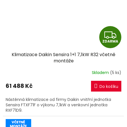
Z
ZDARMA
D
Klimatizace Daikin Sensira 1+1 7,1kW R32 včetně
A
montáže
R
Skladem
(5 ks)
M
61 488 Kč
Do košíku
A
Nástěnná klimatizace od firmy Daikin vnitřní jednotka
Sensira FTXF71F o výkonu 7,1kW a venkovní jednotka
RXF71D9.