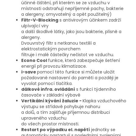
účinné čištění, při kterém se ze vzduchu v
místnosti odstraňují nepříjemné pachy, bakterie
a alergeny; omyvatelný a opět použitelný)
Filtr-V-Blocking
s antivirovým účinkem zadrží
ulpívající viry
a další škodlivé látky, jako jsou bakterie, plísně a
alergeny.
Dvouvrstvý filtr s netkanou textilií a
elektrostatickým povrchem
filtruje i malé částečky nečistot ve vzduchu.
Econo Cool
funkce, která zabezpečuje šetření
energií při provozu klimatizace.
i-save
pomocí této funkce si můžete uložit
požadované nastavení do paměti a později je
vyvolat pomocí tlačítka.
dálkové infra. ovládání
s funkcí týdenního
časovače v základní výbavě
Vertikální kývání žaluzie -
Klapka vzduchového
výstupu se střídavě pohybuje nahoru
a dolů, a tím zajišťuje příjemnou distribuci
upraveného vzduchu
do všech prostor místnosti.
Restart po výpadku el. napětí
jednotky se
automaticky nastartují s posledními zvolenými