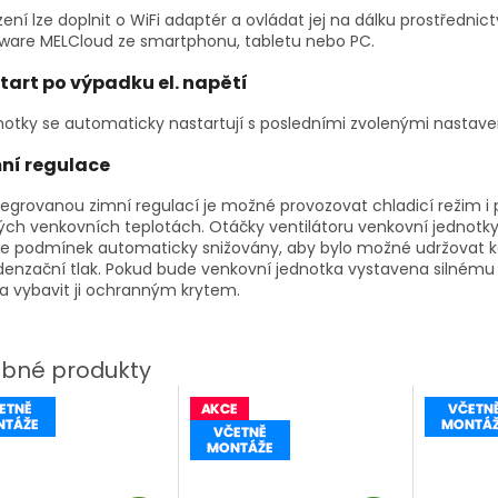
zení lze doplnit o WiFi adaptér a ovládat jej na dálku prostřednic
ware MELCloud ze smartphonu, tabletu nebo PC.
tart po výpadku el. napětí
otky se automaticky nastartují s posledními zvolenými nastave
ní regulace
tegrovanou zimní regulací je možné provozovat chladicí režim i p
ých venkovních teplotách. Otáčky ventilátoru venkovní jednotky
le podmínek automaticky snižovány, aby bylo možné udržovat k
enzační tlak. Pokud bude venkovní jednotka vystavena silnému v
a vybavit ji ochranným krytem.