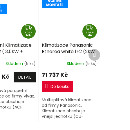
Z
Z
ZDAR
D
ZDAR
D
MA
MA
A
A
ní Klimatizace
Klimatizace Panasonic
R
R
2 ( 3,5kW +
Etherea white 1+2 (2kW
Další
M
M
produkt
ulti-split R32
+ 2,5kW) Multi-split R32
A
A
Skladem
(5 ks)
Skladem
(5 ks)
montáže
včetně montáže
71 737 Kč
 Kč
DETAIL
Do košíku
tová parapetní
ce od firmy Vivax.
Multisplitová klimatizace
ace obsahuje
od firmy Panasonic.
dnotku (ACP-
Klimatizace obsahuje
AERI-R32) o
vnější jednotku (CU-
2kW a 2 vnitřní
2Z41TBE) o výkonu 4,1kW a
 jednotky o
2 vnitřní klimatizační
5kW +...