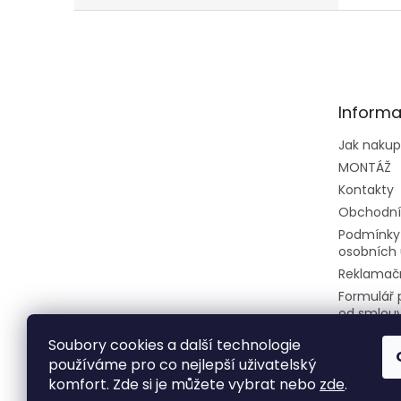
jedno
Z
2,5kW
á
p
a
t
Informa
í
Jak naku
MONTÁŽ
Kontakty
Obchodní
Podmínky
osobních 
Reklamačn
Formulář 
od smlou
Soubory cookies a další technologie
používáme pro co nejlepší uživatelský
komfort. Zde si je můžete vybrat nebo
zde
.