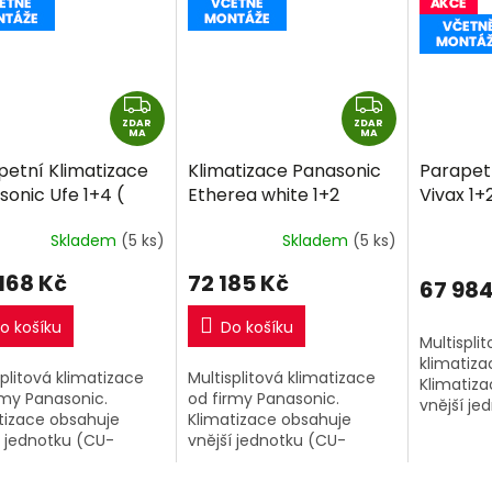
Z
Z
ZDAR
D
ZDAR
D
MA
MA
A
A
petní Klimatizace
Klimatizace Panasonic
Parapet
R
R
sonic Ufe 1+4 (
Etherea white 1+2
Vivax 1+
M
M
W + 2,5kW + 2,5kW
(2,5kW + 2,5kW) Multi-
3,5kW) M
A
A
Skladem
(5 ks)
Skladem
(5 ks)
kW) Multi-split R32
split R32 včetně
včetně 
ně montáže
montáže
 168 Kč
72 185 Kč
67 984
o košíku
Do košíku
Multispli
klimatiza
splitová klimatizace
Multisplitová klimatizace
Klimatiz
rmy Panasonic.
od firmy Panasonic.
vnější je
tizace obsahuje
Klimatizace obsahuje
21COFM60
í jednotku (CU-
vnější jednotku (CU-
výkonu 6,
BE) o výkonu 8kW a
2Z41TBE) o výkonu 4,1kW a
parapetní
řní klimatizační
2 vnitřní klimatizační
výkonu 3,