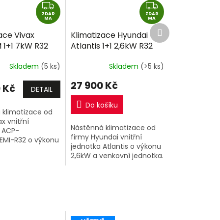
Z
Z
ZDAR
D
ZDAR
D
MA
MA
Další
A
A
ace Vivax
Klimatizace Hyundai
produkt
R
R
 1+1 7kW R32
Atlantis 1+1 2,6kW R32
M
M
montáže
včetně montáže
A
A
Skladem
(5 ks)
Skladem
(>5 ks)
27 900 Kč
 Kč
DETAIL
Do košíku
 klimatizace od
x vnitřní
Nástěnná klimatizace od
 ACP-
firmy Hyundai vnitřní
MI-R32 o výkonu
jednotka Atlantis o výkonu
nkovní jednotka.
2,6kW a venkovní jednotka.