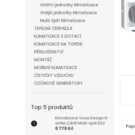
n
Vnitřní jednotky klimatizace
e
Vnější jednotky klimatizace
l
Multi Split klimatizace
TEPELNÁ ČERPADLA
KLIMATIZACE S DOTACÍ
KLIMATIZACE NA TOPENÍ
PŘÍSLUŠENSTVÍ
MONTÁŽ
MOBILNÍ KLIMATIZACE
ČISTIČKY VZDUCHU
OZÓNOVÉ GENERÁTORY
Top 5 produktů
Klimatizace Vivax Design N
white 2,1kW Multi-split R32
Popi
6 776 Kč