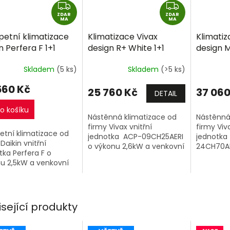
Z
Z
ZDAR
D
ZDAR
D
MA
MA
A
A
petní klimatizace
Klimatizace Vivax
Klimatiz
R
R
n Perfera F 1+1
design R+ White 1+1
design M
M
M
W R32 včetně
2,6kW R32 včetně
včetně 
A
A
Skladem
(5 ks)
Skladem
(>5 ks)
táže
montáže
+dárek
zdarma
560 Kč
25 760 Kč
37 060
DETAIL
o košíku
Nástěnná klimatizace od
Nástěnná
firmy Vivax vnitřní
firmy Viva
etní klimatizace od
jednotka ACP-09CH25AERI
jednotka
Daikin vnitřní
o výkonu 2,6kW a venkovní
24CH70AE
tka Perfera F o
jednotka. PŘI ZAKOUPENÍ 2
7kW a ve
u 2,5kW a venkovní
A VÍCE VIVAX SINGLESPLIT
tka.
SESTAV 1+1 NA JEDNU...
isející produkty