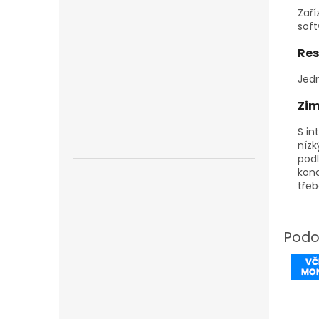
Zaří
soft
Res
Jedn
Zim
S in
nízk
pod
kond
třeb