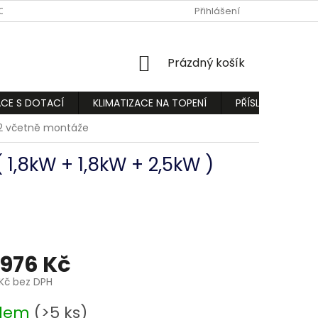
ODMÍNKY
PODMÍNKY OCHRANY OSOBNÍCH ÚDAJŮ
Přihlášení
REKLAMA
NÁKUPNÍ
Prázdný košík
KOŠÍK
ACE S DOTACÍ
KLIMATIZACE NA TOPENÍ
PŘÍSLUŠENSTVÍ
R32 včetně montáže
 1,8kW + 1,8kW + 2,5kW )
 976 Kč
 Kč bez DPH
adem
(>5 ks)