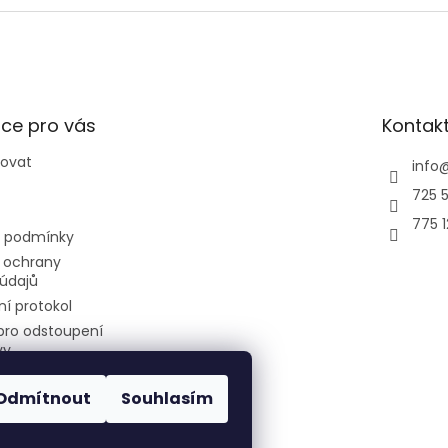
tky UFE o výkonu
jednotky Ethera White o
 + 2,5kW + 2,5kW...
výkonu 2,5kW +...
ce pro vás
Kontak
povat
info
725 5
775 
 podmínky
 ochrany
údajů
í protokol
pro odstoupení
vy
Odmítnout
Souhlasím
air-cool