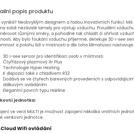
A
ailní popis produktu
vyniká? Neobvyklým designem a řadou inovativních funkcí. Má 
na sobě nezávislé lamely pro výstup vzduchu. Proudění vzduc
ěrovat různými směry, a pohodlně tak chladit či ohřívat vzduc
nosti. Aby bylo foukání vzduchu příjemné, detekuje 3D i-see se
omnost a polohu lidí v místnosti a dle toho klimatizaci nastavuje.
3D i-see senzor pro identifikaci osob v místnosti
Čtyřfázový plazmový ltr Plus
Technologie Hyper Heating
K dispozici také s chladivem R32
Dodává se ve čtyřech barevných provedeních s odpovídající
dálkovým ovládáním
Elegantní povrch typu Hairline
kovní jednotka:
jení ve verzi MULTI je možnost zapojení několika vnitřních jednot
é venkovní jednotce.
Cloud Wifi ovládání