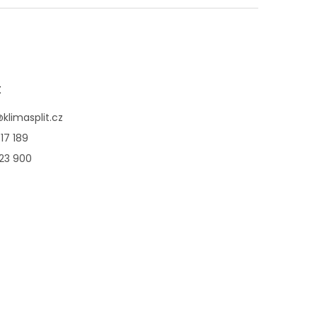
jednotky Ethera White o
výkonu 2,kW + 2,5kW.
t
@
klimasplit.cz
17 189
123 900