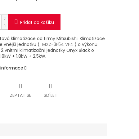
Přidat do košíku
itová klimatizace od firmy Mitsubishi. Klimatizace
e vnější jednotku (
MXZ-3F54
VF4
) o výkonu
2 vnitřní klimatizační jednotky Onyx Black o
1,8kW + 1,8kW + 2,5kW.
í informace
ZEPTAT SE
SDÍLET