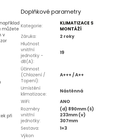
Doplňkové parametry
například
KLIMATIZACE S
Kategorie
:
hu můžete
MONTÁŽÍ
h v
Záruka
:
2 roky
nzor
Hlučnost
vnitřní
19
jednotky -
dB(A)
:
Účinnost
(Chlazení /
A+++ / A++
Topení)
:
m
Umístění
Nástěnná
klimatizace
:
WiFi
:
ANO
Rozměry
(d) 890mm (š)
vnitřní
233mm (v)
ek při
jednotky
:
307mm
Sestava
:
1+3
Výkon