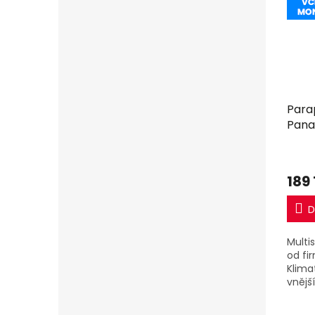
Para
Pana
2,5k
+ 2,5
včet
189
D
Multi
od fi
Klima
vnějš
4Z80T
4 vnit