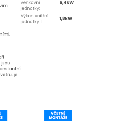
venkovní
5,4kW
tvím
jednotky
:
Výkon vnitřní
1,8kW
jednotky 1
:
ními.
ři
 jsou
onstantní
ětru, je