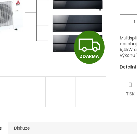
Z
Multispl
obsahuj
5,4kW a 
výkonu 
ZDARMA
D
Detailn
A
TISK
R
M
s
Diskuze