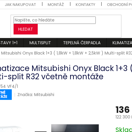
JAK NAKUPOVAT
MONTÁŽ
KONTAKTY
OBCHODNÍ P
HLEDAT
STAVY 1+1
MULTISPLIT
TEPELNÁ ČERPADLA
KLIMATIZ
 Mitsubishi Onyx Black 1+3 ( 1,8kW + 1,8kW + 2,5kW ) Multi-split 
matizace Mitsubishi Onyx Black 1+3 (
ti-split R32 včetně montáže
54 VF4/1
Značka:
Mitsubishi
136
122 300
Měrná
Skl
cena: