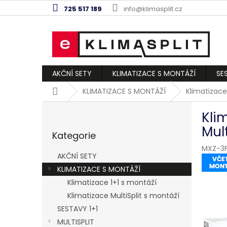
Přejít
725 517 189
info@klimasplit.cz
na
obsah
AKČNÍ SETY
KLIMATIZACE S MONTÁŽÍ
SE
Domů
KLIMATIZACE S MONTÁŽÍ
Klimatizace
P
Kli
o
Přeskočit
s
Mul
Kategorie
kategorie
t
MXZ-3F
r
AKČNÍ SETY
a
KLIMATIZACE S MONTÁŽÍ
n
Klimatizace 1+1 s montáží
n
í
Klimatizace MultiSplit s montáží
p
SESTAVY 1+1
a
MULTISPLIT