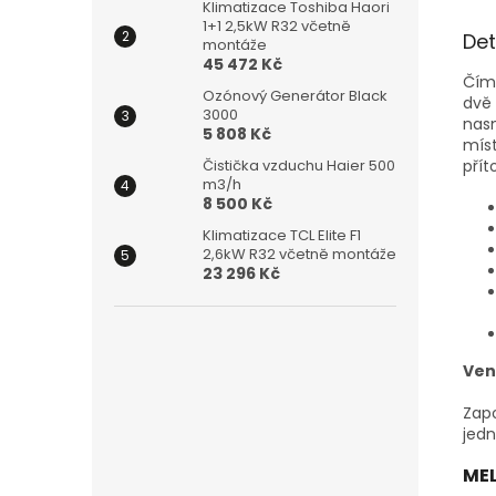
Klimatizace Toshiba Haori
1+1 2,5kW R32 včetně
Det
montáže
45 472 Kč
Čím 
Ozónový Generátor Black
dvě 
3000
nasm
5 808 Kč
míst
přít
Čistička vzduchu Haier 500
m3/h
8 500 Kč
Klimatizace TCL Elite F1
2,6kW R32 včetně montáže
23 296 Kč
Ven
Zapo
jedn
MEL