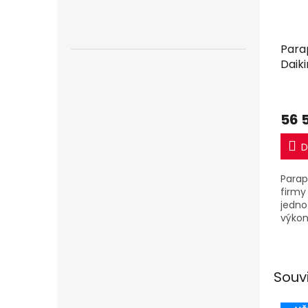
Para
Daiki
2,5k
mon
56 
D
Parap
firmy 
jedno
výkon
jedno
Souv