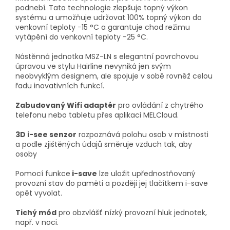
podnebí. Tato technologie zlepšuje topný výkon
systému a umožňuje udržovat 100% topný výkon do
venkovní teploty −15 °C a garantuje chod režimu
vytápění do venkovní teploty −25 °C.
Nástěnná jednotka MSZ-LN s elegantní povrchovou
úpravou ve stylu Hairline nevyniká jen svým
neobvyklým designem, ale spojuje v sobě rovněž celou
řadu inovativních funkcí.
Zabudovaný Wifi adaptér
pro ovládání z chytrého
telefonu nebo tabletu přes aplikaci MELCloud.
3D i-see senzor
rozpoznává polohu osob v místnosti
a podle zjištěných údajů směruje vzduch tak, aby
osoby
Pomocí funkce
i-save
lze uložit upřednostňovaný
provozní stav do paměti a později jej tlačítkem i-save
opět vyvolat.
Tichý mód
pro obzvlášť nízký provozní hluk jednotek,
např. v noci.