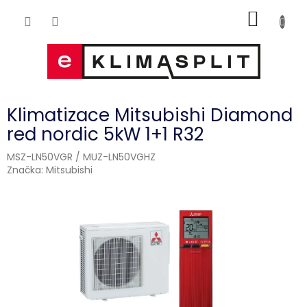
Přejít
NÁKUP
na
obsah
KOŠÍK
Klimatizace Mitsubishi Diamond
red nordic 5kW 1+1 R32
MSZ-LN50VGR / MUZ-LN50VGHZ
Značka:
Mitsubishi