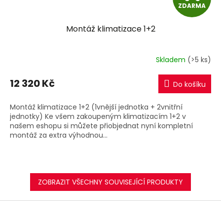
ZDARMA
D
Montáž klimatizace 1+2
A
R
Skladem
(>5 ks)
M
12 320 Kč
Do košíku
A
Montáž klimatizace 1+2 (1vnější jednotka + 2vnitřní
jednotky) Ke všem zakoupeným klimatizacím 1+2 v
našem eshopu si můžete přiobjednat nyní kompletní
montáž za extra výhodnou...
ZOBRAZIT VŠECHNY SOUVISEJÍCÍ PRODUKTY
Z
á