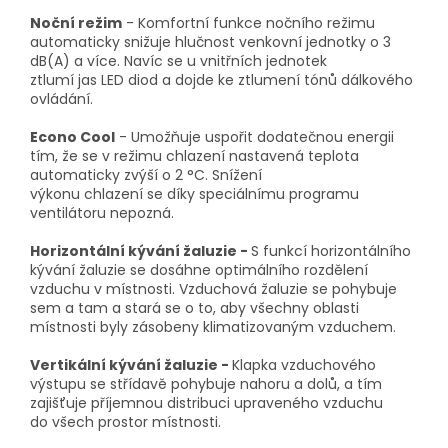
Noční režim
- Komfortní funkce nočního režimu
automaticky snižuje hlučnost venkovní jednotky o 3
dB(A) a více. Navíc se u vnitřních jednotek
ztlumí jas LED diod a dojde ke ztlumení tónů dálkového
ovládání.
Econo Cool
- Umožňuje uspořit dodatečnou energii
tím, že se v režimu chlazení nastavená teplota
automaticky zvýší o 2 °C. Snížení
výkonu chlazení se díky speciálnímu programu
ventilátoru nepozná.
Horizontální kývání žaluzie -
S funkcí horizontálního
kývání žaluzie se dosáhne optimálního rozdělení
vzduchu v místnosti. Vzduchová žaluzie se pohybuje
sem a tam a stará se o to, aby všechny oblasti
místnosti byly zásobeny klimatizovaným vzduchem.
Vertikální kývání žaluzie -
Klapka vzduchového
výstupu se střídavě pohybuje nahoru a dolů, a tím
zajišťuje příjemnou distribuci upraveného vzduchu
do všech prostor místnosti.