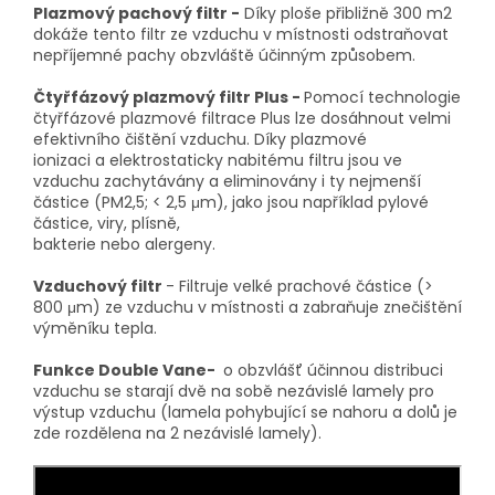
Plazmový pachový filtr -
Díky ploše přibližně 300 m2
dokáže tento filtr ze vzduchu v místnosti odstraňovat
nepříjemné pachy obzvláště účinným způsobem.
Čtyřfázový plazmový filtr Plus -
Pomocí technologie
čtyřfázové plazmové filtrace Plus lze dosáhnout velmi
efektivního čištění vzduchu. Díky plazmové
ionizaci a elektrostaticky nabitému filtru jsou ve
vzduchu zachytávány a eliminovány i ty nejmenší
částice (PM2,5; < 2,5 μm), jako jsou například pylové
částice, viry, plísně,
bakterie nebo alergeny.
Vzduchový filtr
- Filtruje velké prachové částice (>
800 μm) ze vzduchu v místnosti a zabraňuje znečištění
výměníku tepla.
Funkce Double Vane-
o obzvlášť účinnou distribuci
vzduchu se starají dvě na sobě nezávislé lamely pro
výstup vzduchu (lamela pohybující se nahoru a dolů je
zde rozdělena na 2 nezávislé lamely).