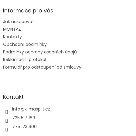
p
a
Informace pro vás
t
Jak nakupovat
í
MONTÁŽ
Kontakty
Obchodní podmínky
Podmínky ochrany osobních údajů
Reklamační protokol
Formulář pro odstoupení od smlouvy
Kontakt
info
@
klimasplit.cz
725 517 189
775 123 900