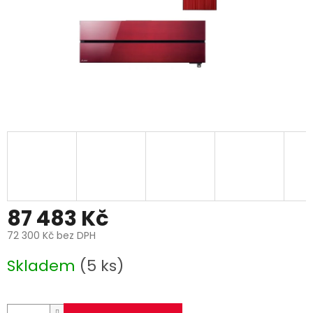
87 483 Kč
72 300 Kč bez DPH
Měrná
Skladem
(5 ks)
cena: