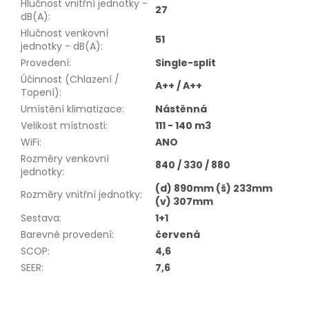
Hlučnost vnitřní jednotky -
27
dB(A)
:
Hlučnost venkovní
51
jednotky - dB(A)
:
Provedení
:
Single-split
Účinnost (Chlazení /
A++ / A++
Topení)
:
Umístění klimatizace
:
Nástěnná
Velikost místnosti
:
111 - 140 m3
WiFi
:
ANO
Rozměry venkovní
840 / 330 / 880
jednotky
:
(d) 890mm (š) 233mm
Rozměry vnitřní jednotky
:
(v) 307mm
Sestava
:
1+1
Barevné provedení
:
červená
SCOP
:
4,6
SEER
:
7,6