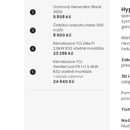
Ozónový Generátor Black
Hy
3000
spec
5 808 Kč
syst
Čistička vzduchu Haier 500
gara
m3/h
8 500 Kč
Nást
nevy
Klimatizace TCL Elite F1
2,6kW R32 včetně montáže
řadu
23 296 Kč
Zab
Klimatizace TCL
přes
GentleCool P6 1+1 3,4kW
R32 včetně montáže
3D 
+dárek zdarma
24 640 Kč
údaj
Pom
pozd
Tic
Noč
hluč