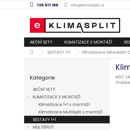
Přejít
725 517 189
info@klimasplit.cz
na
obsah
AKČNÍ SETY
KLIMATIZACE S MONTÁŽÍ
SE
Domů
SESTAVY 1+1
Klimatizace Mitsubishi 
P
Kli
o
Přeskočit
s
Kategorie
MSZ-LN
kategorie
t
Značka
r
AKČNÍ SETY
a
KLIMATIZACE S MONTÁŽÍ
n
Klimatizace 1+1 s montáží
n
í
Klimatizace MultiSplit s montáží
p
SESTAVY 1+1
a
MULTISPLIT