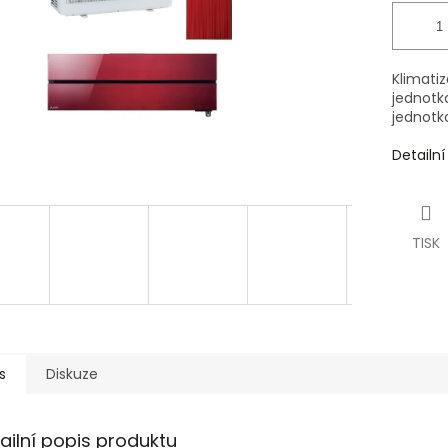
Klimatiz
jednotk
jednotk
Detailn
TISK
s
Diskuze
ailní popis produktu