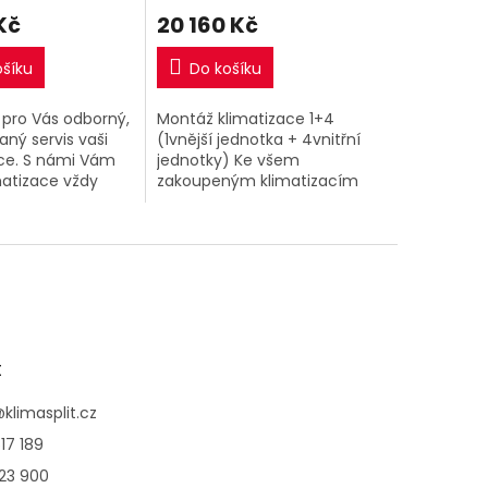
Kč
20 160 Kč
ošíku
Do košíku
 pro Vás odborný,
Montáž klimatizace 1+4
aný servis vaši
(1vnější jednotka + 4vnitřní
ace. S námi Vám
jednotky) Ke všem
matizace vždy
zakoupeným klimatizacím
na 100% .
1+4 v našem eshopu si
nejte na servisní
můžete přiobjednat nyní
 a celkovou
kompletní montáž za
extra výhodnou...
t
@
klimasplit.cz
17 189
123 900