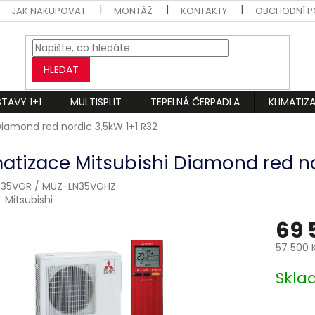
JAK NAKUPOVAT
MONTÁŽ
KONTAKTY
OBCHODNÍ P
HLEDAT
STAVY 1+1
MULTISPLIT
TEPELNÁ ČERPADLA
KLIMATIZ
Diamond red nordic 3,5kW 1+1 R32
matizace Mitsubishi Diamond red no
35VGR / MUZ-LN35VGHZ
:
Mitsubishi
69 
57 500 
Měrná
Skl
cena: