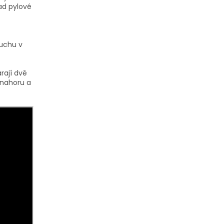
lad pylové
duchu v
rají dvě
 nahoru a