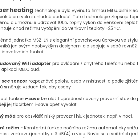
per heating
technologie byla vyvinuta firmou Mitsubishi Elec
iálně pro velmi chladné podnebí. Tato technologie zlepšuje to
ému a umožňuje udržovat 100% topný výkon do venkovní teploty
ntuje chod režimu vytápění do venkovní teploty −25 °C.
ěnná jednotka MSZ-LN s elegantní povrchovou úpravou ve stylu 
niká jen svým neobvyklým designem, ale spojuje v sobě rovněž
 inovativních funkcí.
udovaný Wifi adaptér
pro ovládání z chytrého telefonu nebo 
 aplikaci MELCloud.
i-see senzor
rozpoznává polohu osob v místnosti a podle zjiště
ů směruje vzduch tak, aby osoby
ocí funkce
i-save
lze uložit upřednostňovaný provozní stav do
ěji jej tlačítkem i-save opět vyvolat.
hý mód
pro obzvlášť nízký provozní hluk jednotek, např. v noci.
ní režim
- Komfortní funkce nočního režimu automaticky snižu
nost venkovní jednotky o 3 dB(A) a více. Navíc se u vnitřních je