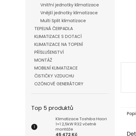
n
Vnitřní jednotky klimatizace
e
Vnější jednotky klimatizace
l
Multi Split klimatizace
TEPELNÁ ČERPADLA
KLIMATIZACE S DOTACÍ
KLIMATIZACE NA TOPENÍ
PŘÍSLUŠENSTVÍ
MONTÁŽ
MOBILNÍ KLIMATIZACE
ČISTIČKY VZDUCHU
OZÓNOVÉ GENERÁTORY
Top 5 produktů
Popi
Klimatizace Toshiba Haori
1+1 2,5kW R32 včetně
montáže
Det
45 472 Kč