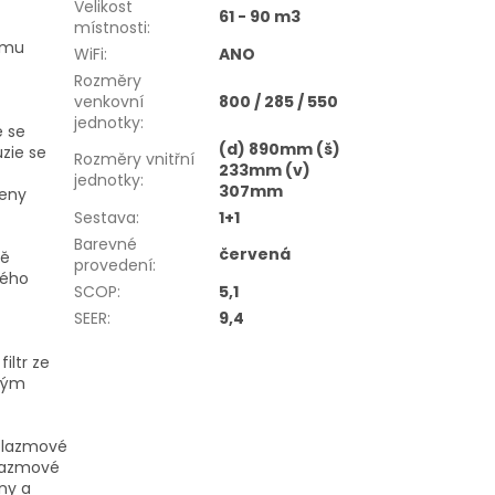
Velikost
61 - 90 m3
místnosti
:
žimu
WiFi
:
ANO
Rozměry
venkovní
800 / 285 / 550
jednotky
:
e se
(d) 890mm (š)
zie se
Rozměry vnitřní
233mm (v)
jednotky
:
307mm
beny
Sestava
:
1+1
Barevné
červená
vě
provedení
:
ného
SCOP
:
5,1
SEER
:
9,4
iltr ze
nným
plazmové
plazmové
ny a