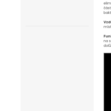
elim
část
bakt
Vzd
míst
Fun
na s
dolů