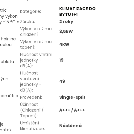
KLIMATIZACE DO
tric
Kategorie
:
BYTU 1+1
pný výkon
Záruka
:
2 roky
 −15 °C a
Výkon v režimu
3,5kW
chlazení
:
Hairline
Výkon v režimu
4kW
 celou
topení
:
Hlučnost vnitřní
jednotky -
19
tabletu
dB(A)
:
Hlučnost
ných
venkovní
49
jednotky -
dB(A)
:
 paměti a
Provedení
:
Single-split
Účinnost
(Chlazení /
A+++ / A+++
Topení)
:
Umístění
je
Nástěnná
klimatizace
:
dnotek