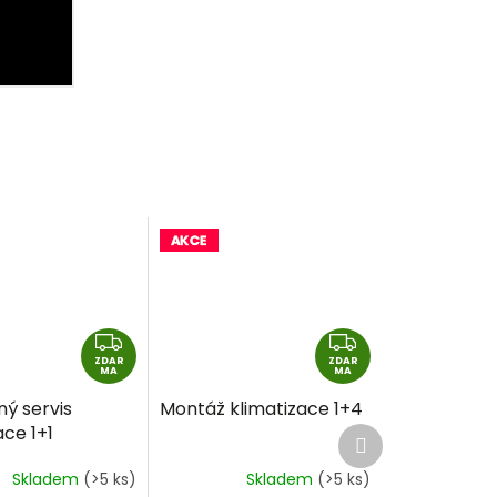
Z
Z
ZDAR
D
ZDAR
D
MA
MA
A
A
ný servis
Montáž klimatizace 1+4
R
R
ace 1+1
Další
M
M
produkt
A
A
Skladem
(>5 ks)
Skladem
(>5 ks)