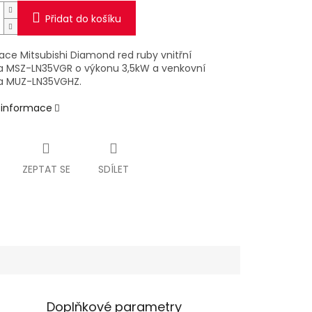
Přidat do košíku
ace Mitsubishi Diamond red ruby vnitřní
a MSZ-LN35VGR o výkonu 3,5kW a venkovní
a MUZ-LN35VGHZ.
í informace
ZEPTAT SE
SDÍLET
Doplňkové parametry