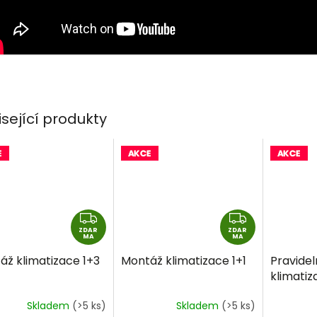
isející produkty
Z
Z
ZDAR
D
ZDAR
D
MA
MA
A
A
áž klimatizace 1+3
Montáž klimatizace 1+1
Pravidel
R
R
klimatiz
M
M
A
A
Skladem
(>5 ks)
Skladem
(>5 ks)