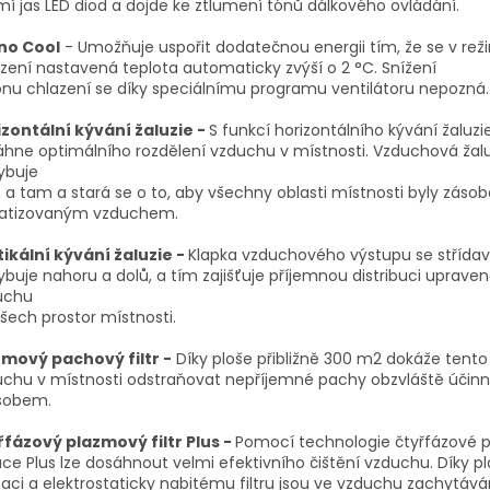
mí jas LED diod a dojde ke ztlumení tónů dálkového ovládání.
no Cool
- Umožňuje uspořit dodatečnou energii tím, že se v re
zení nastavená teplota automaticky zvýší o 2 °C. Snížení
nu chlazení se díky speciálnímu programu ventilátoru nepozná.
izontální kývání žaluzie -
S funkcí horizontálního kývání žaluzi
hne optimálního rozdělení vzduchu v místnosti. Vzduchová žalu
ybuje
a tam a stará se o to, aby všechny oblasti místnosti byly záso
matizovaným vzduchem.
ikální kývání žaluzie -
Klapka vzduchového výstupu se střída
buje nahoru a dolů, a tím zajišťuje příjemnou distribuci uprave
uchu
šech prostor místnosti.
zmový pachový filtr -
Díky ploše přibližně 300 m2 dokáže tento f
uchu v místnosti odstraňovat nepříjemné pachy obzvláště úči
sobem.
řfázový plazmový filtr Plus -
Pomocí technologie čtyřfázové 
race Plus lze dosáhnout velmi efektivního čištění vzduchu. Díky 
zaci a elektrostaticky nabitému filtru jsou ve vzduchu zachytává