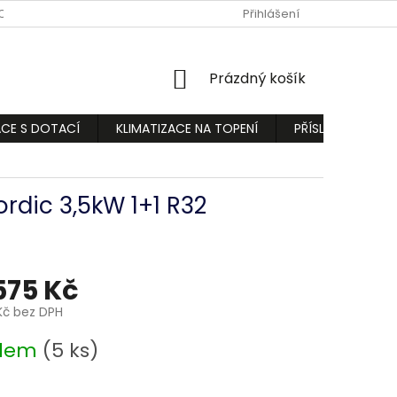
ODMÍNKY
PODMÍNKY OCHRANY OSOBNÍCH ÚDAJŮ
Přihlášení
REKLAMA
NÁKUPNÍ
Prázdný košík
KOŠÍK
ACE S DOTACÍ
KLIMATIZACE NA TOPENÍ
PŘÍSLUŠENSTVÍ
rdic 3,5kW 1+1 R32
575 Kč
Kč bez DPH
adem
(5 ks)