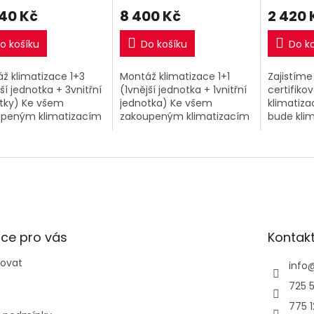
240 Kč
8 400 Kč
2 420 
o košíku
Do košíku
Do k
ž klimatizace 1+3
Montáž klimatizace 1+1
Zajistíme
ší jednotka + 3vnitřní
(1vnější jednotka + 1vnitřní
certifikov
tky) Ke všem
jednotka) Ke všem
klimatiz
upeným klimatizacím
zakoupeným klimatizacím
bude kli
 našem eshopu si
1+1 v našem eshopu si
fungovat 
e přiobjednat nyní
můžete přiobjednat nyní
Nezapomí
etní montáž za
kompletní montáž za
prohlídky
 výhodnou...
extra výhodnou...
kontrolu...
ce pro vás
Kontak
povat
info
725 5
775 