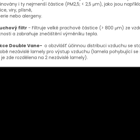
inovány i ty nejmenší částice (PM2,5; < 2,5 μm), jako jsou napřík
ice, viry, plísně,
erie nebo alergeny.
uchový filtr
- Filtruje velké prachové částice (> 800 μm) ze vz
nosti a zabraňuje znečištění výměníku tepla.
kce Double Vane-
o obzvlášť účinnou distribuci vzduchu se sta
obě nezávislé lamely pro výstup vzduchu (lamela pohybující se
 je zde rozdělena na 2 nezávislé lamely).