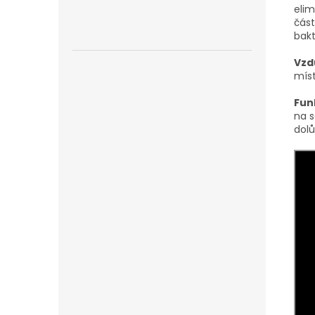
elim
část
bakt
Vzd
míst
Fun
na s
dolů