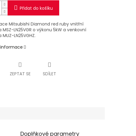
Přidat do košíku
ace Mitsubishi Diamond red ruby vnitřní
a MSZ-LN25VGR o výkonu 5kW a venkovní
a MUZ-LN25VGHZ.
í informace
ZEPTAT SE
SDÍLET
Doplňkové parametry