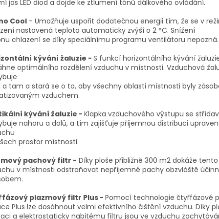
mí jas LED diod a dojde ke ztlumení tónů dálkového ovládání.
no Cool
- Umožňuje uspořit dodatečnou energii tím, že se v re
zení nastavená teplota automaticky zvýší o 2 °C. Snížení
nu chlazení se díky speciálnímu programu ventilátoru nepozná.
izontální kývání žaluzie -
S funkcí horizontálního kývání žaluzi
hne optimálního rozdělení vzduchu v místnosti. Vzduchová žalu
ybuje
a tam a stará se o to, aby všechny oblasti místnosti byly záso
matizovaným vzduchem.
ikální kývání žaluzie -
Klapka vzduchového výstupu se střída
buje nahoru a dolů, a tím zajišťuje příjemnou distribuci uprave
uchu
šech prostor místnosti.
zmový pachový filtr -
Díky ploše přibližně 300 m2 dokáže tento f
uchu v místnosti odstraňovat nepříjemné pachy obzvláště úči
sobem.
řfázový plazmový filtr Plus -
Pomocí technologie čtyřfázové 
race Plus lze dosáhnout velmi efektivního čištění vzduchu. Díky 
zaci a elektrostaticky nabitému filtru jsou ve vzduchu zachytává