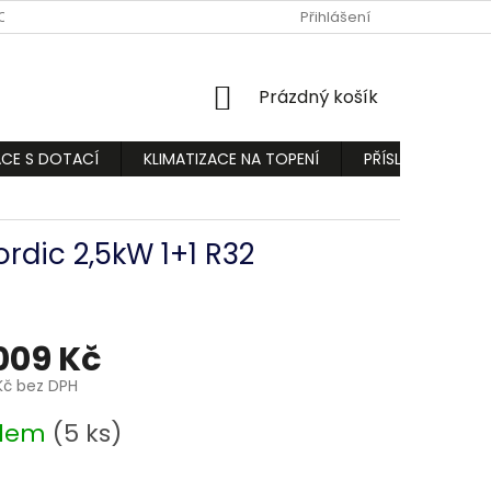
ODMÍNKY
PODMÍNKY OCHRANY OSOBNÍCH ÚDAJŮ
Přihlášení
REKLAMA
NÁKUPNÍ
Prázdný košík
KOŠÍK
ACE S DOTACÍ
KLIMATIZACE NA TOPENÍ
PŘÍSLUŠENSTVÍ
rdic 2,5kW 1+1 R32
009 Kč
Kč bez DPH
adem
(5 ks)