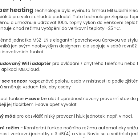
per heating
technologie byla vyvinuta firmou Mitsubishi Elec
iálně pro velmi chladné podnebí. Tato technologie zlepšuje to
ému a umožňuje udržovat 100% topný výkon do venkovní teploty
ntuje chod režimu vytápění do venkovní teploty −25 °C.
ěnná jednotka MSZ-LN s elegantní povrchovou úpravou ve stylu 
niká jen svým neobvyklým designem, ale spojuje v sobě rovněž
 inovativních funkcí.
udovaný Wifi adaptér
pro ovládání z chytrého telefonu nebo 
 aplikaci MELCloud.
i-see senzor
rozpoznává polohu osob v místnosti a podle zjiště
ů směruje vzduch tak, aby osoby
ocí funkce
i-save
lze uložit upřednostňovaný provozní stav do
ěji jej tlačítkem i-save opět vyvolat.
hý mód
pro obzvlášť nízký provozní hluk jednotek, např. v noci.
ní režim
- Komfortní funkce nočního režimu automaticky snižu
nost venkovní jednotky o 3 dB(A) a více. Navíc se u vnitřních je