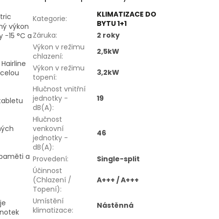
KLIMATIZACE DO
tric
Kategorie
:
BYTU 1+1
pný výkon
Záruka
:
2 roky
 −15 °C a
Výkon v režimu
2,5kW
chlazení
:
Hairline
Výkon v režimu
3,2kW
 celou
topení
:
Hlučnost vnitřní
jednotky -
19
tabletu
dB(A)
:
Hlučnost
ných
venkovní
46
jednotky -
dB(A)
:
 paměti a
Provedení
:
Single-split
Účinnost
(Chlazení /
A+++ / A+++
Topení)
:
Umístění
je
Nástěnná
klimatizace
:
dnotek