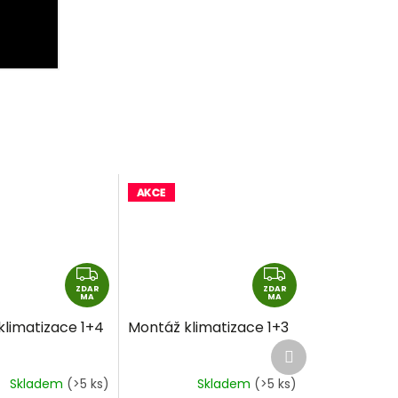
Z
Z
ZDAR
D
ZDAR
D
MA
MA
A
A
klimatizace 1+4
Montáž klimatizace 1+3
R
R
Další
M
M
produkt
A
A
Skladem
(>5 ks)
Skladem
(>5 ks)