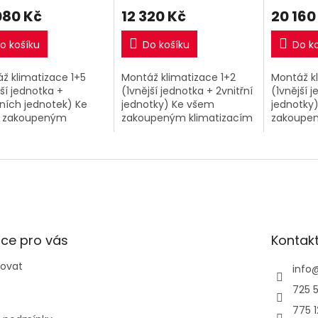
080 Kč
12 320 Kč
20 160
o košíku
Do košíku
Do k
ž klimatizace 1+5
Montáž klimatizace 1+2
Montáž k
jší jednotka +
(1vnější jednotka + 2vnitřní
(1vnější 
řních jednotek) Ke
jednotky) Ke všem
jednotky
 zakoupeným
zakoupeným klimatizacím
zakoupen
tizacím 1+5 v našem
1+2 v našem eshopu si
1+4 v na
u si můžete
můžete přiobjednat nyní
můžete p
jednat nyní kompletní
kompletní montáž za
kompletn
ž za extra
extra výhodnou...
extra výh
nou...
ce pro vás
Kontak
povat
info
725 5
775 