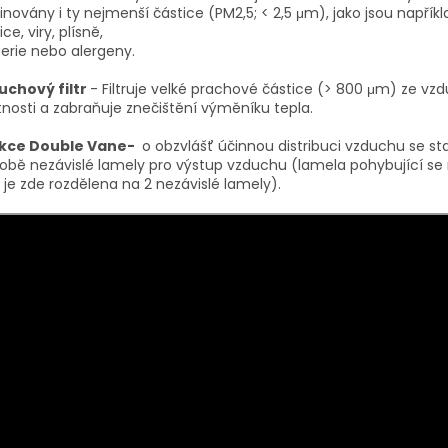
inovány i ty nejmenší částice (PM2,5; < 2,5 μm), jako jsou napřík
ice, viry, plísně,
erie nebo alergeny.
uchový filtr
- Filtruje velké prachové částice (> 800 μm) ze vz
nosti a zabraňuje znečištění výměníku tepla.
kce Double Vane-
o obzvlášť účinnou distribuci vzduchu se sta
obě nezávislé lamely pro výstup vzduchu (lamela pohybující se
 je zde rozdělena na 2 nezávislé lamely).