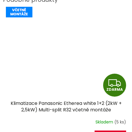
Z
ZDARMA
D
Klimatizace Panasonic Etherea white 1+2 (2kW +
A
2,5kW) Multi-split R32 včetně montáže
R
Skladem
(5 ks)