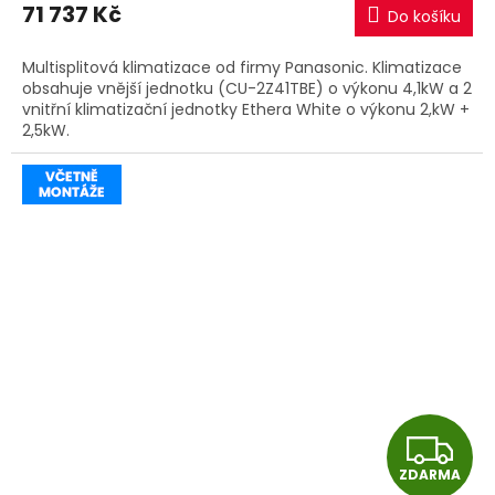
M
71 737 Kč
Do košíku
A
Multisplitová klimatizace od firmy Panasonic. Klimatizace
obsahuje vnější jednotku (CU-2Z41TBE) o výkonu 4,1kW a 2
vnitřní klimatizační jednotky Ethera White o výkonu 2,kW +
2,5kW.
Z
ZDARMA