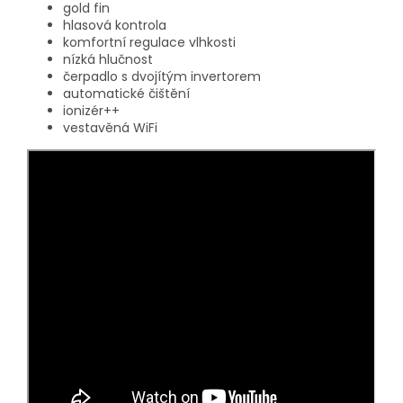
gold fin
hlasová kontrola
komfortní regulace vlhkosti
nízká hlučnost
čerpadlo s dvojítým invertorem
automatické čištění
ionizér++
vestavěná WiFi