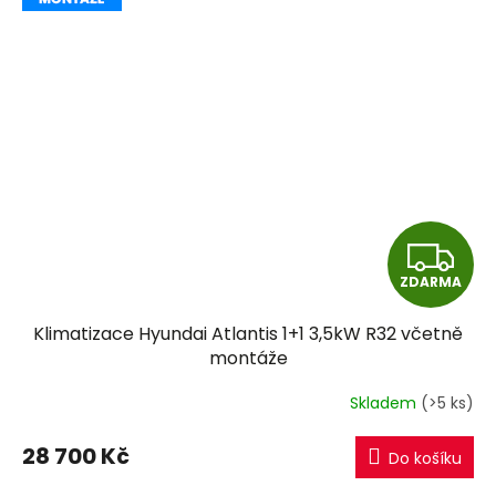
Z
ZDARMA
D
Klimatizace Hyundai Atlantis 1+1 3,5kW R32 včetně
A
montáže
R
Skladem
(>5 ks)
M
28 700 Kč
Do košíku
A