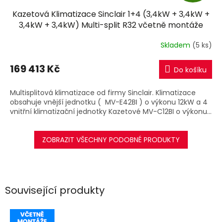
D
Kazetová Klimatizace Sinclair 1+4 (3,4kW + 3,4kW +
A
3,4kW + 3,4kW) Multi-split R32 včetně montáže
R
Skladem
(5 ks)
M
169 413 Kč
Do košíku
A
Multisplitová klimatizace od firmy Sinclair. Klimatizace
obsahuje vnější jednotku ( MV-E42BI ) o výkonu 12kW a 4
vnitřní klimatizační jednotky Kazetové MV-C12BI o výkonu...
ZOBRAZIT VŠECHNY PODOBNÉ PRODUKTY
Související produkty