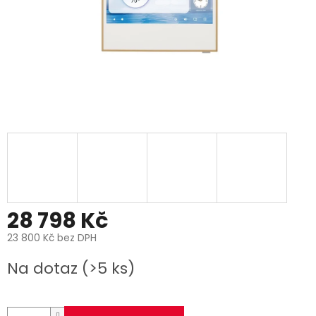
28 798 Kč
23 800 Kč bez DPH
Měrná
Na dotaz
(>5 ks)
cena: