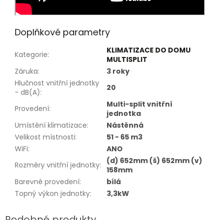
Doplňkové parametry
KLIMATIZACE DO DOMU
Kategorie
:
MULTISPLIT
Záruka
:
3 roky
Hlučnost vnitřní jednotky
20
- dB(A)
:
Multi-split vnitřní
Provedení
:
jednotka
Umístění klimatizace
:
Nástěnná
Velikost místnosti
:
51 - 65 m3
WiFi
:
ANO
(d) 652mm (š) 652mm (v)
Rozměry vnitřní jednotky
:
158mm
Barevné provedení
:
bílá
Topný výkon jednotky
:
3,3kW