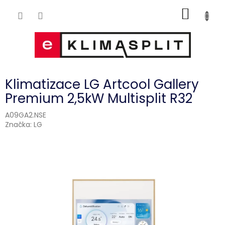
Přejít
NÁKUP
na
obsah
KOŠÍK
Klimatizace LG Artcool Gallery
Premium 2,5kW Multisplit R32
A09GA2.NSE
Značka:
LG