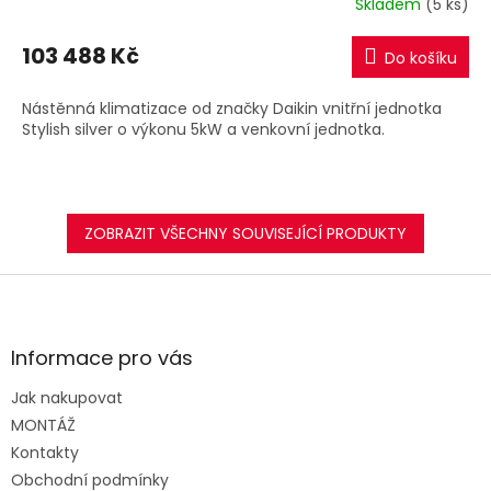
Skladem
(5 ks)
M
103 488 Kč
Do košíku
A
Nástěnná klimatizace od značky Daikin vnitřní jednotka
Stylish silver o výkonu 5kW a venkovní jednotka.
ZOBRAZIT VŠECHNY SOUVISEJÍCÍ PRODUKTY
Z
á
p
a
Informace pro vás
t
Jak nakupovat
í
MONTÁŽ
Kontakty
Obchodní podmínky