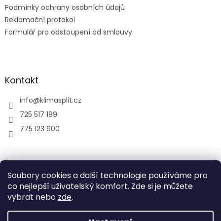
Podmínky ochrany osobních údajů
Reklamační protokol
Formulář pro odstoupení od smlouvy
Kontakt
info
@
klimasplit.cz
725 517 189
775 123 900
air-cool
Soubory cookies a další technologie používáme pro
co nejlepší uživatelský komfort. Zde si je můžete
vybrat nebo
zde
.
Vytvořil Shoptet