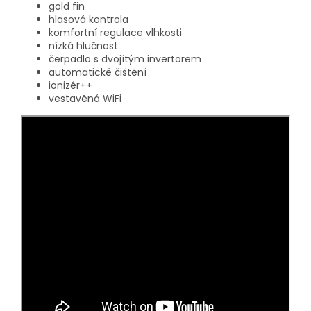
gold fin
hlasová kontrola
komfortní regulace vlhkosti
nízká hlučnost
čerpadlo s dvojítým invertorem
automatické čištění
ionizér++
vestavěná WiFi