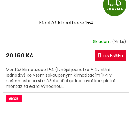
Z
ZDARMA
D
Montáž klimatizace 1+4
A
R
Skladem
(>5 ks)
M
20 160 Kč
Do košíku
A
Montáž klimatizace 1+4 (1vnější jednotka + 4vnitřní
jednotky) Ke všem zakoupeným klimatizacím 1+4 v
našem eshopu si můžete přiobjednat nyní kompletní
montáž za extra výhodnou...