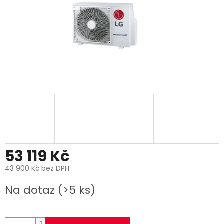
53 119 Kč
43 900 Kč bez DPH
Měrná
Na dotaz
(>5 ks)
cena: