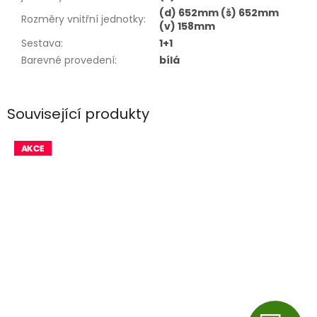
(d) 652mm (š) 652mm
Rozměry vnitřní jednotky
:
(v) 158mm
Sestava
:
1+1
Barevné provedení
:
bílá
Související produkty