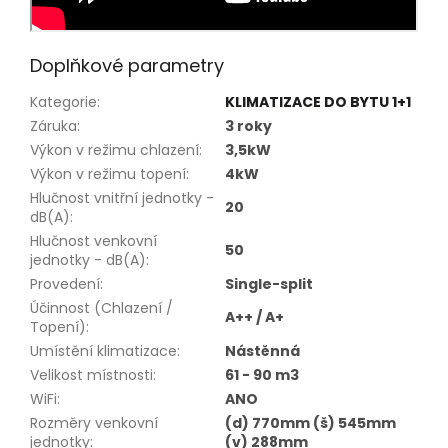
Doplňkové parametry
Kategorie
:
KLIMATIZACE DO BYTU 1+1
Záruka
:
3 roky
Výkon v režimu chlazení
:
3,5kW
Výkon v režimu topení
:
4kW
Hlučnost vnitřní jednotky -
20
dB(A)
:
Hlučnost venkovní
50
jednotky - dB(A)
:
Provedení
:
Single-split
Účinnost (Chlazení /
A++ / A+
Topení)
:
Umístění klimatizace
:
Nástěnná
Velikost místnosti
:
61 - 90 m3
WiFi
:
ANO
Rozměry venkovní
(d) 770mm (š) 545mm
jednotky
:
(v) 288mm