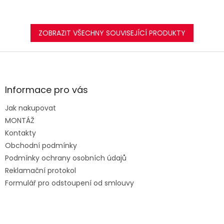
ZOBRAZIT VŠECHNY SOUVISEJÍCÍ PRODUKTY
Z
á
p
a
Informace pro vás
t
Jak nakupovat
í
MONTÁŽ
Kontakty
Obchodní podmínky
Podmínky ochrany osobních údajů
Reklamační protokol
Formulář pro odstoupení od smlouvy