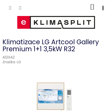
Přejít
NÁKUP
na
obsah
KOŠÍK
Klimatizace LG Artcool Gallery
Premium 1+1 3,5kW R32
A12GA2
Značka:
LG