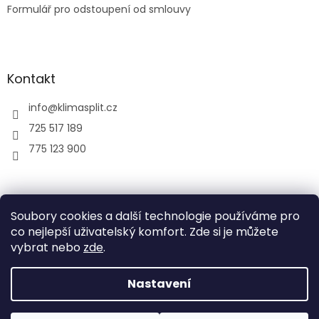
Formulář pro odstoupení od smlouvy
Kontakt
info
@
klimasplit.cz
725 517 189
775 123 900
air-cool
Soubory cookies a další technologie používáme pro
co nejlepší uživatelský komfort. Zde si je můžete
vybrat nebo
zde
.
Vytvořil Shoptet
Nastavení
Copyright 2026
Klimatizace do bytu a firem
. Všechna