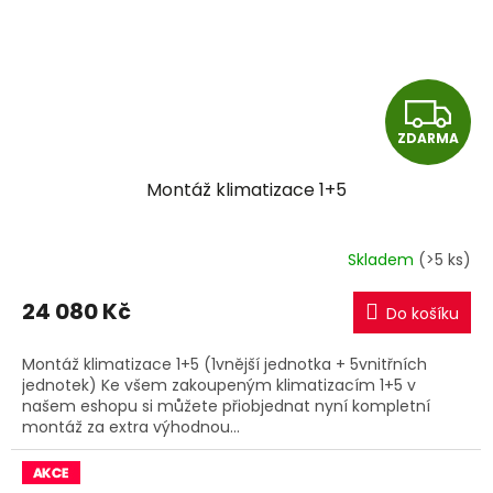
Z
ZDARMA
D
Montáž klimatizace 1+5
A
R
Skladem
(>5 ks)
M
24 080 Kč
Do košíku
A
Montáž klimatizace 1+5 (1vnější jednotka + 5vnitřních
jednotek) Ke všem zakoupeným klimatizacím 1+5 v
našem eshopu si můžete přiobjednat nyní kompletní
montáž za extra výhodnou...