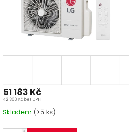
51 183 Kč
42 300 Kč bez DPH
Měrná
Skladem
(>5 ks)
cena: