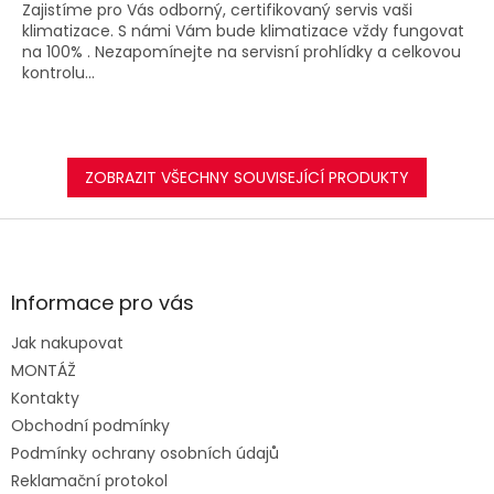
Zajistíme pro Vás odborný, certifikovaný servis vaši
klimatizace. S námi Vám bude klimatizace vždy fungovat
na 100% . Nezapomínejte na servisní prohlídky a celkovou
kontrolu...
ZOBRAZIT VŠECHNY SOUVISEJÍCÍ PRODUKTY
Z
á
p
a
Informace pro vás
t
Jak nakupovat
í
MONTÁŽ
Kontakty
Obchodní podmínky
Podmínky ochrany osobních údajů
Reklamační protokol