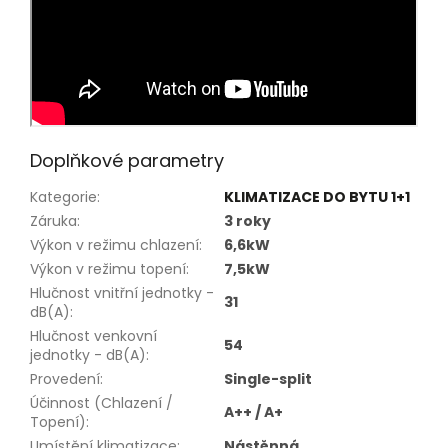
Doplňkové parametry
Kategorie
:
KLIMATIZACE DO BYTU 1+1
Záruka
:
3 roky
Výkon v režimu chlazení
:
6,6kW
Výkon v režimu topení
:
7,5kW
Hlučnost vnitřní jednotky -
31
dB(A)
:
Hlučnost venkovní
54
jednotky - dB(A)
:
Provedení
:
Single-split
Účinnost (Chlazení /
A++ / A+
Topení)
:
Umístění klimatizace
:
Nástěnná