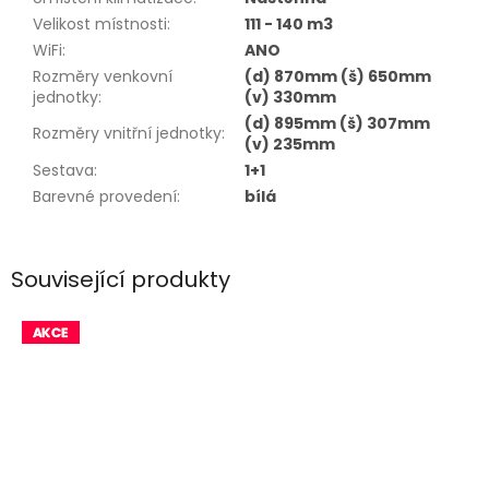
Velikost místnosti
:
111 - 140 m3
WiFi
:
ANO
Rozměry venkovní
(d) 870mm (š) 650mm
jednotky
:
(v) 330mm
(d) 895mm (š) 307mm
Rozměry vnitřní jednotky
:
(v) 235mm
Sestava
:
1+1
Barevné provedení
:
bílá
Související produkty