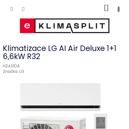
Přejít
NÁKUP
na
obsah
KOŠÍK
Klimatizace LG AI Air Deluxe 1+1
6,6kW R32
H24S1DA
Značka:
LG