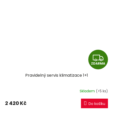
Z
ZDARMA
D
Pravidelný servis klimatizace 1+1
A
R
Skladem
(>5 ks)
M
2 420 Kč
Do košíku
A