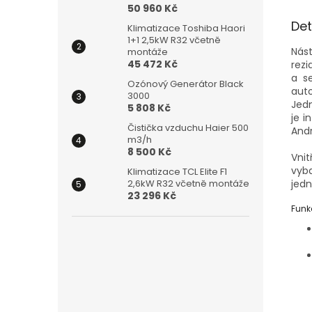
50 960 Kč
Det
Klimatizace Toshiba Haori
1+1 2,5kW R32 včetně
Nás
montáže
45 472 Kč
rezi
a s
Ozónový Generátor Black
aut
3000
Jedn
5 808 Kč
je i
Čistička vzduchu Haier 500
Andr
m3/h
8 500 Kč
Vni
vyba
Klimatizace TCL Elite F1
jedn
2,6kW R32 včetně montáže
23 296 Kč
Funk