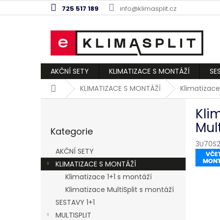
Přejít
725 517 189
info@klimasplit.cz
na
obsah
AKČNÍ SETY
KLIMATIZACE S MONTÁŽÍ
SE
Domů
KLIMATIZACE S MONTÁŽÍ
Klimatizace
P
Kli
o
Přeskočit
s
Mul
Kategorie
kategorie
t
3U70S2
r
AKČNÍ SETY
a
KLIMATIZACE S MONTÁŽÍ
n
Klimatizace 1+1 s montáží
n
í
Klimatizace MultiSplit s montáží
p
SESTAVY 1+1
a
MULTISPLIT