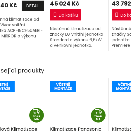
45 024 Kč
43 792
040 Kč
DETAIL
Do košíku
Do k
nná klimatizace od
Vivax vnitřní
Nástěnná klimatizace od
Nástěnná
tka ACP-18CH50AERI-
značky LG vnitřní jednotka
značky S
R MIRROR o výkonu
Standard o výkonu 6,6kW
jednotka
 a venkovní jednotka.
a venkovní jednotka.
Premiere
AKOUPENÍ 2 A VÍCE
(AR70H12
 SINGLESPLIT SESTAV
výkonu 3
jednotka
(AR70H12
isející produkty
Z
Z
ZDAR
D
ZDAR
D
MA
MA
A
A
lová Klimatizace
Klimatizace Panasonic
Klimati