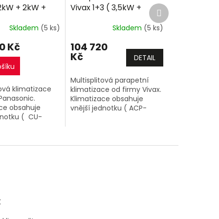
R
R
(2kW + 2kW +
Vivax 1+3 ( 3,5kW +
Další
M
M
produkt
W) Multi-split
3,5kW + 3,5kW) Multi-
A
A
Skladem
(5 ks)
Skladem
(5 ks)
tně montáže
split R32 včetně
montáže
+dárek
0 Kč
104 720
zdarma
Kč
DETAIL
ošíku
Multisplitová parapetní
tová klimatizace
klimatizace od firmy Vivax.
Panasonic.
Klimatizace obsahuje
ace obsahuje
vnější jednotku ( ACP-
dnotku ( CU-
36COFM105AERIs ) o
) o výkonu 6,8kW
výkonu 10,6kW a 3 vnitřní
í klimatizační
parapetní jednotky o
 TZ o výkonu 2kW
výkonu...
kW +...
t