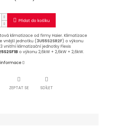
Přidat do košíku
itová klimatizace od firmy Haier.
Klimatizace
e vnější jednotku (
3U55S2SR2F
) o výkonu
3 vnitřní klimatizační jednotky Flexis
25S2SF1B
o výkonu 2,6kW + 2,6kW + 2,6kW.
í informace
ZEPTAT SE
SDÍLET