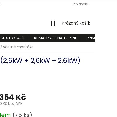
ODMÍNKY
PODMÍNKY OCHRANY OSOBNÍCH ÚDAJŮ
Přihlášení
REKLAMA
NÁKUPNÍ
Prázdný košík
KOŠÍK
ACE S DOTACÍ
KLIMATIZACE NA TOPENÍ
PŘÍSLUŠENSTVÍ
 R32 včetně montáže
3 (2,6kW + 2,6kW + 2,6kW)
 354 Kč
50 Kč bez DPH
adem
(>5 ks)