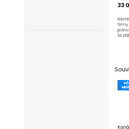
33 
Nástě
firmy 
jedno
SILVE
5,3kW
PŘI Z
VIVAX
1+1...
Souv
Kaná