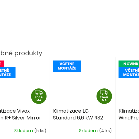
Z
Z
ZDAR
D
ZDAR
D
MA
MA
A
A
tizace Vivax
Klimatizace LG
Klimati
R
R
n R+ Silver Mirror
Standard 6,6 kW R32
WindFre
M
M
5,3kW R32 včetně
včetně montáže
3,5kW v
A
A
Skladem
(5 ks)
Skladem
(4 ks)
táže
+dárek
rma