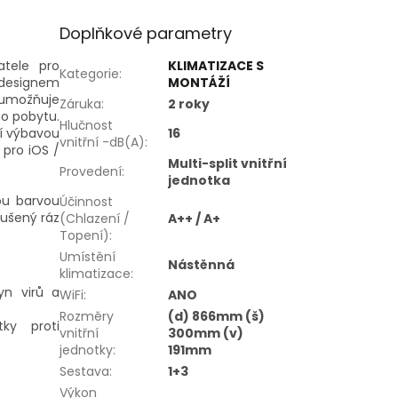
Doplňkové parametry
tele pro
KLIMATIZACE S
Kategorie
:
m designem
MONTÁŽÍ
 umožňuje
Záruka
:
2 roky
o pobytu.
Hlučnost
ní výbavou
16
vnitřní -dB(A)
:
n
pro
iOS /
Multi-split vnitřní
Provedení
:
jednotka
ou barvou
Účinnost
rušený ráz
(Chlazení /
A++ / A+
Topení)
:
Umístění
Nástěnná
klimatizace
:
yn virů a
WiFi
:
ANO
Rozměry
(d) 866mm (š)
ky proti
vnitřní
300mm (v)
jednotky
:
191mm
Sestava
:
1+3
Výkon