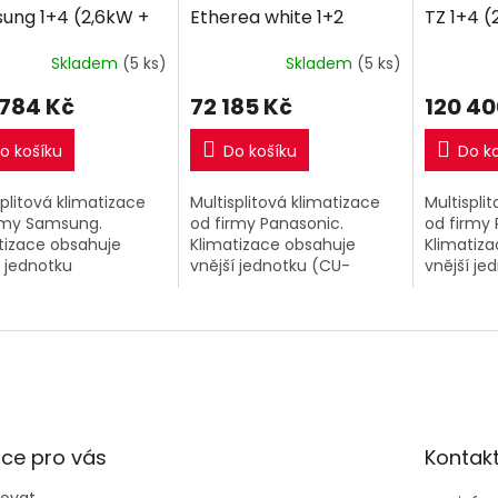
R
R
ung 1+4 (2,6kW +
Etherea white 1+2
TZ 1+4 
M
M
W + 2,6kW + 2,6kW)
(2,5kW + 2,5kW) Multi-
2kW + 2k
A
A
Skladem
(5 ks)
Skladem
(5 ks)
-split R32 včetně
split R32 včetně
R32 vče
táže
montáže
 784 Kč
72 185 Kč
120 40
o košíku
Do košíku
Do k
splitová klimatizace
Multisplitová klimatizace
Multispli
rmy Samsung.
od firmy Panasonic.
od firmy 
tizace obsahuje
Klimatizace obsahuje
Klimatiz
í jednotku
vnější jednotku (CU-
vnější je
0TXJ5KG/EU) o
2Z41TBE) o výkonu 4,1kW a
4Z68TBE 
u 10kW a 4 vnitřní
2 vnitřní klimatizační
a 4 vnitřn
tizační jednotky
jednotky Ethera White o
jednotky
ové DUCT o výkonu
výkonu 2,5kW +...
+ 2kW + 2
+...
ce pro vás
Kontak