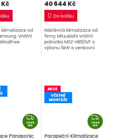
 Kč
40 644 Kč
ošíku
Do košíku
 klimatizace od
Nástěnná klimatizace od
amsung. Vnitřní
firmy Mitsubishi vnitřní
 WindFree
jednotka MSZ-HR50VF o
výkonu 5kW a venkovní
C1AWNEU) o
jednotka MUZ-HR50VF o
,5kW a venkovní
výkonu 5kW.
C1AWXEU).
Z
Z
ZDAR
D
ZDAR
D
MA
MA
A
A
zace Panasonic
Parapetní Klimatizace