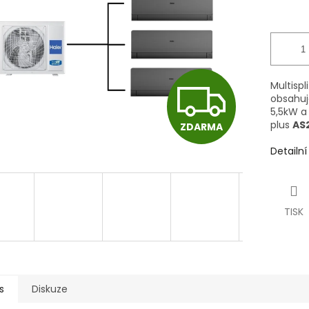
Z
Multispl
obsahuj
5,5kW
a 
plus
AS
ZDARMA
D
Detailn
A
TISK
R
M
s
Diskuze