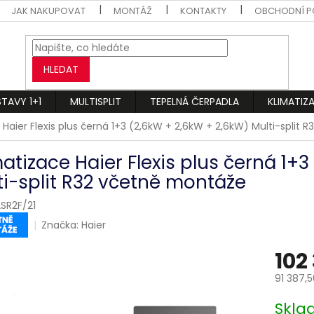
JAK NAKUPOVAT
MONTÁŽ
KONTAKTY
OBCHODNÍ P
HLEDAT
STAVY 1+1
MULTISPLIT
TEPELNÁ ČERPADLA
KLIMATIZ
 Haier Flexis plus černá 1+3 (2,6kW + 2,6kW + 2,6kW) Multi-split
matizace Haier Flexis plus černá 1+
ti-split R32 včetně montáže
SR2F/21
Značka:
Haier
102
91 387,
Měrná
Skl
cena: