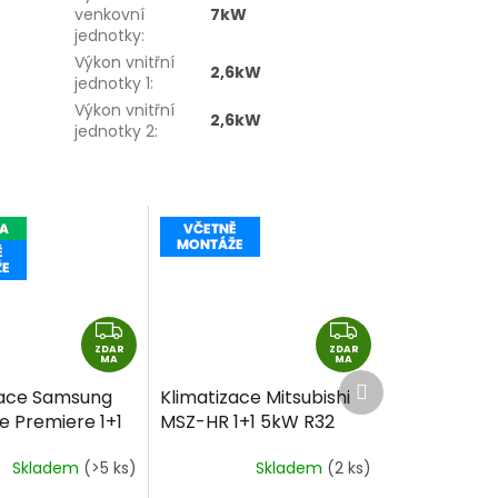
venkovní
7kW
jednotky
:
Výkon vnitřní
2,6kW
jednotky 1
:
Výkon vnitřní
2,6kW
jednotky 2
:
Z
Z
ZDAR
D
ZDAR
D
MA
MA
Další
A
A
zace Samsung
Klimatizace Mitsubishi
produkt
R
R
e Premiere 1+1
MSZ-HR 1+1 5kW R32
M
M
četně montáže
včetně montáže
A
A
Skladem
(>5 ks)
Skladem
(2 ks)