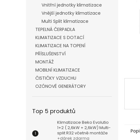
n
Vnitřní jednotky klimatizace
e
Vnější jednotky klimatizace
l
Multi Split klimatizace
TEPELNÁ ČERPADLA
KLIMATIZACE S DOTACÍ
KLIMATIZACE NA TOPENÍ
PŘÍSLUŠENSTVÍ
MONTÁŽ
MOBILNÍ KLIMATIZACE
ČISTIČKY VZDUCHU
OZÓNOVÉ GENERÁTORY
Top 5 produktů
Klimatizace Beko Evolutio
1+2 ( 2,6kW + 2,6kW) Multi-
Popi
split R32 včetně montáže
+dárek zdarma