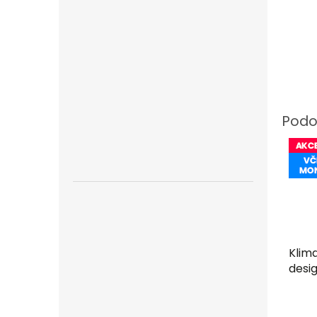
Klima
desig
1+1 
mon
zda