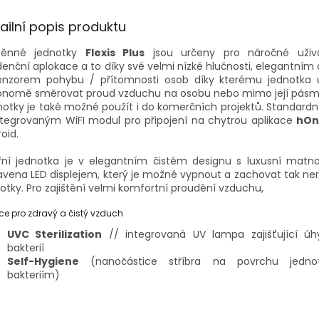
A
ailní popis produktu
těnné jednotky
Flexis Plus
jsou určeny pro náročné uživa
denční aplokace a to díky své velmi nízké hlučnosti, elegantní
enzorem pohybu / přítomnosti osob díky kterému jednotka
onomě směrovat proud vzduchu na osobu nebo mimo její pásm
otky je také možné použít i do komerčních projektů. Standard
ntegrovaným WiFI modul pro připojení na chytrou aplikace
hO
oid.
třní jednotka je v elegantním čistém designu s luxusní matn
vena LED displejem, který je možné vypnout a zachovat tak ne
otky. Pro zajištění velmi komfortní proudění vzduchu,
ce pro zdravý a čistý vzduch
UVC Sterilization
// integrovaná UV lampa zajišťující úh
bakterií
Self-Hygiene
(nanočástice stříbra na povrchu jednot
bakteriím)