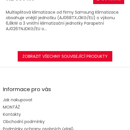
A
Multisplitová klimatizace od firmy Samsung Klimatizace
obsahuje vnější jednotku (AJ068TXJ3KG/EU) o výkonu
6,8kW a 3 vnitřní klimatizační jednotky Parapetní
AJ026TNJDKG/EU o...
ZOBRAZIT VŠECHNY SOUVISEJÍCÍ PRODUKTY
Z
á
p
a
Informace pro vás
t
Jak nakupovat
í
MONTÁŽ
Kontakty
Obchodní podmínky
Podmínky ochrany osobních údajů