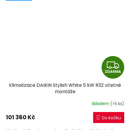
Z
ZDARMA
D
Klimatizace DAIKIN Stylish White 5 kW R32 včetně
A
montáže
R
Skladem
(>5 ks)
M
101 360 Kč
Do košíku
A