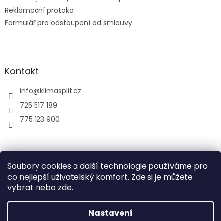
Reklamační protokol
Formulář pro odstoupení od smlouvy
Kontakt
info
@
klimasplit.cz
725 517 189
775 123 900
air-cool
Soubory cookies a další technologie používáme pro
co nejlepší uživatelský komfort. Zde si je můžete
vybrat nebo
zde
.
Vytvořil Shoptet
Nastavení