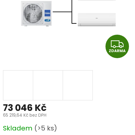
Z
ZDARMA
D
A
R
M
A
73 046 Kč
65 219,64 Kč bez DPH
Měrná
Skladem
(>5 ks)
cena: