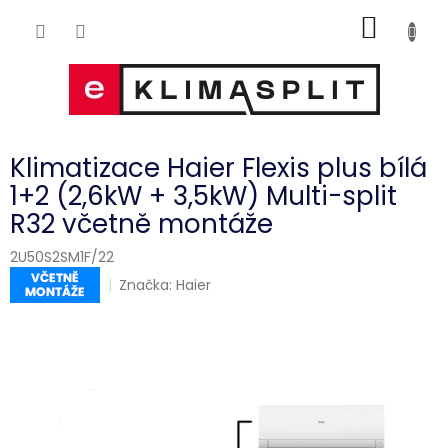
Přejít
NÁKUP
na
obsah
KOŠÍK
Klimatizace Haier Flexis plus bílá
1+2 (2,6kW + 3,5kW) Multi-split
R32 včetně montáže
2U50S2SM1F/22
Značka:
Haier