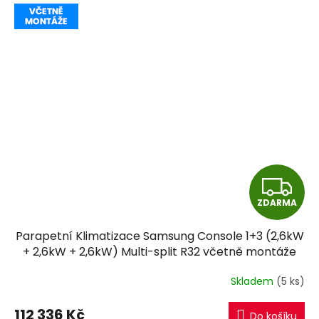
Z
ZDARMA
D
Parapetní Klimatizace Samsung Console 1+3 (2,6kW
A
+ 2,6kW + 2,6kW) Multi-split R32 včetně montáže
R
Skladem
(5 ks)
M
112 336 Kč
Do košíku