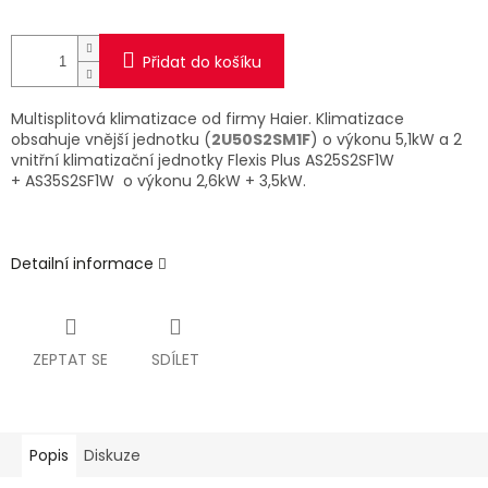
Přidat do košíku
Multisplitová klimatizace od firmy Haier. Klimatizace
obsahuje vnější jednotku (
2U50S2SM1F
) o výkonu 5,1kW a 2
vnitřní klimatizační jednotky Flexis Plus AS25S2SF1W
+ AS35S2SF1W
o výkonu 2,6kW + 3,5kW.
Detailní informace
ZEPTAT SE
SDÍLET
Popis
Diskuze