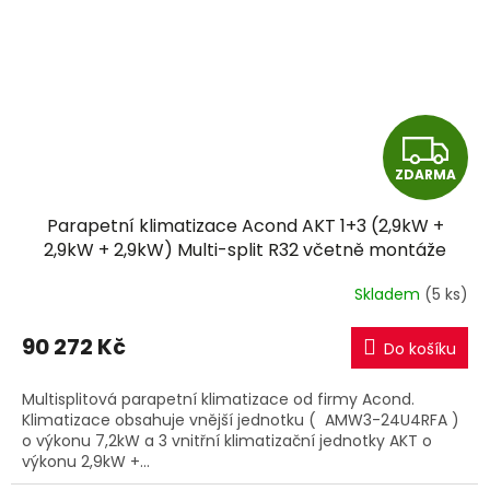
Z
ZDARMA
D
Parapetní klimatizace Acond AKT 1+3 (2,9kW +
A
2,9kW + 2,9kW) Multi-split R32 včetně montáže
R
Skladem
(5 ks)
M
90 272 Kč
Do košíku
A
Multisplitová parapetní klimatizace od firmy Acond.
Klimatizace obsahuje vnější jednotku ( AMW3-24U4RFA )
o výkonu 7,2kW a 3 vnitřní klimatizační jednotky AKT o
výkonu 2,9kW +...