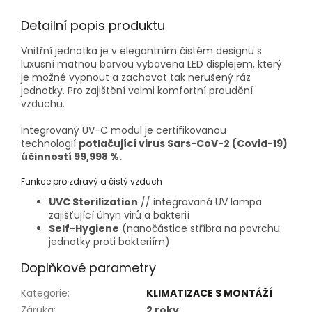
Detailní popis produktu
Vnitřní jednotka je v elegantním čistém designu s
luxusní matnou barvou vybavena LED displejem, který
je možné vypnout a zachovat tak nerušený ráz
jednotky. Pro zajištění velmi komfortní proudění
vzduchu.
Integrovaný UV-C modul je certifikovanou
technologií
potlačující virus Sars-CoV-2 (Covid-19)
účinností 99,998 %.
Funkce pro zdravý a čistý vzduch
UVC Sterilization
// integrovaná UV lampa
zajišťující úhyn virů a bakterií
Self-Hygiene
(nanočástice stříbra na povrchu
jednotky proti bakteriím)
Doplňkové parametry
Kategorie
:
KLIMATIZACE S MONTÁŽÍ
Záruka
:
2 roky