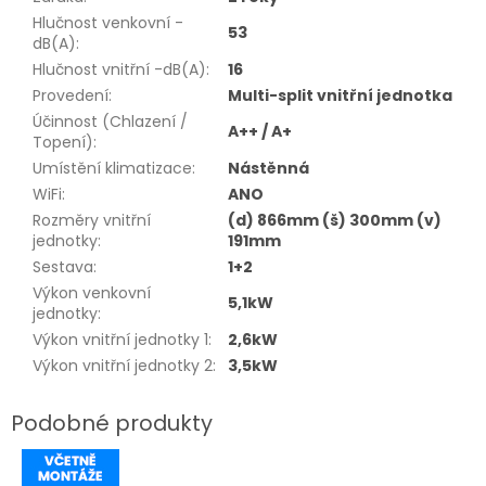
Hlučnost venkovní -
53
dB(A)
:
Hlučnost vnitřní -dB(A)
:
16
Provedení
:
Multi-split vnitřní jednotka
Účinnost (Chlazení /
A++ / A+
Topení)
:
Umístění klimatizace
:
Nástěnná
WiFi
:
ANO
Rozměry vnitřní
(d) 866mm (š) 300mm (v)
jednotky
:
191mm
Sestava
:
1+2
Výkon venkovní
5,1kW
jednotky
:
Výkon vnitřní jednotky 1
:
2,6kW
Výkon vnitřní jednotky 2
:
3,5kW