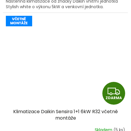
Nástěnná klimatizace od značky Daikin vnitřní jednotka
Stylish white o výkonu 5kW a venkovní jednotka.
Z
ZDARMA
D
Klimatizace Daikin Sensira 1+1 6kW R32 včetně
A
montáže
R
Skladem
(5 ks)