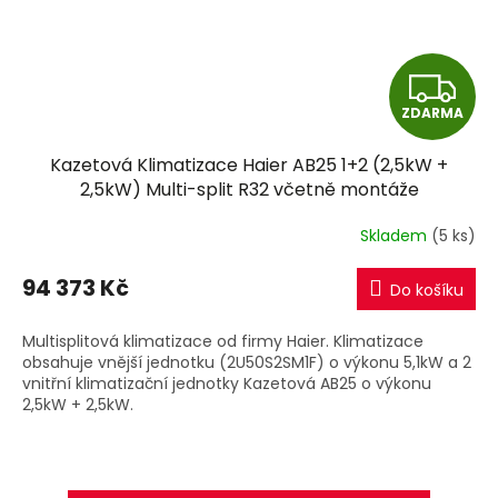
Z
ZDARMA
D
Kazetová Klimatizace Haier AB25 1+2 (2,5kW +
A
2,5kW) Multi-split R32 včetně montáže
R
Skladem
(5 ks)
M
94 373 Kč
Do košíku
A
Multisplitová klimatizace od firmy Haier. Klimatizace
obsahuje vnější jednotku (2U50S2SM1F) o výkonu 5,1kW a 2
vnitřní klimatizační jednotky Kazetová AB25 o výkonu
2,5kW + 2,5kW.