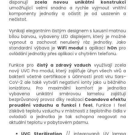
disponují
zcela novou unikátní konstrukcí
umožňující velmi snadno a rychle vyjmout vnitřní
komponenty jednotky a očistit je od usazenin a
nečistot.
Vynikají elegantním čistým designem s luxusní matnou
bílou barvou, vybaveny LED displejem, který je možné
vypnout a zachovat nerušený ráz jednotky. Jako
standardní výbava je
WiFi modul
s aplikací
hOn
pro
ovládání jednotky přes aplikaci v chytrém telefonu.
Funkce pro
čistý a zdravý vzduch
využívají zcela
nový UVC Pro modul, který zajišťuje úhyn všech virů a
bakterií včetně certifikace s účinností proti viru Sars-
CoV-2 ale také vytváří negativní ionty jako u běžného
ionizátoru. Pro maximální komfort je jednotka
vybavena unikátní směrovou lamelou zajištují
bezprůvanový provoz díky realizaci
Coandova efektu
proudění vzduchu a funkcí I feel.
Funkce I feel
získává teplotu vzduchu v místnosti z teplotního čidla v
ovladači a jednotka je tak schopna reagovat na
aktuální teplotu v pobytovém pásmu.
UVC Sterilization
// integrovaná UV lampa