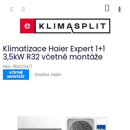
Přejít
NÁKUP
na
obsah
KOŠÍK
Klimatizace Haier Expert 1+1
3,5kW R32 včetně montáže
HSU-35XC04/1
Značka:
Haier