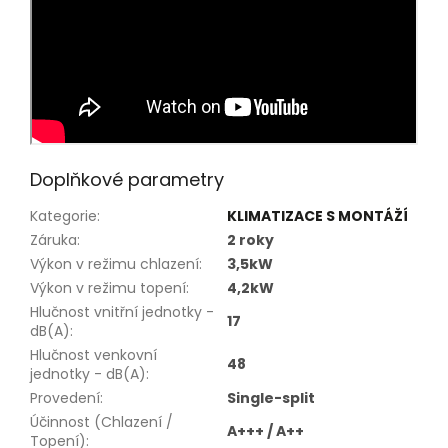
Doplňkové parametry
Kategorie
:
KLIMATIZACE S MONTÁŽÍ
Záruka
:
2 roky
Výkon v režimu chlazení
:
3,5kW
Výkon v režimu topení
:
4,2kW
Hlučnost vnitřní jednotky -
17
dB(A)
:
Hlučnost venkovní
48
jednotky - dB(A)
:
Provedení
:
Single-split
Účinnost (Chlazení /
A+++ / A++
Topení)
: