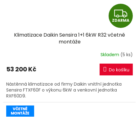
Z
ZDARMA
D
Klimatizace Daikin Sensira 1+1 6kW R32 včetně
A
montáže
R
Skladem
(5 ks)
M
53 200 Kč
Do košíku
A
Nástěnná klimatizace od firmy Daikin vnitřní jednotka
Sensira FTXF60F o výkonu 6kW a venkovní jednotka
RXF60D9.