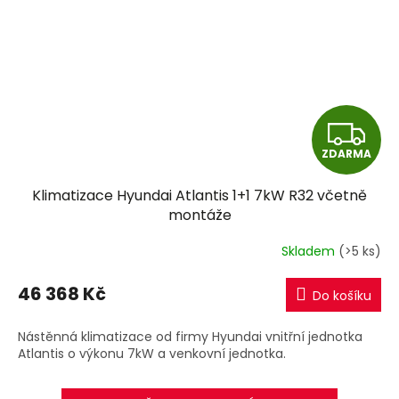
Z
ZDARMA
D
Klimatizace Hyundai Atlantis 1+1 7kW R32 včetně
A
montáže
R
Skladem
(>5 ks)
M
46 368 Kč
Do košíku
A
Nástěnná klimatizace od firmy Hyundai vnitřní jednotka
Atlantis o výkonu 7kW a venkovní jednotka.