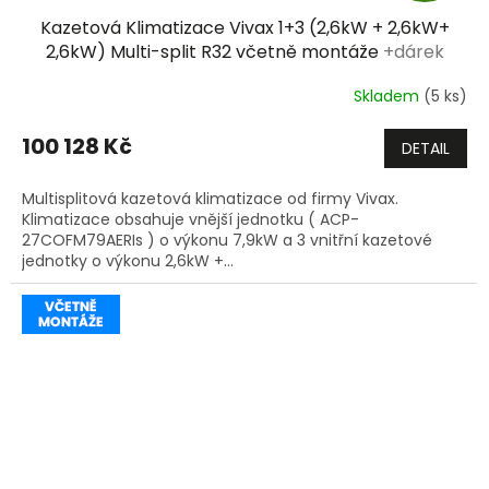
Kazetová Klimatizace Vivax 1+3 (2,6kW + 2,6kW+
A
2,6kW) Multi-split R32 včetně montáže
+dárek
zdarma
R
Skladem
(5 ks)
M
100 128 Kč
DETAIL
A
Multisplitová kazetová klimatizace od firmy Vivax.
Klimatizace obsahuje vnější jednotku ( ACP-
27COFM79AERIs ) o výkonu 7,9kW a 3 vnitřní kazetové
jednotky o výkonu 2,6kW +...