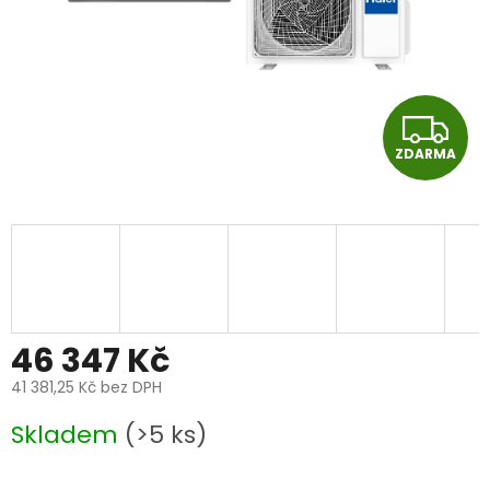
Z
ZDARMA
D
A
R
M
A
46 347 Kč
41 381,25 Kč bez DPH
Měrná
Skladem
(>5 ks)
cena: