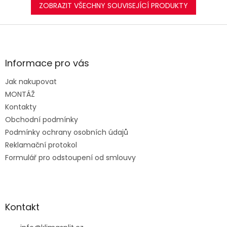
ZOBRAZIT VŠECHNY SOUVISEJÍCÍ PRODUKTY
Z
á
p
a
Informace pro vás
t
Jak nakupovat
í
MONTÁŽ
Kontakty
Obchodní podmínky
Podmínky ochrany osobních údajů
Reklamační protokol
Formulář pro odstoupení od smlouvy
Kontakt