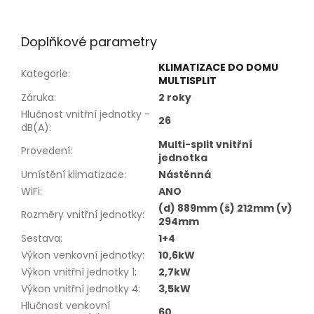
Doplňkové parametry
KLIMATIZACE DO DOMU
Kategorie
:
MULTISPLIT
Záruka
:
2 roky
Hlučnost vnitřní jednotky -
26
dB(A)
:
Multi-split vnitřní
Provedení
:
jednotka
Umístění klimatizace
:
Nástěnná
WiFi
:
ANO
(d) 889mm (š) 212mm (v)
Rozměry vnitřní jednotky
:
294mm
Sestava
:
1+4
Výkon venkovní jednotky
:
10,6kW
Výkon vnitřní jednotky 1
:
2,7kW
Výkon vnitřní jednotky 4
:
3,5kW
Hlučnost venkovní
60