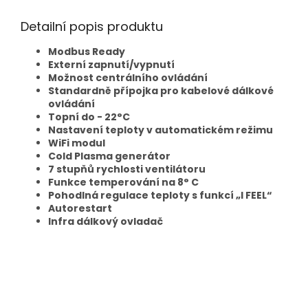
Detailní popis produktu
Modbus Ready
Externí zapnutí/vypnutí
Možnost centrálního ovládání
Standardně přípojka pro kabelové dálkové
ovládání
Topní do - 22
°C
Nastavení teploty v automatickém režimu
WiFi modul
Cold Plasma generátor
7 stupňů rychlosti ventilátoru
Funkce temperování na 8° C
Pohodlná regulace teploty s funkcí „I FEEL“
Autorestart
Infra dálkový ovladač