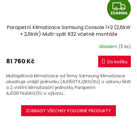
Z
ZDARMA
D
Parapetní Klimatizace Samsung Console 1+2 (2,6kW
A
+ 2,6kW) Multi-split R32 včetně montáže
R
Skladem
(5 ks)
M
81 760 Kč
Do košíku
A
Multisplitová klimatizace od firmy Samsung Klimatizace
obsahuje vnější jednotku (AJ050TXJ2KG/EU) o výkonu 5kW
a 2 vnitřní klimatizační jednotky Parapetní
AJ026TNJDKG/EU o výkonu...
ZOBRAZIT VŠECHNY PODOBNÉ PRODUKTY