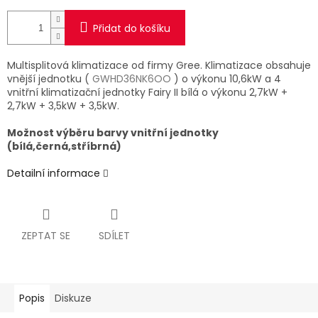
Přidat do košíku
Multisplitová klimatizace od firmy Gree. Klimatizace obsahuje
vnější jednotku (
GWHD36NK6OO
) o výkonu 10,6kW a 4
vnitřní klimatizační jednotky Fairy II bílá o výkonu 2,7kW +
2,7kW + 3,5kW + 3,5kW.
Možnost výběru barvy vnitřní jednotky
(bílá,černá,stříbrná)
Detailní informace
ZEPTAT SE
SDÍLET
Popis
Diskuze