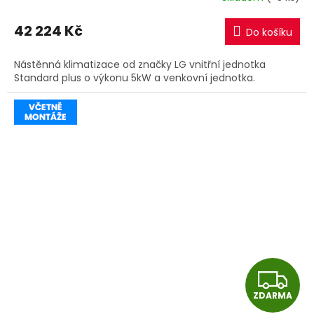
M
42 224 Kč
Do košíku
A
Nástěnná klimatizace od značky LG vnitřní jednotka
Standard plus o výkonu 5kW a venkovní jednotka.
Z
ZDARMA
D