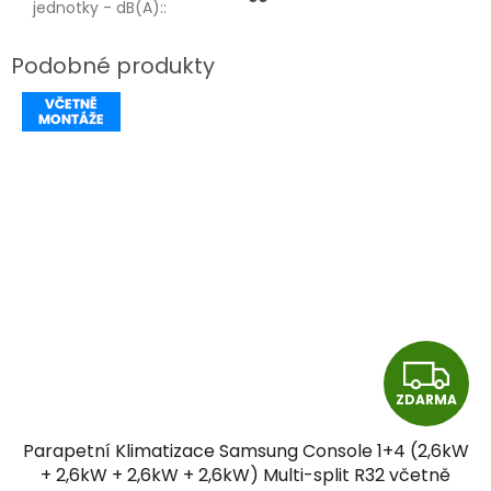
jednotky - dB(A):
:
Z
ZDARMA
D
Parapetní Klimatizace Samsung Console 1+4 (2,6kW
A
+ 2,6kW + 2,6kW + 2,6kW) Multi-split R32 včetně