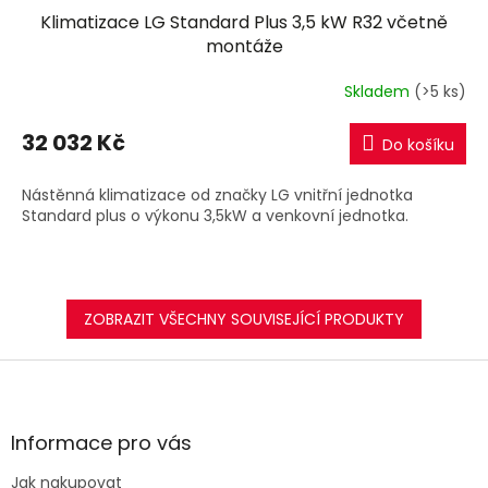
Klimatizace LG Standard Plus 3,5 kW R32 včetně
A
montáže
R
Skladem
(>5 ks)
M
32 032 Kč
Do košíku
A
Nástěnná klimatizace od značky LG vnitřní jednotka
Standard plus o výkonu 3,5kW a venkovní jednotka.
ZOBRAZIT VŠECHNY SOUVISEJÍCÍ PRODUKTY
Z
á
p
a
Informace pro vás
t
Jak nakupovat