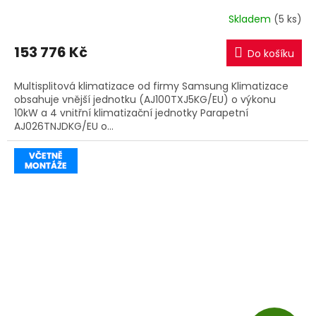
montáže
R
Skladem
(5 ks)
M
153 776 Kč
Do košíku
A
Multisplitová klimatizace od firmy Samsung Klimatizace
obsahuje vnější jednotku (AJ100TXJ5KG/EU) o výkonu
10kW a 4 vnitřní klimatizační jednotky Parapetní
AJ026TNJDKG/EU o...