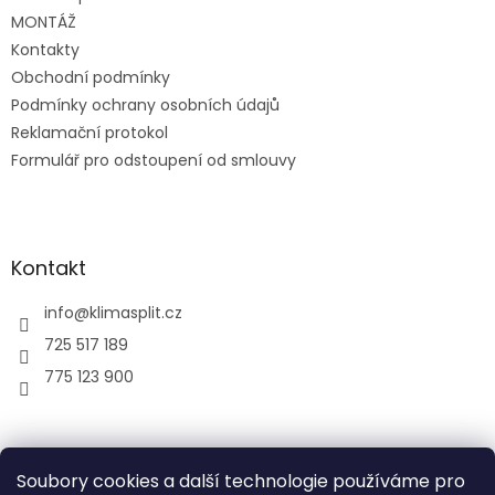
í
MONTÁŽ
Kontakty
Obchodní podmínky
Podmínky ochrany osobních údajů
Reklamační protokol
Formulář pro odstoupení od smlouvy
Kontakt
info
@
klimasplit.cz
725 517 189
775 123 900
air-cool
Soubory cookies a další technologie používáme pro