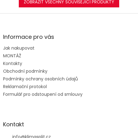
ZOBRAZIT VŠECHNY SOUVISEJÍCÍ PRODUKTY
Z
á
p
a
Informace pro vás
t
Jak nakupovat
í
MONTÁŽ
Kontakty
Obchodní podmínky
Podmínky ochrany osobních údajů
Reklamační protokol
Formulář pro odstoupení od smlouvy
Kontakt
info
@
klimasplit.cz