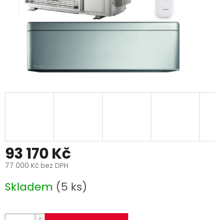
93 170 Kč
77 000 Kč bez DPH
Měrná
Skladem
(5 ks)
cena: