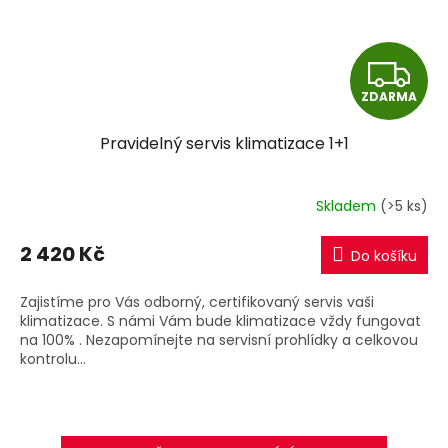
Z
ZDARMA
D
Pravidelný servis klimatizace 1+1
A
R
Skladem
(>5 ks)
M
2 420 Kč
Do košíku
A
Zajistíme pro Vás odborný, certifikovaný servis vaši
klimatizace. S námi Vám bude klimatizace vždy fungovat
na 100% . Nezapomínejte na servisní prohlídky a celkovou
kontrolu...