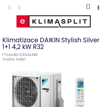
Přejít
NÁKUP
na
obsah
KOŠÍK
Klimatizace DAIKIN Stylish Silver
1+1 4,2 kW R32
FTXA42BCS/RXA42B8
Značka:
Daikin