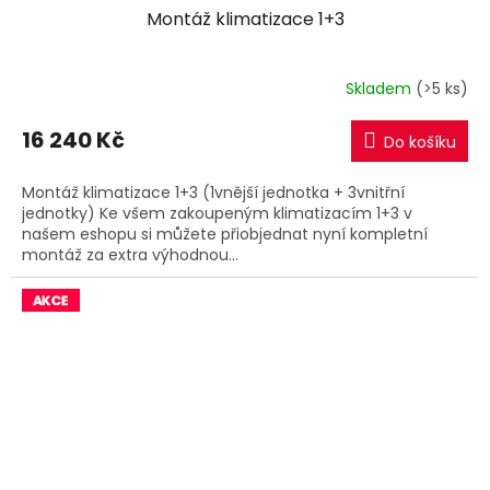
Montáž klimatizace 1+3
A
R
Skladem
(>5 ks)
M
16 240 Kč
Do košíku
A
Montáž klimatizace 1+3 (1vnější jednotka + 3vnitřní
jednotky) Ke všem zakoupeným klimatizacím 1+3 v
našem eshopu si můžete přiobjednat nyní kompletní
montáž za extra výhodnou...