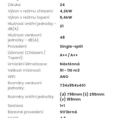
Záruka
:
24
Výkon v režimu chlazení
:
4,2kW
Výkon v režimu topení
:
5,4kW
Hlučnost vnitřní jednotky -
21
dB(A)
:
Hlučnost venkovní
48
jednotky - dB(A)
:
Provedení
:
Single-split
Účinnost (Chlazení /
A++ / A++
Topení)
:
Umístění klimatizace
:
Nástěnná
Velikost místnosti
:
91 - 110 m3
WiFi
:
ANO
Rozměry venkovní
734x954x401
jednotky
:
(d) 798mm (š) 295mm
Rozměry vnitřní jednotky
:
(v) 189mm
Sestava
:
1+1
Barevné provedení
:
Stříbrná