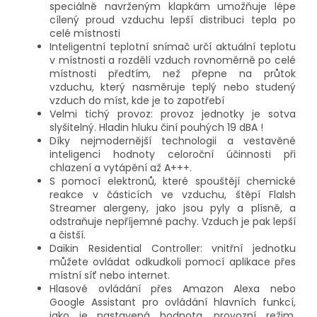
speciálně navrženým klapkám umožňuje lépe
cílený proud vzduchu lepší distribuci tepla po
celé místnosti
Inteligentní teplotní snímač určí aktuální teplotu
v místnosti a rozdělí vzduch rovnoměrně po celé
místnosti předtím, než přepne na průtok
vzduchu, který nasměruje teplý nebo studený
vzduch do míst, kde je to zapotřebí
Velmi tichý provoz: provoz jednotky je sotva
slyšitelný. Hladin hluku činí pouhých 19 dBA !
Díky nejmodernější technologii a vestavěné
inteligenci hodnoty celoroční účinnosti při
chlazení a vytápění až A+++.
S pomocí elektronů, které spouštějí chemické
reakce v částicích ve vzduchu, štěpí Flalsh
Streamer alergeny, jako jsou pyly a plísně, a
odstraňuje nepříjemné pachy. Vzduch je pak lepší
a čistší.
Daikin Residential Controller: vnitřní jednotku
můžete ovládat odkudkoli pomocí aplikace přes
místní síť nebo internet.
Hlasové ovládání přes Amazon Alexa nebo
Google Assistant pro ovládání hlavních funkcí,
jako je nastavená hodnota, provozní režim,