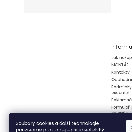
fungo
Nezap
prohl
Z
kontro
á
p
a
t
Informa
í
Jak naku
MONTÁŽ
Kontakty
Obchodní
Podmínky
osobních 
Reklamačn
Formulář 
od smlou
Soubory cookies a další technologie
používáme pro co nejlepší uživatelský