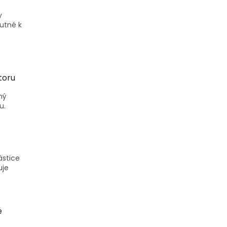
y
nutné k
toru
ný
u.
ástice
uje
.
é