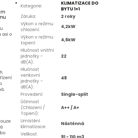
KLIMATIZACE DO
Kategorie
:
BYTU 1+1
em
Záruka
:
2 roky
imu
Výkon v režimu
4,2kW
mu
chlazení
:
 asi o
Výkon v režimu
4,6kW
topení
:
Hlučnost vnitřní
jednotky -
22
dB(A)
:
Hlučnost
e,
venkovní
řízení
48
jednotky -
o
dB(A)
:
ná.
Provedení
:
Single-split
Účinnost
(Chlazení /
A++ / A+
Topení)
:
Umístění
pouze
Nástěnná
klimatizace
:
ká
ebo
Velikost
91 - 110 m3