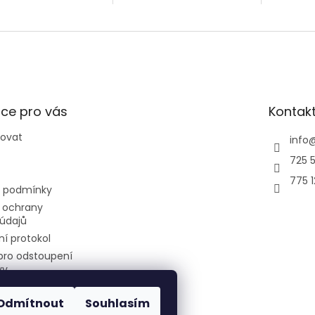
vat na 100% .
klimatizacím 1+5 v našem
1+2 v na
omínejte na servisní
eshopu si můžete
můžete p
ídky a celkovou
přiobjednat nyní kompletní
kompletn
lu...
montáž za extra
extra výh
výhodnou...
ce pro vás
Kontak
povat
info
725 5
775 
 podmínky
 ochrany
údajů
í protokol
pro odstoupení
vy
Odmítnout
Souhlasím