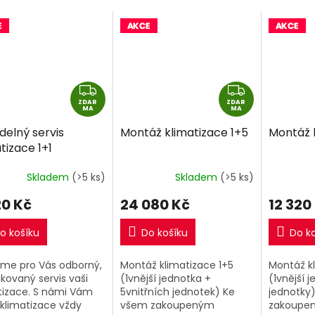
Z
Z
ZDAR
D
ZDAR
D
MA
MA
A
A
delný servis
Montáž klimatizace 1+5
Montáž k
R
R
tizace 1+1
M
M
A
A
Skladem
(>5 ks)
Skladem
(>5 ks)
20 Kč
24 080 Kč
12 320
o košíku
Do košíku
Do k
tíme pro Vás odborný,
Montáž klimatizace 1+5
Montáž kl
ikovaný servis vaši
(1vnější jednotka +
(1vnější j
tizace. S námi Vám
5vnitřních jednotek) Ke
jednotky
klimatizace vždy
všem zakoupeným
zakoupen