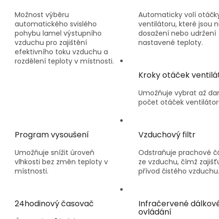
Možnost výběru
Automaticky volí otáčk
automatického svislého
ventilátoru, které jsou 
pohybu lamel výstupního
dosažení nebo udržení
vzduchu pro zajištění
nastavené teploty.
efektivního toku vzduchu a
rozdělení teploty v místnosti.
Kroky otáček ventilá
Umožňuje vybrat až da
počet otáček ventilátor
Program vysoušení
Vzduchový filtr
Umožňuje snížit úroveň
Odstraňuje prachové č
vlhkosti bez změn teploty v
ze vzduchu, čímž zajišť
místnosti.
přívod čistého vzduchu
24hodinový časovač
Infračervené dálkov
ovládání