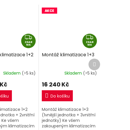
Z
Z
ZDAR
D
ZDAR
D
MA
MA
A
A
limatizace 1+2
Montáž klimatizace 1+3
R
R
Další
M
M
produkt
A
A
Skladem
(>5 ks)
Skladem
(>5 ks)
 Kč
16 240 Kč
ošíku
Do košíku
imatizace 1+2
Montáž klimatizace 1+3
ednotka + 2vnitřní
(1vnější jednotka + 3vnitřní
) Ke všem
jednotky) Ke všem
ým klimatizacím
zakoupeným klimatizacím