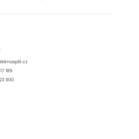
šem eshopu si
1+3 v našem eshopu si
řiobjednat nyní
můžete přiobjednat nyní
í montáž za
kompletní montáž za
odnou...
extra výhodnou...
t
@
klimasplit.cz
17 189
123 900