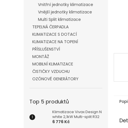
n
Vnitřní jednotky klimatizace
e
Vnější jednotky klimatizace
l
Multi Split klimatizace
TEPELNÁ ČERPADLA
KLIMATIZACE S DOTACÍ
KLIMATIZACE NA TOPENÍ
PŘÍSLUŠENSTVÍ
MONTÁŽ
MOBILNÍ KLIMATIZACE
ČISTIČKY VZDUCHU
OZÓNOVÉ GENERÁTORY
Top 5 produktů
Popi
Klimatizace Vivax Design N
white 2,1kW Multi-split R32
Det
6 776 Kč