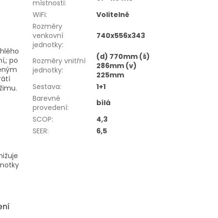
místnosti
:
WiFi
:
Volitelně
Rozměry
venkovní
740x556x343
jednotky
:
chlého
(d) 770mm (š)
í,; po
Rozměry vnitřní
286mm (v)
šeným
jednotky
:
225mm
átí
Sestava
:
1+1
žimu.
Barevné
bílá
provedení
:
SCOP
:
4,3
SEER
:
6,5
nižuje
dnotky
ení