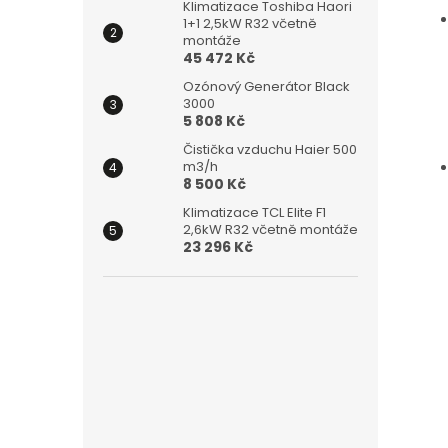
Klimatizace Toshiba Haori
1+1 2,5kW R32 včetně
montáže
45 472 Kč
Ozónový Generátor Black
3000
5 808 Kč
Čistička vzduchu Haier 500
m3/h
8 500 Kč
Klimatizace TCL Elite F1
2,6kW R32 včetně montáže
23 296 Kč