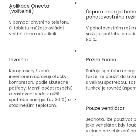
Aplikace Onecta
(volitelně)
Úspora energie běh
pohotovostního rež
S pomocí chytrého telefonu
či tabletu můžete ovládat
V pohotovostním reži
vnitřní klima odkudkoli
snižuje spotřebu proudu
80 %.
Invertor
Režim Econo
Kompresory řízené
Snižuje spotřebu energi
invertorem upravují otáčky
takže lze použít další za
kompresoru podle skutečné
s velkou spotřebou. Tat
potřeby. Menší počet rozběhů
funkce je rovněž úspor
a zastavení vede k nižší
spotřebě energie (až 30 %) a
stabilnějším teplotám.
Pouze ventilátor
Jednotku lze používat 
jako ventilátor, kdy fou
vzduch bez chlazení n