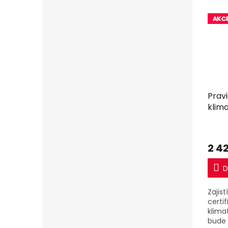
Pravi
klima
2 4
D
Zajis
certif
klima
bude 