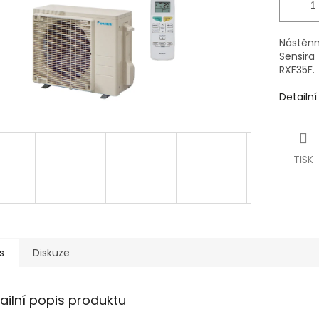
Nástěnn
Sensir
RXF35F.
Detailn
TISK
s
Diskuze
ailní popis produktu