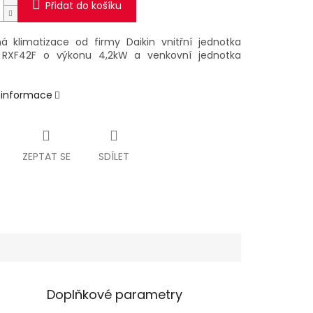
Přidat do košíku
á klimatizace od firmy Daikin vnitřní jednotka
a RXF42F
o výkonu 4,2kW a venkovní jednotka
í informace
ZEPTAT SE
SDÍLET
Doplňkové parametry