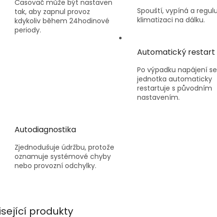
Časovač může být nastaven
Spouští, vypíná a regulu
tak, aby zapnul provoz
klimatizaci na dálku.
kdykoliv během 24hodinové
periody.
Automatický restart
Po výpadku napájení se
jednotka automaticky
restartuje s původním
nastavením.
Autodiagnostika
Zjednodušuje údržbu, protože
oznamuje systémové chyby
nebo provozní odchylky.
isející produkty