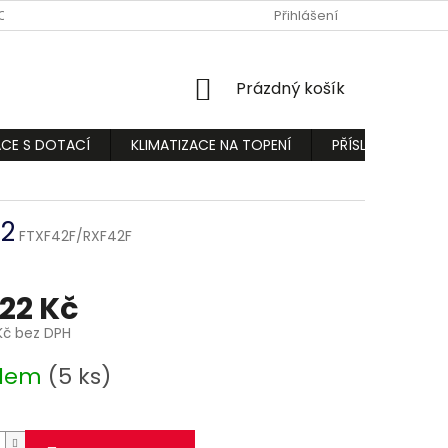
ODMÍNKY
PODMÍNKY OCHRANY OSOBNÍCH ÚDAJŮ
Přihlášení
REKLAMA
NÁKUPNÍ
Prázdný košík
KOŠÍK
ACE S DOTACÍ
KLIMATIZACE NA TOPENÍ
PŘÍSLUŠENSTVÍ
32
FTXF42F/RXF42F
122 Kč
Kč bez DPH
adem
(5 ks)