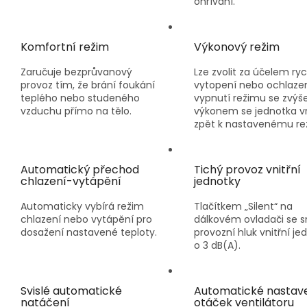
ohřívání.
Komfortní režim
Výkonový režim
Zaručuje bezprůvanový
Lze zvolit za účelem ry
provoz tím, že brání foukání
vytopení nebo ochlazen
teplého nebo studeného
vypnutí režimu se zvý
vzduchu přímo na tělo.
výkonem se jednotka vr
zpět k nastavenému re
Automatický přechod
Tichý provoz vnitřní
chlazení-vytápění
jednotky
Automaticky vybírá režim
Tlačítkem „Silent“ na
chlazení nebo vytápění pro
dálkovém ovladači se s
dosažení nastavené teploty.
provozní hluk vnitřní je
o 3 dB(A).
Svislé automatické
Automatické nastav
natáčení
otáček ventilátoru