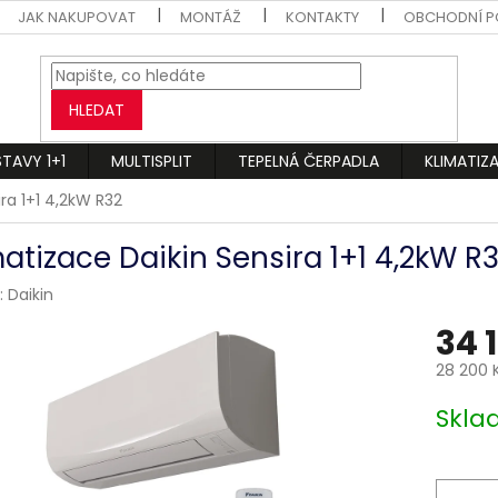
JAK NAKUPOVAT
MONTÁŽ
KONTAKTY
OBCHODNÍ P
HLEDAT
STAVY 1+1
MULTISPLIT
TEPELNÁ ČERPADLA
KLIMATIZ
ra 1+1 4,2kW R32
matizace Daikin Sensira 1+1 4,2kW R
:
Daikin
34 
28 200 
Měrná
Skl
cena: