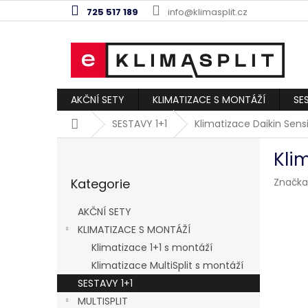
Přejít
725 517 189
info@klimasplit.cz
na
obsah
AKČNÍ SETY
KLIMATIZACE S MONTÁŽÍ
SE
Domů
SESTAVY 1+1
Klimatizace Daikin Sensi
P
Kli
o
Přeskočit
s
Kategorie
Značka
kategorie
t
r
AKČNÍ SETY
a
KLIMATIZACE S MONTÁŽÍ
n
Klimatizace 1+1 s montáží
n
í
Klimatizace MultiSplit s montáží
p
SESTAVY 1+1
a
MULTISPLIT