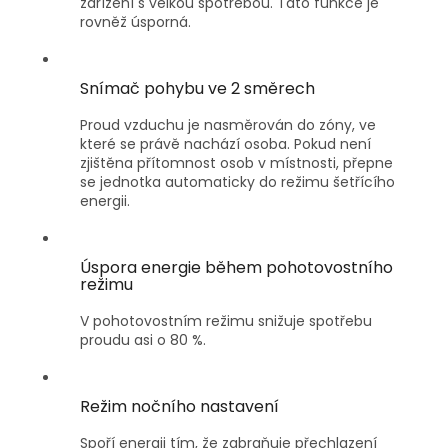
zařízení s velkou spotřebou. Tato funkce je
rovněž úsporná.
Snímač pohybu ve 2 směrech
Proud vzduchu je nasměrován do zóny, ve
které se právě nachází osoba. Pokud není
zjištěna přítomnost osob v místnosti, přepne
se jednotka automaticky do režimu šetřícího
energii.
Úspora energie během pohotovostního
režimu
V pohotovostním režimu snižuje spotřebu
proudu asi o 80 %.
Režim nočního nastavení
Spoří energii tím, že zabraňuje přechlazení