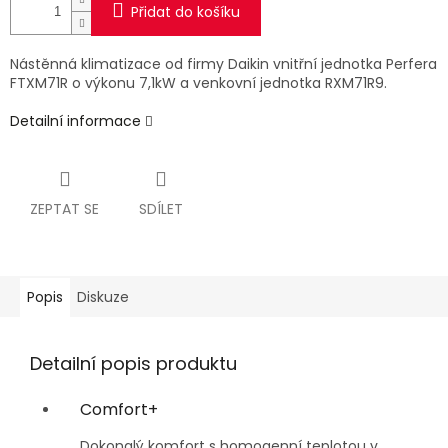
Přidat do košíku
Nástěnná klimatizace od firmy Daikin vnitřní jednotka Perfera
FTXM71R
o výkonu 7,1kW a venkovní jednotka RXM71R9.
Detailní informace
ZEPTAT SE
SDÍLET
Popis
Diskuze
Detailní popis produktu
Comfort+
Dokonalý komfort s homogenní teplotou v