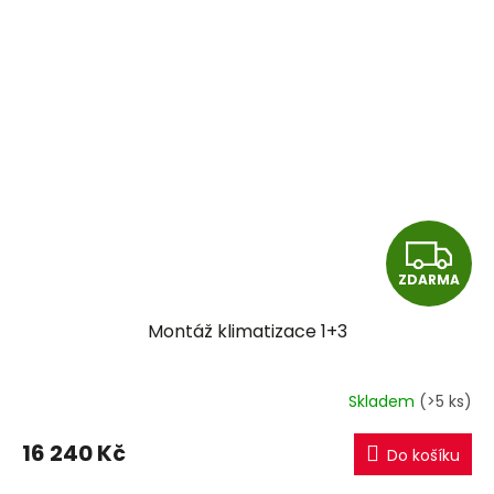
Z
ZDARMA
D
Montáž klimatizace 1+3
A
R
Skladem
(>5 ks)
M
16 240 Kč
Do košíku
A