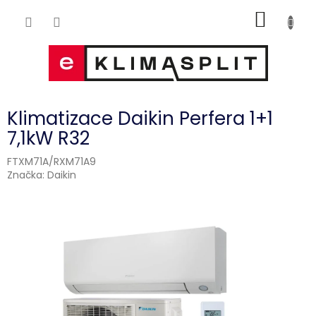
Přejít
NÁKUP
na
obsah
KOŠÍK
Klimatizace Daikin Perfera 1+1
7,1kW R32
FTXM71A/RXM71A9
Značka:
Daikin