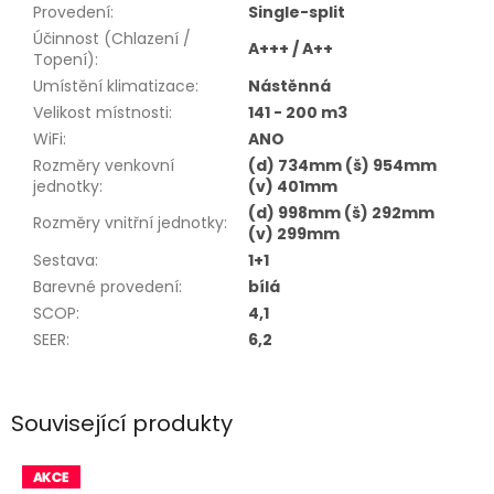
Provedení
:
Single-split
Účinnost (Chlazení /
A+++ / A++
Topení)
:
Umístění klimatizace
:
Nástěnná
Velikost místnosti
:
141 - 200 m3
WiFi
:
ANO
Rozměry venkovní
(d) 734mm (š) 954mm
jednotky
:
(v) 401mm
(d) 998mm (š) 292mm
Rozměry vnitřní jednotky
:
(v) 299mm
Sestava
:
1+1
Barevné provedení
:
bílá
SCOP
:
4,1
SEER
:
6,2
Související produkty