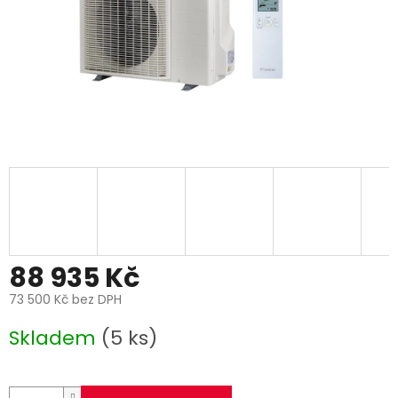
88 935 Kč
73 500 Kč bez DPH
Měrná
Skladem
(5 ks)
cena: