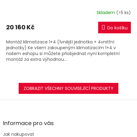
R
Skladem
(>5 ks)
M
20 160 Kč
Do košíku
A
Montáž klimatizace 1+4 (1vnější jednotka + 4vnitřní
jednotky) Ke všem zakoupeným klimatizacím 1+4 v
našem eshopu si můžete přiobjednat nyní kompletní
montáž za extra výhodnou...
ZOBRAZIT VŠECHNY SOUVISEJÍCÍ PRODUKTY
Z
á
p
a
Informace pro vás
t
Jak nakupovat
í