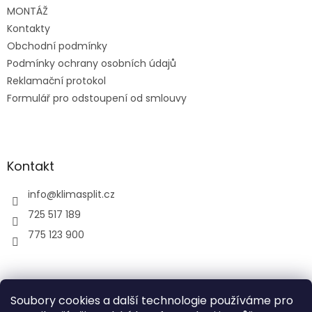
MONTÁŽ
Kontakty
Obchodní podmínky
Podmínky ochrany osobních údajů
Reklamační protokol
Formulář pro odstoupení od smlouvy
Kontakt
info
@
klimasplit.cz
725 517 189
775 123 900
air-cool
Soubory cookies a další technologie používáme pro