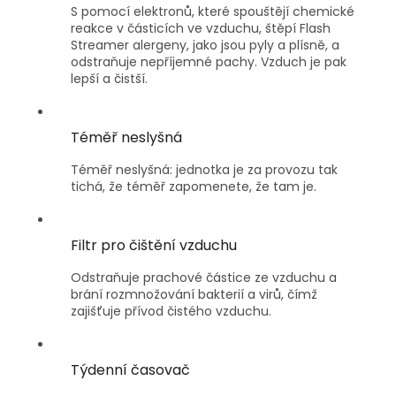
S pomocí elektronů, které spouštějí chemické
reakce v částicích ve vzduchu, štěpí Flash
Streamer alergeny, jako jsou pyly a plísně, a
odstraňuje nepříjemné pachy. Vzduch je pak
lepší a čistší.
Téměř neslyšná
Téměř neslyšná: jednotka je za provozu tak
tichá, že téměř zapomenete, že tam je.
Filtr pro čištění vzduchu
Odstraňuje prachové částice ze vzduchu a
brání rozmnožování bakterií a virů, čímž
zajišťuje přívod čistého vzduchu.
Týdenní časovač