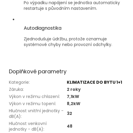
Po výpadku napájení se jednotka automaticky
restartuje s původním nastavením.
Autodiagnostika
Zjednodušuje údržbu, protože oznamuje
systémové chyby nebo provozní odchylky.
Doplňkové parametry
Kategorie
:
KLIMATIZACE DO BYTU 1+1
Záruka
:
2 roky
Výkon v režimu chlazení
:
7,1kW
Výkon v režimu topení
:
8,2kW
Hlučnost vnitřní jednotky -
32
dB(A)
:
Hlučnost venkovní
48
jednotky - dB(A)
: