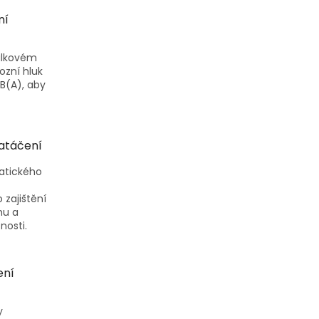
ní
dálkovém
ozní hluk
B(A), aby
natáčení
atického
zajištění
hu a
nosti.
ení
y