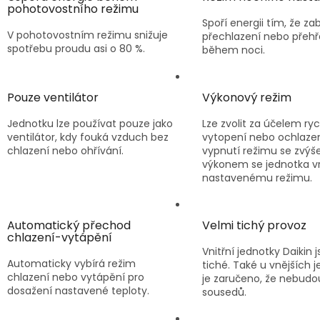
pohotovostního režimu
Spoří energii tím, že za
V pohotovostním režimu snižuje
přechlazení nebo přehř
spotřebu proudu asi o 80 %.
během noci.
Pouze ventilátor
Výkonový režim
Jednotku lze používat pouze jako
Lze zvolit za účelem ry
ventilátor, kdy fouká vzduch bez
vytopení nebo ochlazen
chlazení nebo ohřívání.
vypnutí režimu se zvý
výkonem se jednotka vr
nastavenému režimu.
Automatický přechod
Velmi tichý provoz
chlazení-vytápění
Vnitřní jednotky Daikin 
Automaticky vybírá režim
tiché. Také u vnějších 
chlazení nebo vytápění pro
je zaručeno, že nebudou 
dosažení nastavené teploty.
sousedů.