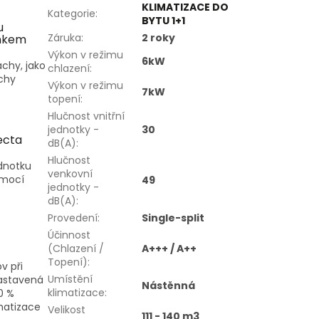
KLIMATIZACE DO
Kategorie
:
BYTU 1+1
u
Záruka
:
2 roky
inkem
Výkon v režimu
6kW
chy, jako
chlazení
:
achy
Výkon v režimu
7kW
topení
:
Hlučnost vnitřní
jednotky -
30
ecta
dB(A)
:
Hlučnost
ednotku
venkovní
omocí
49
jednotky -
dB(A)
:
Provedení
:
Single-split
Účinnost
(Chlazení /
A+++ / A++
Topení)
:
v při
Umístění
Nastavená
Nástěnná
klimatizace
:
0 %
imatizace
Velikost
111 - 140 m3