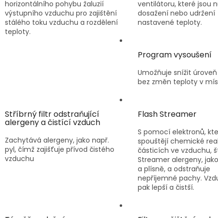
horizontálního pohybu žaluzií
ventilátoru, které jsou 
výstupního vzduchu pro zajištění
dosažení nebo udržení
stálého toku vzduchu a rozdělení
nastavené teploty.
teploty.
Program vysoušení
Umožňuje snížit úroveň 
bez změn teploty v míst
Stříbrný filtr odstraňující
Flash Streamer
alergeny a čistící vzduch
S pomocí elektronů, kt
Zachytává alergeny, jako např.
spouštějí chemické rea
pyl, čímž zajišťuje přívod čistého
částicích ve vzduchu, š
vzduchu
Streamer alergeny, jako
a plísně, a odstraňuje
nepříjemné pachy. Vzd
pak lepší a čistší.