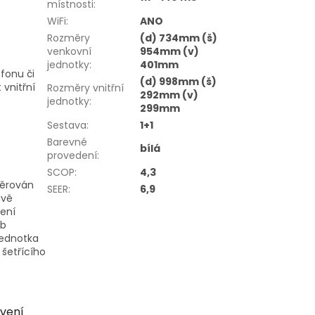
místnosti
:
WiFi
:
ANO
Rozměry
(d) 734mm (š)
venkovní
954mm (v)
jednotky
:
401mm
fonu či
(d) 998mm (š)
vnitřní
Rozměry vnitřní
292mm (v)
jednotky
:
299mm
Sestava
:
1+1
Barevné
bílá
provedení
:
SCOP
:
4,3
měrován
SEER
:
6,9
ávě
ení
ob
jednotka
šetřícího
vení