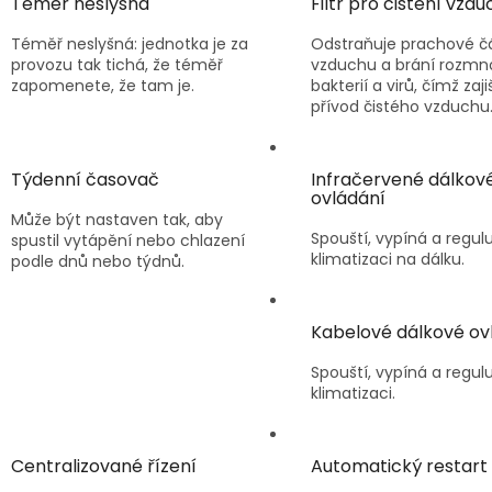
Téměř neslyšná
Filtr pro čištění vzd
Téměř neslyšná: jednotka je za
Odstraňuje prachové čá
provozu tak tichá, že téměř
vzduchu a brání rozmn
zapomenete, že tam je.
bakterií a virů, čímž zaji
přívod čistého vzduchu
Týdenní časovač
Infračervené dálkov
ovládání
Může být nastaven tak, aby
Spouští, vypíná a regulu
spustil vytápění nebo chlazení
klimatizaci na dálku.
podle dnů nebo týdnů.
Kabelové dálkové ov
Spouští, vypíná a regulu
klimatizaci.
Centralizované řízení
Automatický restart