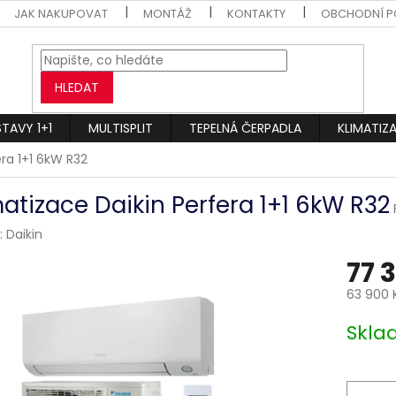
JAK NAKUPOVAT
MONTÁŽ
KONTAKTY
OBCHODNÍ P
HLEDAT
STAVY 1+1
MULTISPLIT
TEPELNÁ ČERPADLA
KLIMATIZ
era 1+1 6kW R32
matizace Daikin Perfera 1+1 6kW R32
:
Daikin
77 
63 900 
Měrná
Skl
cena: