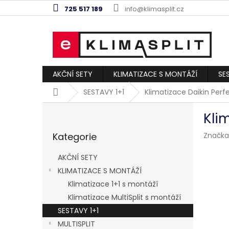
Přejít
725 517 189
info@klimasplit.cz
na
obsah
AKČNÍ SETY
KLIMATIZACE S MONTÁŽÍ
SE
Domů
SESTAVY 1+1
Klimatizace Daikin Perf
P
Kli
o
Přeskočit
s
Kategorie
Značka
kategorie
t
r
AKČNÍ SETY
a
KLIMATIZACE S MONTÁŽÍ
n
Klimatizace 1+1 s montáží
n
í
Klimatizace MultiSplit s montáží
p
SESTAVY 1+1
a
MULTISPLIT