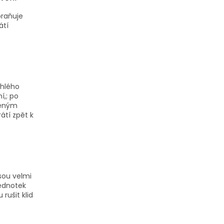
braňuje
átí
chlého
í,; po
šeným
átí zpět k
jsou velmi
jednotek
rušit klid