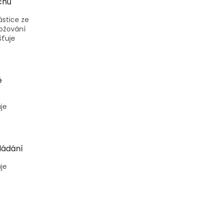
uchu
stice ze
ožování
šťuje
.
é
je
ládání
je