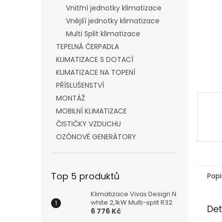
n
Vnitřní jednotky klimatizace
e
Vnější jednotky klimatizace
l
Multi Split klimatizace
TEPELNÁ ČERPADLA
KLIMATIZACE S DOTACÍ
KLIMATIZACE NA TOPENÍ
PŘÍSLUŠENSTVÍ
MONTÁŽ
MOBILNÍ KLIMATIZACE
ČISTIČKY VZDUCHU
OZÓNOVÉ GENERÁTORY
Top 5 produktů
Popi
Klimatizace Vivax Design N
white 2,1kW Multi-split R32
Det
6 776 Kč