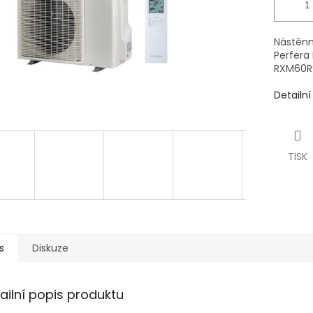
Nástěnná
Perfer
RXM60R
Detailn
TISK
s
Diskuze
ailní popis produktu