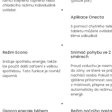
rámci stejného topného nebo
(pouze pár)
chladicího režimu individuálně
ovládat.
Aplikace Onecta
S pomocí chytrého tele
tabletu můžete ovládat 
klima odkudkoli
Režim Econo
Snímač pohybu ve 2
směrech
Snižuje spotřebu energie, takže
Proud vzduchu je nas
lze použít další zařízení s velkou
do zóny, ve které se pr
spotřebou. Tato funkce je rovněž
nachází osoba. Pokud n
úsporná.
zjištěna přítomnost os
v místnosti, přepne se 
automaticky do režimu 
energii.
Úspora energie během
Režim nočního nasta