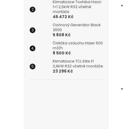
Klimatizace Toshiba Haori
1+1 2,5kW R32 včetně
montáže
45 472 Kč
Ozónový Generátor Black
3000
5 808 Kč
Čistička vzduchu Haier 500
m3/h
8 500 Kč
Klimatizace TCL Elite F1
2,6kW R32 včetně montáže
23 296 Kč