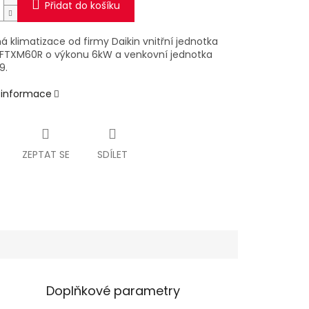
Přidat do košíku
 klimatizace od firmy Daikin vnitřní jednotka
a FTXM60R
o výkonu 6kW a venkovní jednotka
9.
í informace
ZEPTAT SE
SDÍLET
Doplňkové parametry