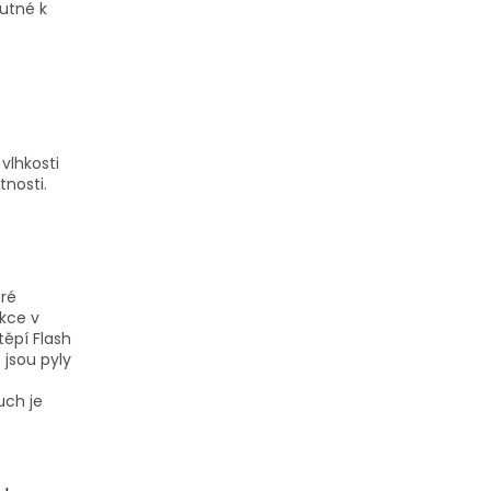
nutné k
vlhkosti
nosti.
eré
kce v
těpí Flash
 jsou pyly
uch je