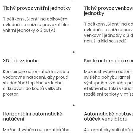
Tichý provoz vnitřní jednotky
Tichý provoz venkov
jednotky
Tlačítkem „Silent“ na dálkovém
Tlačítkem „Silent“ na 
ovladači se snižuje provozní hluk
ovladači se snižuje prov
vnitřní jednotky o 3 dB(A).
venkovní jednotky o 3 d
nerušila klid sousedů.
3D tok vzduchu
Svislé automatické 
Kombinuje automatické svislé a
Možnost výběru autom
vodorovné natáčení, aby proud
svislého pohybu lamel
studeného/teplého vzduchu
výstupního vzduchu pro 
cirkuloval i do koutů velkých
efektivního toku vzduc
prostor.
rozdělení teploty v míst
Horizontální automatické
Automatické nastav
natáčení
otáček ventilátoru
Možnost výběru automatického
Automaticky volí otáčk