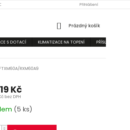
ODMÍNKY
PODMÍNKY OCHRANY OSOBNÍCH ÚDAJŮ
Přihlášení
REKLAMA
NÁKUPNÍ
Prázdný košík
KOŠÍK
ACE S DOTACÍ
KLIMATIZACE NA TOPENÍ
PŘÍSLUŠENSTVÍ
FTXM60A/RXM60A9
319 Kč
Kč bez DPH
adem
(5 ks)