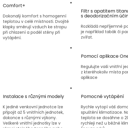
Comfort+
Filtr s apatitem titan
s deodorizačním úč
Dokonalý komfort s homogenní
teplotou v celé místnosti. Dvojité
Rozkládá nepříjemné pa
klapky směrují vzduch ke stropu
je například tabák či p
při chlazení a podél stěny při
zvířat.
vytápění.
Pomocí aplikace On
Regulujte vaši vnitřní j
z kteréhokoliv místa p
aplikace
Instalace s různými modely
Pomocné vytápění
K jediné venkovní jednotce lze
Rychle vytopí váš domo
připojit až 5 vnitřních jednotek,
spuštění klimatizace. 
dokonce s různými výkony.
teplota se dosáhne o 2
Veškeré vnitřní jednotky lze v
rychleji než u běžné kl