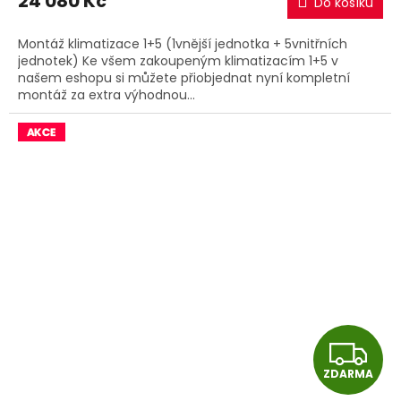
24 080 Kč
Do košíku
A
Montáž klimatizace 1+5 (1vnější jednotka + 5vnitřních
jednotek) Ke všem zakoupeným klimatizacím 1+5 v
našem eshopu si můžete přiobjednat nyní kompletní
montáž za extra výhodnou...
Z
ZDARMA
D