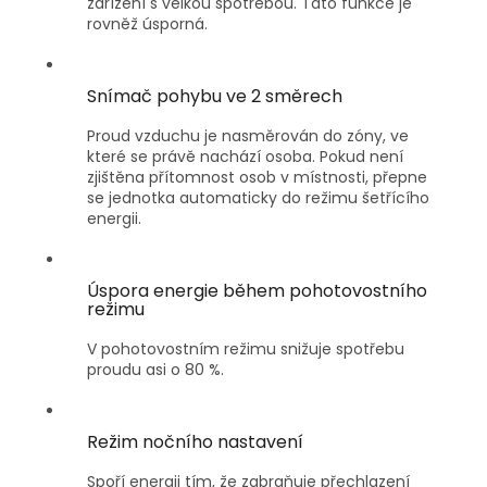
zařízení s velkou spotřebou. Tato funkce je
rovněž úsporná.
Snímač pohybu ve 2 směrech
Proud vzduchu je nasměrován do zóny, ve
které se právě nachází osoba. Pokud není
zjištěna přítomnost osob v místnosti, přepne
se jednotka automaticky do režimu šetřícího
energii.
Úspora energie během pohotovostního
režimu
V pohotovostním režimu snižuje spotřebu
proudu asi o 80 %.
Režim nočního nastavení
Spoří energii tím, že zabraňuje přechlazení