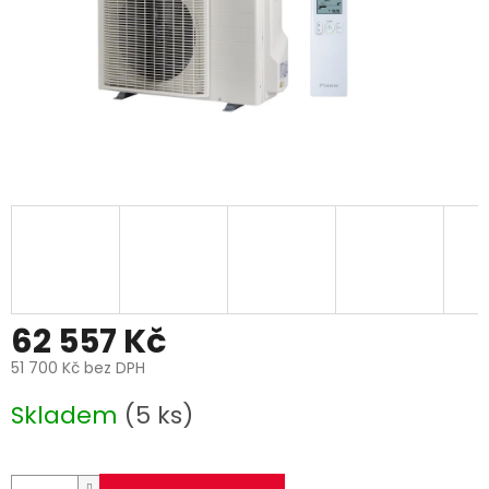
62 557 Kč
51 700 Kč bez DPH
Měrná
Skladem
(5 ks)
cena: