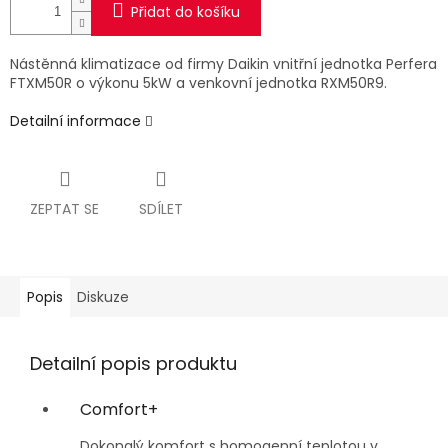
Přidat do košíku
Nástěnná klimatizace od firmy Daikin vnitřní jednotka Perfera
FTXM50R
o výkonu 5kW a venkovní jednotka RXM50R9.
Detailní informace
ZEPTAT SE
SDÍLET
Popis
Diskuze
Detailní popis produktu
Comfort+
Dokonalý komfort s homogenní teplotou v