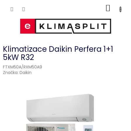
Přejít
NÁKUP
na
obsah
KOŠÍK
Klimatizace Daikin Perfera 1+1
5kW R32
FTXM50A/RXM50A9
Značka:
Daikin