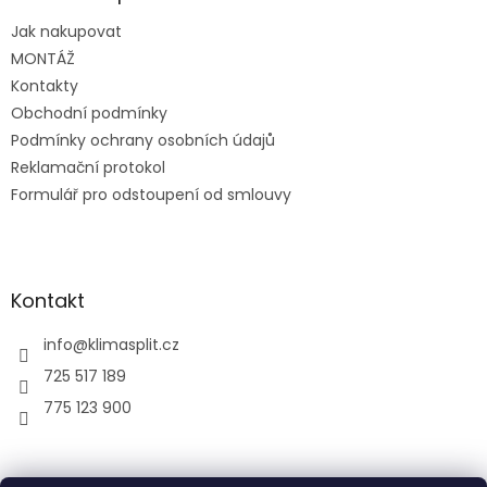
t
Jak nakupovat
í
MONTÁŽ
Kontakty
Obchodní podmínky
Podmínky ochrany osobních údajů
Reklamační protokol
Formulář pro odstoupení od smlouvy
Kontakt
info
@
klimasplit.cz
725 517 189
775 123 900