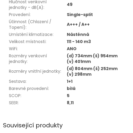
Hlučnost venkovní
49
jednotky - dB(A)
:
Provedení
:
Single-split
Účinnost (Chlazení /
A+++ / A++
Topení)
:
Umístění klimatizace
:
Nástěnná
Velikost místnosti
:
111 - 140 m3
WiFi
:
ANO
Rozměry venkovní
(d) 734mm (š) 954mm
jednotky
:
(v) 401mm
(d) 804mm (š) 252mm
Rozměry vnitřní jednotky
:
(v) 298mm
Sestava
:
1+1
Barevné provedení
:
bílá
SCOP
:
5
SEER
:
8,11
Související produkty