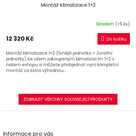
Montáž klimatizace 1+2
A
R
Skladem
(>5 ks)
M
12 320 Kč
Do košíku
A
Montáž klimatizace 1+2 (1vnější jednotka + 2vnitřní
jednotky) Ke všem zakoupeným klimatizacím 1+2 v
našem eshopu si můžete přiobjednat nyní kompletní
montáž za extra výhodnou...
ZOBRAZIT VŠECHNY SOUVISEJÍCÍ PRODUKTY
Z
á
p
a
Informace pro vás