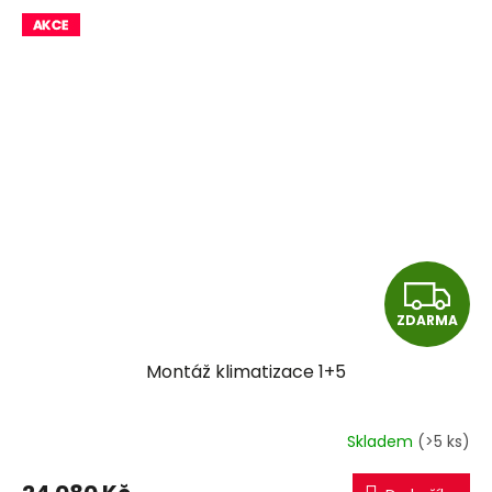
Z
ZDARMA
D
Montáž klimatizace 1+5
A
R
Skladem
(>5 ks)
M