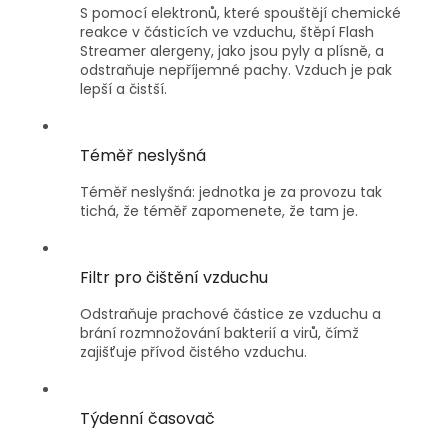
S pomocí elektronů, které spouštějí chemické
reakce v částicích ve vzduchu, štěpí Flash
Streamer alergeny, jako jsou pyly a plísně, a
odstraňuje nepříjemné pachy. Vzduch je pak
lepší a čistší.
Téměř neslyšná
Téměř neslyšná: jednotka je za provozu tak
tichá, že téměř zapomenete, že tam je.
Filtr pro čištění vzduchu
Odstraňuje prachové částice ze vzduchu a
brání rozmnožování bakterií a virů, čímž
zajišťuje přívod čistého vzduchu.
Týdenní časovač