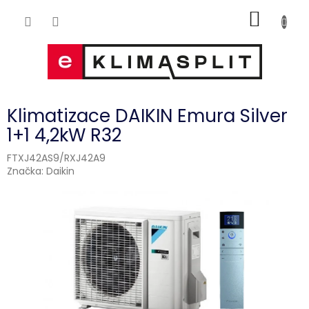
Přejít
NÁKUP
na
obsah
KOŠÍK
Klimatizace DAIKIN Emura Silver
1+1 4,2kW R32
FTXJ42AS9/RXJ42A9
Značka:
Daikin