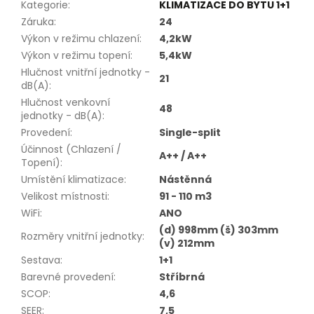
Kategorie
:
KLIMATIZACE DO BYTU 1+1
Záruka
:
24
Výkon v režimu chlazení
:
4,2kW
Výkon v režimu topení
:
5,4kW
Hlučnost vnitřní jednotky -
21
dB(A)
:
Hlučnost venkovní
48
jednotky - dB(A)
:
Provedení
:
Single-split
Účinnost (Chlazení /
A++ / A++
Topení)
:
Umístění klimatizace
:
Nástěnná
Velikost místnosti
:
91 - 110 m3
WiFi
:
ANO
(d) 998mm (š) 303mm
Rozměry vnitřní jednotky
:
(v) 212mm
Sestava
:
1+1
Barevné provedení
:
Stříbrná
SCOP
:
4,6
SEER
:
7,5