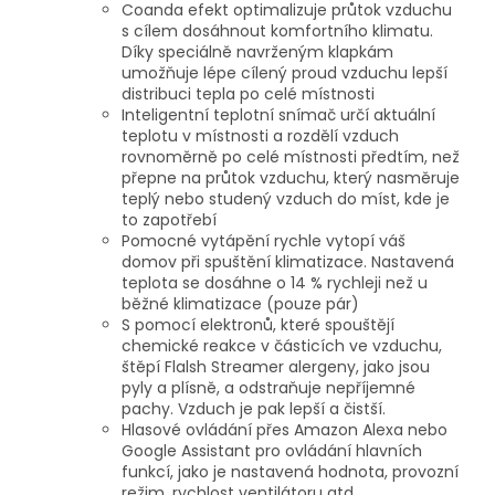
Coanda efekt optimalizuje průtok vzduchu
s cílem dosáhnout komfortního klimatu.
Díky speciálně navrženým klapkám
umožňuje lépe cílený proud vzduchu lepší
distribuci tepla po celé místnosti
Inteligentní teplotní snímač určí aktuální
teplotu v místnosti a rozdělí vzduch
rovnoměrně po celé místnosti předtím, než
přepne na průtok vzduchu, který nasměruje
teplý nebo studený vzduch do míst, kde je
to zapotřebí
Pomocné vytápění rychle vytopí váš
domov při spuštění klimatizace. Nastavená
teplota se dosáhne o 14 % rychleji než u
běžné klimatizace (pouze pár)
S pomocí elektronů, které spouštějí
chemické reakce v částicích ve vzduchu,
štěpí Flalsh Streamer alergeny, jako jsou
pyly a plísně, a odstraňuje nepříjemné
pachy. Vzduch je pak lepší a čistší.
Hlasové ovládání přes Amazon Alexa nebo
Google Assistant pro ovládání hlavních
funkcí, jako je nastavená hodnota, provozní
režim, rychlost ventilátoru atd.