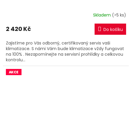
A
R
Skladem
(>5 ks)
M
2 420 Kč
Do košíku
A
Zajistíme pro Vás odborný, certifikovaný servis vaši
klimatizace. S námi Vám bude klimatizace vždy fungovat
na 100% . Nezapomínejte na servisní prohlídky a celkovou
kontrolu...