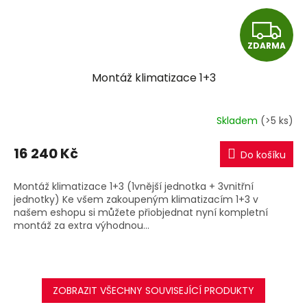
Z
ZDARMA
D
Montáž klimatizace 1+3
A
R
Skladem
(>5 ks)
M
16 240 Kč
Do košíku
A
Montáž klimatizace 1+3 (1vnější jednotka + 3vnitřní
jednotky) Ke všem zakoupeným klimatizacím 1+3 v
našem eshopu si můžete přiobjednat nyní kompletní
montáž za extra výhodnou...
ZOBRAZIT VŠECHNY SOUVISEJÍCÍ PRODUKTY