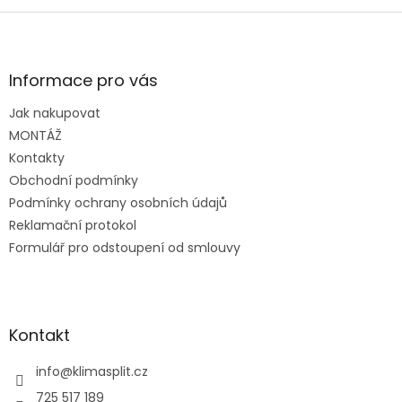
Z
á
p
a
Informace pro vás
t
Jak nakupovat
í
MONTÁŽ
Kontakty
Obchodní podmínky
Podmínky ochrany osobních údajů
Reklamační protokol
Formulář pro odstoupení od smlouvy
Kontakt
info
@
klimasplit.cz
725 517 189