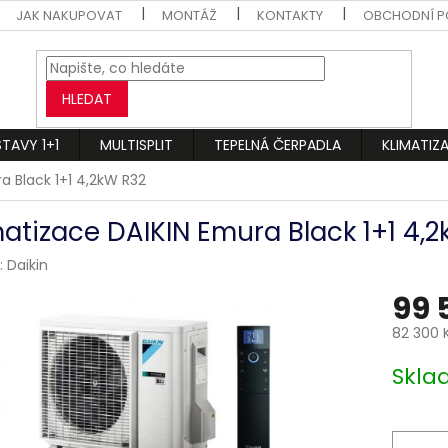
JAK NAKUPOVAT
MONTÁŽ
KONTAKTY
OBCHODNÍ P
HLEDAT
STAVY 1+1
MULTISPLIT
TEPELNÁ ČERPADLA
KLIMATIZ
a Black 1+1 4,2kW R32
matizace DAIKIN Emura Black 1+1 4,
:
Daikin
99 
82 300 
Měrná
Skl
cena: