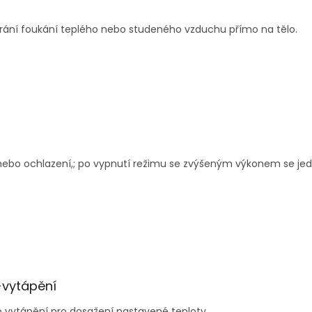
brání foukání teplého nebo studeného vzduchu přímo na tělo.
 nebo ochlazení,; po vypnutí režimu se zvýšeným výkonem se jedn
-vytápění
 vytápění pro dosažení nastavené teploty.