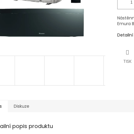
Nástěnná
Emura B
Detailn
TISK
s
Diskuze
ailní popis produktu