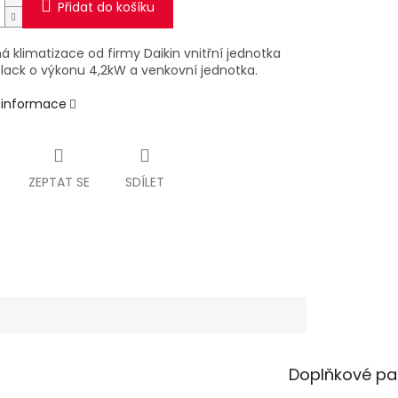
Přidat do košíku
 klimatizace od firmy Daikin vnitřní jednotka
lack o výkonu 4,2kW a venkovní jednotka.
í informace
ZEPTAT SE
SDÍLET
Doplňkové pa