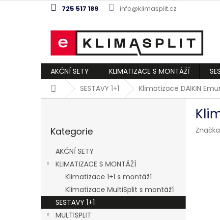
Přejít
725 517 189
info@klimasplit.cz
na
obsah
AKČNÍ SETY
KLIMATIZACE S MONTÁŽÍ
SE
Domů
SESTAVY 1+1
Klimatizace DAIKIN Emur
P
Kli
o
Přeskočit
s
Kategorie
Značka
kategorie
t
r
AKČNÍ SETY
a
KLIMATIZACE S MONTÁŽÍ
n
Klimatizace 1+1 s montáží
n
í
Klimatizace MultiSplit s montáží
p
SESTAVY 1+1
a
MULTISPLIT