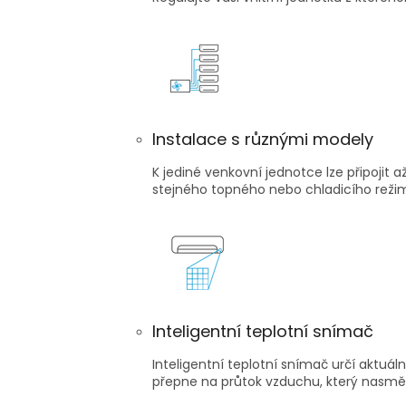
Instalace s různými modely
K jediné venkovní jednotce lze připojit 
stejného topného nebo chladicího režim
Inteligentní teplotní snímač
Inteligentní teplotní snímač určí aktuá
přepne na průtok vzduchu, který nasměr