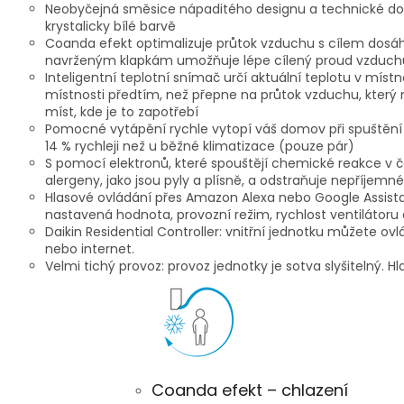
Neobyčejná směsice nápaditého designu a technické d
krystalicky bílé barvě
Coanda efekt optimalizuje průtok vzduchu s cílem dosáh
navrženým klapkám umožňuje lépe cílený proud vzduchu l
Inteligentní teplotní snímač určí aktuální teplotu v mís
místnosti předtím, než přepne na průtok vzduchu, kter
míst, kde je to zapotřebí
Pomocné vytápění rychle vytopí váš domov při spuštění
14 % rychleji než u běžné klimatizace (pouze pár)
S pomocí elektronů, které spouštějí chemické reakce v č
alergeny, jako jsou pyly a plísně, a odstraňuje nepříjemné
Hlasové ovládání přes Amazon Alexa nebo Google Assistan
nastavená hodnota, provozní režim, rychlost ventilátoru 
Daikin Residential Controller: vnitřní jednotku můžete ov
nebo internet.
Velmi tichý provoz: provoz jednotky je sotva slyšitelný. Hl
Coanda efekt – chlazení