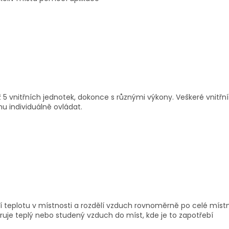
až 5 vnitřních jednotek, dokonce s různými výkony. Veškeré vnitřní
u individuálně ovládat.
lní teplotu v místnosti a rozdělí vzduch rovnoměrně po celé míst
uje teplý nebo studený vzduch do míst, kde je to zapotřebí