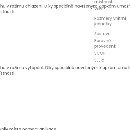
místnosti
:
chu v režimu chlazení. Díky speciálně navrženým klapkám umožň
WiFi
:
ístnosti
Rozměry vnitřní
jednotky
:
Sestava
:
Barevné
provedení
:
SCOP
:
SEER
:
chu v režimu vytápění. Díky speciálně navrženým klapkám umožň
ístnosti
okoliv místa pomocí aplikace