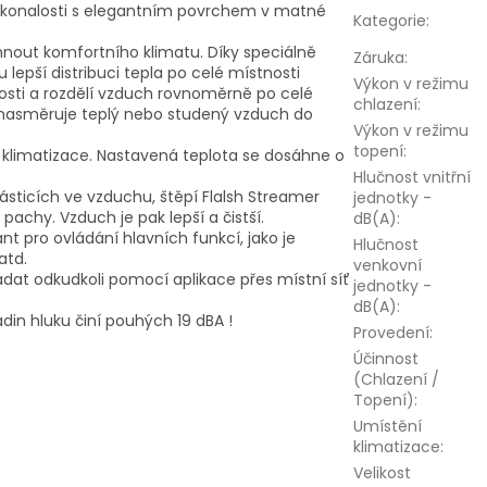
okonalosti s elegantním povrchem v matné
Kategorie
:
nout komfortního klimatu. Díky speciálně
Záruka
:
epší distribuci tepla po celé místnosti
Výkon v režimu
tnosti a rozdělí vzduch rovnoměrně po celé
chlazení
:
ý nasměruje teplý nebo studený vzduch do
Výkon v režimu
topení
:
 klimatizace. Nastavená teplota se dosáhne o
Hlučnost vnitřní
ásticích ve vzduchu, štěpí Flalsh Streamer
jednotky -
 pachy. Vzduch je pak lepší a čistší.
dB(A)
:
t pro ovládání hlavních funkcí, jako je
Hlučnost
atd.
venkovní
ládat odkudkoli pomocí aplikace přes místní síť
jednotky -
dB(A)
:
adin hluku činí pouhých 19 dBA !
Provedení
:
Účinnost
(Chlazení /
Topení)
:
Umístění
klimatizace
:
Velikost