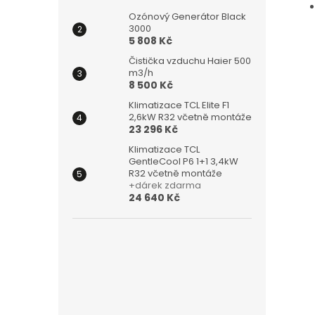
Ozónový Generátor Black
3000
5 808 Kč
Čistička vzduchu Haier 500
m3/h
8 500 Kč
Klimatizace TCL Elite F1
2,6kW R32 včetně montáže
23 296 Kč
Klimatizace TCL
GentleCool P6 1+1 3,4kW
R32 včetně montáže
+dárek zdarma
24 640 Kč