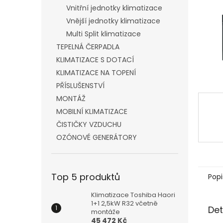
n
Vnitřní jednotky klimatizace
e
Vnější jednotky klimatizace
l
Multi Split klimatizace
TEPELNÁ ČERPADLA
KLIMATIZACE S DOTACÍ
KLIMATIZACE NA TOPENÍ
PŘÍSLUŠENSTVÍ
MONTÁŽ
MOBILNÍ KLIMATIZACE
ČISTIČKY VZDUCHU
OZÓNOVÉ GENERÁTORY
Top 5 produktů
Popi
Klimatizace Toshiba Haori
1+1 2,5kW R32 včetně
Det
montáže
45 472 Kč