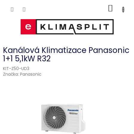
Přejít
NÁKUP
na
obsah
KOŠÍK
Kanálová Klimatizace Panasonic
1+1 5,1kW R32
KIT-Z50-UD3
Značka:
Panasonic