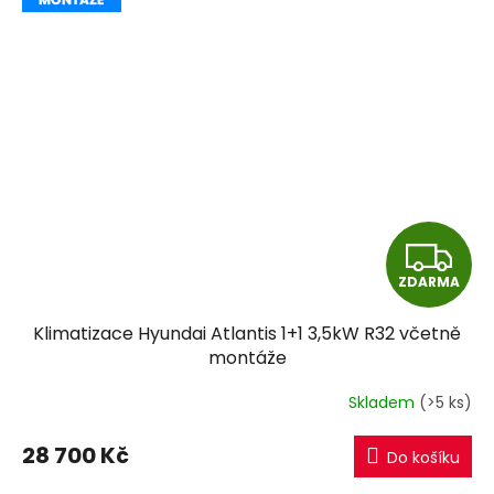
Z
ZDARMA
D
Klimatizace Hyundai Atlantis 1+1 3,5kW R32 včetně
A
montáže
R
Skladem
(>5 ks)
M
28 700 Kč
Do košíku
A