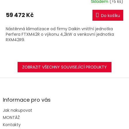
Skladem
(>5 ks)
M
59 472 Kč
Do košíku
A
Nástěnná klimatizace od firmy Daikin vnitřní jednotka
Perfera FTXM42R o výkonu 4,2kW a venkovní jednotka
RXM42R9.
ZOBRAZIT VŠECHNY SOUVISEJÍCÍ PRODUKTY
Z
á
p
a
Informace pro vás
t
Jak nakupovat
í
MONTÁŽ
Kontakty