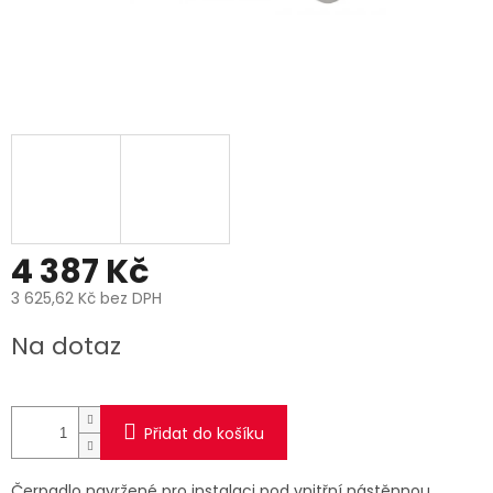
4 387 Kč
3 625,62 Kč bez DPH
Měrná
Na dotaz
cena:
Přidat do košíku
Čerpadlo navržené pro instalaci pod vnitřní nástěnnou