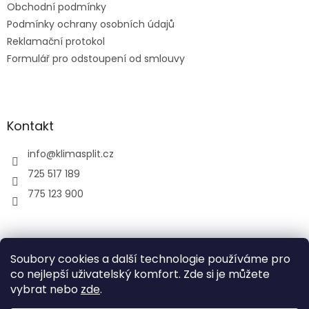
Obchodní podmínky
Podmínky ochrany osobních údajů
Reklamační protokol
Formulář pro odstoupení od smlouvy
Kontakt
info
@
klimasplit.cz
725 517 189
775 123 900
air-cool
Soubory cookies a další technologie používáme pro
co nejlepší uživatelský komfort. Zde si je můžete
vybrat nebo
zde
.