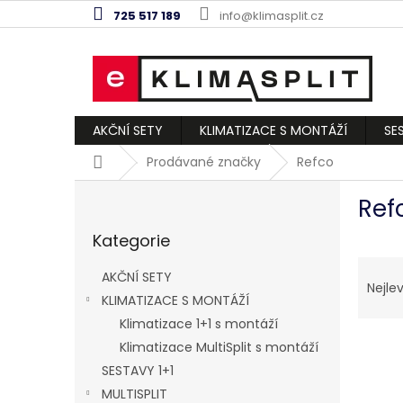
Přejít
725 517 189
info@klimasplit.cz
na
obsah
AKČNÍ SETY
KLIMATIZACE S MONTÁŽÍ
SE
Domů
Prodávané značky
Refco
P
Ref
o
Přeskočit
s
Kategorie
kategorie
t
Ř
r
AKČNÍ SETY
a
a
Nejlev
KLIMATIZACE S MONTÁŽÍ
z
n
e
Klimatizace 1+1 s montáží
n
V
n
í
Klimatizace MultiSplit s montáží
ý
í
p
SESTAVY 1+1
p
p
a
MULTISPLIT