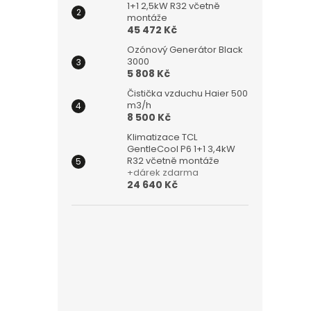
1+1 2,5kW R32 včetně
montáže
45 472 Kč
Ozónový Generátor Black
3000
5 808 Kč
Čistička vzduchu Haier 500
m3/h
8 500 Kč
Klimatizace TCL
GentleCool P6 1+1 3,4kW
R32 včetně montáže
+dárek zdarma
24 640 Kč