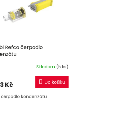
i Refco čerpadlo
enzátu
Skladem
(5 ks)
Do košíku
93 Kč
 čerpadlo kondenzátu
O
v
l
á
d