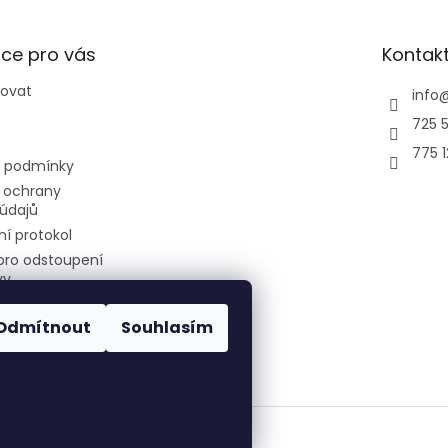
ce pro vás
Kontak
povat
info
725 5
775 
 podmínky
 ochrany
údajů
í protokol
pro odstoupení
vy
Odmítnout
Souhlasím
air-cool
Všechna práva vyhrazena.