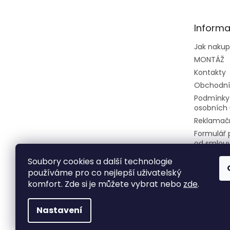
a
t
Informa
í
Jak naku
MONTÁŽ
Kontakty
Obchodní
Podmínky
osobních 
Reklamačn
Formulář 
od smlou
Soubory cookies a další technologie
používáme pro co nejlepší uživatelský
komfort. Zde si je můžete vybrat nebo
zde
.
Nastavení
Copyright 2026
Klimatizace do bytu a firem
. 