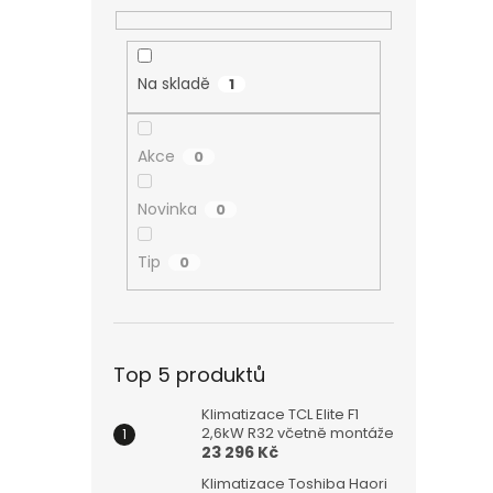
Na skladě
1
Akce
0
Novinka
0
Tip
0
Top 5 produktů
Klimatizace TCL Elite F1
2,6kW R32 včetně montáže
23 296 Kč
Klimatizace Toshiba Haori