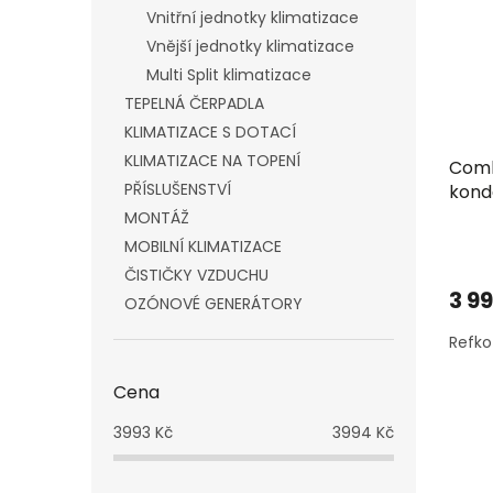
i
r
n
Vnitřní jednotky klimatizace
s
o
e
p
Vnější jednotky klimatizace
d
l
r
u
Multi Split klimatizace
o
k
TEPELNÁ ČERPADLA
d
t
KLIMATIZACE S DOTACÍ
u
ů
KLIMATIZACE NA TOPENÍ
Comb
k
PŘÍSLUŠENSTVÍ
kond
t
ů
MONTÁŽ
MOBILNÍ KLIMATIZACE
ČISTIČKY VZDUCHU
3 9
OZÓNOVÉ GENERÁTORY
Refko
Cena
3993
Kč
3994
Kč