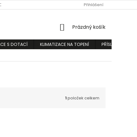
ODMÍNKY
PODMÍNKY OCHRANY OSOBNÍCH ÚDAJŮ
Přihlášení
REKLAMA
NÁKUPNÍ
Prázdný košík
KOŠÍK
ACE S DOTACÍ
KLIMATIZACE NA TOPENÍ
PŘÍSLUŠENSTVÍ
1
položek celkem