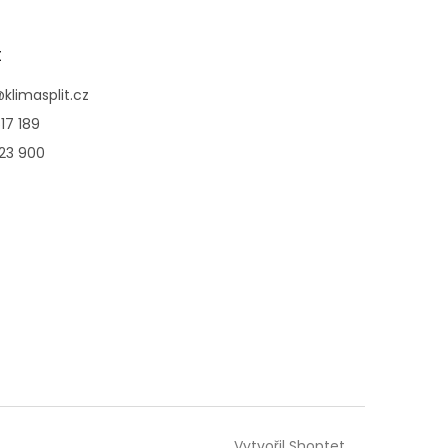
t
@
klimasplit.cz
17 189
123 900
Vytvořil Shoptet