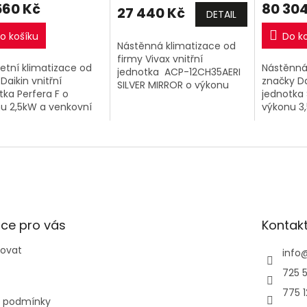
560 Kč
80 304
27 440 Kč
DETAIL
o košíku
Do k
Nástěnná klimatizace od
firmy Vivax vnitřní
etní klimatizace od
Nástěnná
jednotka ACP-12CH35AERI
Daikin vnitřní
značky Da
SILVER MIRROR o výkonu
tka Perfera F o
jednotka 
3,5kW a venkovní jednotka.
u 2,5kW a venkovní
výkonu 3
PŘI ZAKOUPENÍ 2 A VÍCE
tka.
jednotka
VIVAX SINGLESPLIT SESTAV
1+1...
ce pro vás
Kontak
povat
info
725 5
775 
 podmínky