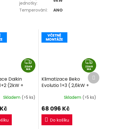
8kW
jednotky
:
Temperování
:
ANO
Z
Z
ZDAR
D
ZDAR
D
MA
MA
Další
A
A
ace Daikin
Klimatizace Beko
produkt
R
R
1+2 (2kW +
Evolutio 1+3 ( 2,6kW +
M
M
ulti-split R32
2,6kW + 2,6kW) Multi-
A
A
Skladem
(>5 ks)
Skladem
(>5 ks)
montáže
split R32 včetně
montáže
+dárek
 Kč
68 096 Kč
zdarma
ošíku
Do košíku