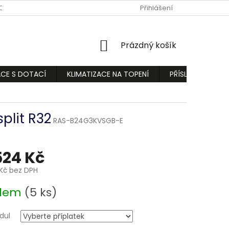
ODMÍNKY
PODMÍNKY OCHRANY OSOBNÍCH ÚDAJŮ
Přihlášení
REKLAMA
NÁKUPNÍ
Prázdný košík
KOŠÍK
ACE S DOTACÍ
KLIMATIZACE NA TOPENÍ
PŘÍSLUŠENSTVÍ
plit R32
RAS-B24G3KVSGB-E
524 Kč
Kč
bez DPH
adem
(5 ks)
dul