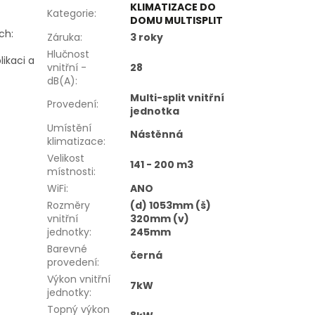
KLIMATIZACE DO
Kategorie
:
DOMU MULTISPLIT
ch:
Záruka
:
3 roky
Hlučnost
ikaci a
vnitřní -
28
dB(A)
:
Multi-split vnitřní
Provedení
:
jednotka
Umístění
Nástěnná
klimatizace
:
Velikost
141 - 200 m3
místnosti
:
WiFi
:
ANO
Rozměry
(d) 1053mm (š)
vnitřní
320mm (v)
jednotky
:
245mm
Barevné
černá
provedení
:
Výkon vnitřní
7kW
jednotky
:
Topný výkon