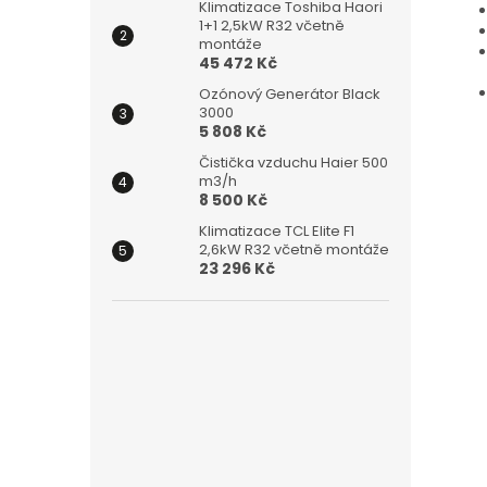
Klimatizace Toshiba Haori
1+1 2,5kW R32 včetně
montáže
45 472 Kč
Ozónový Generátor Black
3000
5 808 Kč
Čistička vzduchu Haier 500
m3/h
8 500 Kč
Klimatizace TCL Elite F1
2,6kW R32 včetně montáže
23 296 Kč