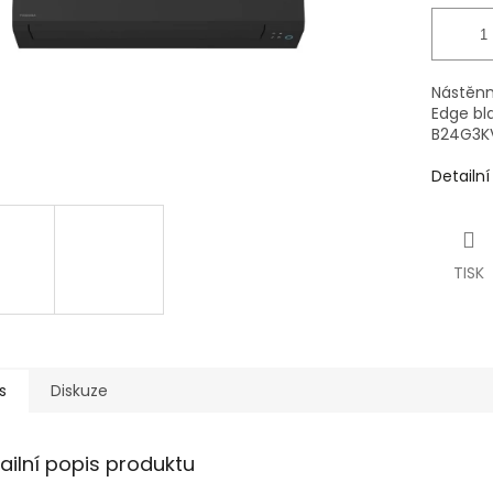
Nástěnná
Edge bl
B24G3K
Detailn
TISK
s
Diskuze
ailní popis produktu