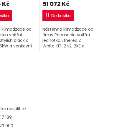
 Kč
51 072 Kč
ošíku
Do košíku
 klimatizace od
Nástěnná klimatizace od
ikin vnitřní
firmy Panasonic vnitřní
Stylish black o
jednotka Etherea Z
,5kW a venkovní
White KIT-Z42-ZKE o
.
výkonu 4,2kW a venkovní
jednotka.
t
@
klimasplit.cz
17 189
123 900