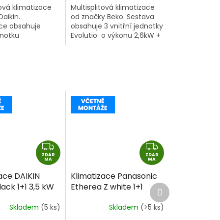
tová klimatizace
Multisplitová klimatizace
Daikin.
od značky Beko. Sestava
ace obsahuje
obsahuje 3 vnitřní jednotky
dnotku
Evolutio o výkonu 2,6kW +
A9) o výkonu
2,6kW + 2,6kW a venkovní
nitřní
jednotku o výkonu 6,1kW.
ční jednotky
o výkonu 2kW +
Z
Z
ZDAR
D
ZDAR
D
MA
MA
A
A
ace DAIKIN
Klimatizace Panasonic
R
R
lack 1+1 3,5 kW
Etherea Z white 1+1
Další
M
M
produkt
tně montáže
4,2kW R32 včetně
A
A
Skladem
(5 ks)
Skladem
(>5 ks)
montáže