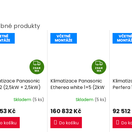
Z
Z
ZDAR
D
ZDAR
D
MA
MA
A
A
atizace Panasonic
Klimatizace Panasonic
Klimatiz
R
R
+2 (2,5kW + 2,5kW)
Etherea white 1+5 (2kW
Perfera 
M
M
-split R32 včetně
+ 2kW + 2kW + 2kW +
2,5kW) M
A
A
Skladem
(5 ks)
Skladem
(5 ks)
táže
2kW) Multi-split R32
včetně 
včetně montáže
153 Kč
160 832 Kč
92 512
o košíku
Do košíku
Do k