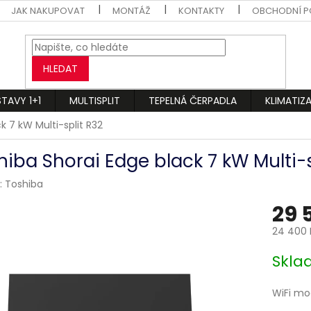
JAK NAKUPOVAT
MONTÁŽ
KONTAKTY
OBCHODNÍ P
HLEDAT
STAVY 1+1
MULTISPLIT
TEPELNÁ ČERPADLA
KLIMATIZ
k 7 kW Multi-split R32
hiba Shorai Edge black 7 kW Multi-s
:
Toshiba
29 
24 400 
Měrná
Skl
cena:
WiFi mo