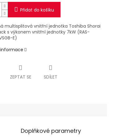
Přidat do košíku
 multisplitová vnitřní jednotka Toshiba Shorai
ack s výkonem vnitřní jednotky 7kW (RAS-
VSGB-E)
í informace
ZEPTAT SE
SDÍLET
Doplňkové parametry