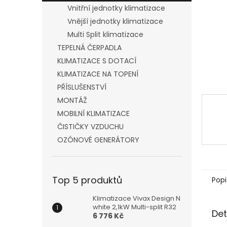
n
Vnitřní jednotky klimatizace
e
Vnější jednotky klimatizace
l
Multi Split klimatizace
TEPELNÁ ČERPADLA
KLIMATIZACE S DOTACÍ
KLIMATIZACE NA TOPENÍ
PŘÍSLUŠENSTVÍ
MONTÁŽ
MOBILNÍ KLIMATIZACE
ČISTIČKY VZDUCHU
OZÓNOVÉ GENERÁTORY
Top 5 produktů
Popi
Klimatizace Vivax Design N
white 2,1kW Multi-split R32
Det
6 776 Kč