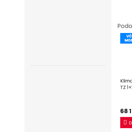
Klim
TZ 1
Multi
mon
68 
D