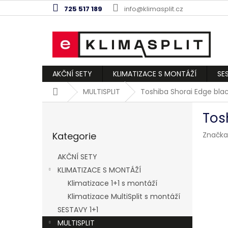
Přejít
725 517 189
info@klimasplit.cz
na
obsah
AKČNÍ SETY
KLIMATIZACE S MONTÁŽÍ
SE
Domů
MULTISPLIT
Toshiba Shorai Edge blac
P
Tos
o
Přeskočit
s
Kategorie
Značka
kategorie
t
r
AKČNÍ SETY
a
KLIMATIZACE S MONTÁŽÍ
n
Klimatizace 1+1 s montáží
n
í
Klimatizace MultiSplit s montáží
p
SESTAVY 1+1
a
MULTISPLIT