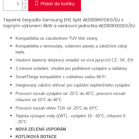
Přidat do košíku
Tepelné čerpadlo Samsung EHS Split AE090RNYDEG/EU
s
topným výkonem 9kW a venkovní jednotka AE090RXEDEG/EU
Kompatibilita se zásobníkem TUV třetí strany
Kompatibilita s termostaty, solárními panely a záložními zdroji
tepla
Intuitivní barevný dotykový ovladač ve více jazycích CZ, SK, EN
2
-
zónové ovládání, vhodné pro podlahové vytápění a radiátory
SmartThings kompatibilní s volitelnou sadou Wi
-
Fi
Integrovaný záložní ohřívač pro zajištění nepřetržitého vytápění
Provozní rozsah vytápění od
-
25°C do 46°C, provozní rozsah
chlazení od 10°C do 46°C
Provozní rozsah ohřev TUV od
-
25°C do 43°C
Teplota výstupní vody (LWT)
-
vytápění 15
-
65°C, chlazení 5
-
25°C
NOVÁ ZELENÁ USPORÁM
KOTLÍKOVÁ DOTACE