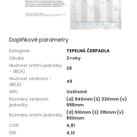
Doplňkové parametry
Kategorie
:
TEPELNÁ ČERPADLA
Záruka
:
3 roky
Hlučnost vnitřní jednotky
26
- dB(A)
:
Hlučnost venkovní -
49
dB(A)
:
WiFi
:
Volitelně
Rozměry venkovní
(d) 940mm (š) 330mm (v)
jednotky
:
998mm
(d) 510mm (š) 315mm (v)
Rozměry vnitřní jednotky
:
850mm
COP
:
4,81
EER
:
4,12