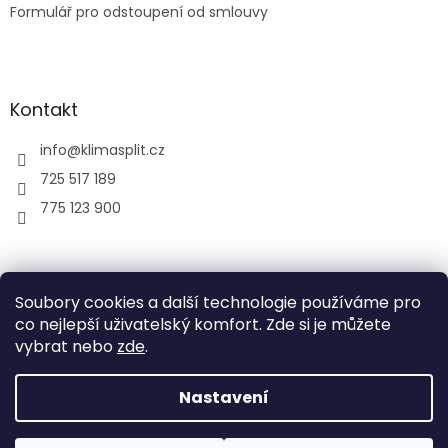
Formulář pro odstoupení od smlouvy
Kontakt
info
@
klimasplit.cz
725 517 189
775 123 900
air-cool
Soubory cookies a další technologie používáme pro
co nejlepší uživatelský komfort. Zde si je můžete
vybrat nebo
zde
.
Vytvořil Shoptet
Nastavení
Copyright 2026
Klimatizace do bytu a firem
. Všechna