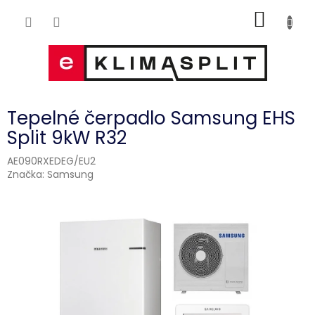
Přejít
NÁKUP
na
obsah
KOŠÍK
Tepelné čerpadlo Samsung EHS
Split 9kW R32
AE090RXEDEG/EU2
Značka:
Samsung