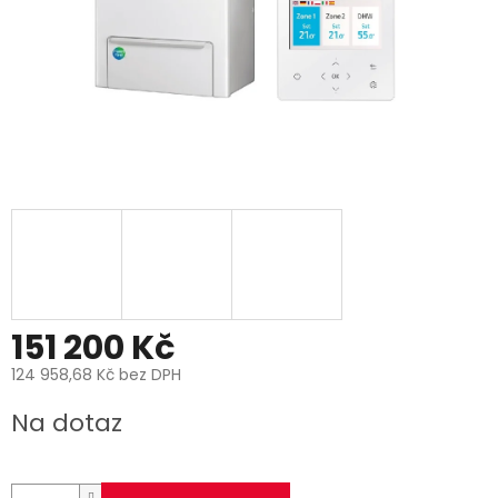
151 200 Kč
124 958,68 Kč bez DPH
Měrná
Na dotaz
cena: