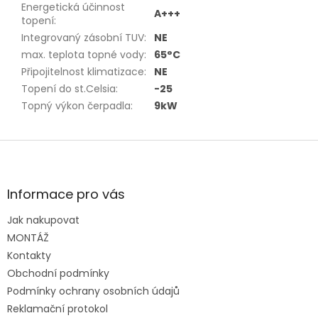
Energetická účinnost
A+++
topení
:
Integrovaný zásobní TUV
:
NE
max. teplota topné vody
:
65°C
Připojitelnost klimatizace
:
NE
Topení do st.Celsia
:
-25
Topný výkon čerpadla
:
9kW
Z
á
p
a
Informace pro vás
t
Jak nakupovat
í
MONTÁŽ
Kontakty
Obchodní podmínky
Podmínky ochrany osobních údajů
Reklamační protokol