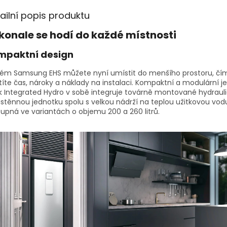
ailní popis produktu
konale se hodí do každé místnosti
mpaktní design
tém Samsung EHS můžete nyní umístit do menšího prostoru, čí
títe čas, nároky a náklady na instalaci. Kompaktní a modulární j
 Integrated Hydro v sobě integruje továrně montované hydrauli
stěnnou jednotku spolu s velkou nádrží na teplou užitkovou vodu
upná ve variantách o objemu 200 a 260 litrů.