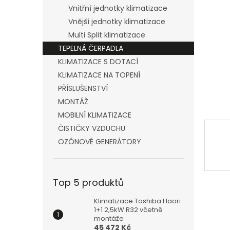
n
Vnitřní jednotky klimatizace
e
Vnější jednotky klimatizace
l
Multi Split klimatizace
TEPELNÁ ČERPADLA
KLIMATIZACE S DOTACÍ
KLIMATIZACE NA TOPENÍ
PŘÍSLUŠENSTVÍ
MONTÁŽ
MOBILNÍ KLIMATIZACE
ČISTIČKY VZDUCHU
OZÓNOVÉ GENERÁTORY
Top 5 produktů
Klimatizace Toshiba Haori
1+1 2,5kW R32 včetně
montáže
45 472 Kč