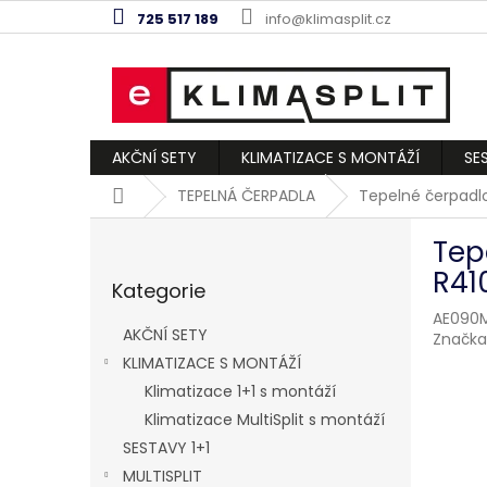
Přejít
725 517 189
info@klimasplit.cz
na
obsah
AKČNÍ SETY
KLIMATIZACE S MONTÁŽÍ
SE
Domů
TEPELNÁ ČERPADLA
Tepelné čerpadl
P
Tep
o
Přeskočit
s
R41
Kategorie
kategorie
t
AE090M
r
AKČNÍ SETY
Značka
a
KLIMATIZACE S MONTÁŽÍ
n
Klimatizace 1+1 s montáží
n
í
Klimatizace MultiSplit s montáží
p
SESTAVY 1+1
a
MULTISPLIT