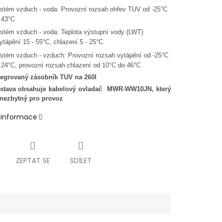
stém vzduch
-
voda: Provozní rozsah ohřev TUV od
-
25°C
 43°C
stém vzduch
-
voda: Teplota výstupní vody (LWT)
ytápění 15
-
55°C, chlazení 5
-
25°C
stém vzduch
-
vzduch: Provozní rozsah vytápění od
-
25°C
 24°C, provozní rozsah chlazení od 10°C do 46°C
tegrovaný zásobník TUV na 260l
stava obsahuje kabelový ovladač MWR-WW10JN, který
 nezbytný pro provoz
í informace
ZEPTAT SE
SDÍLET