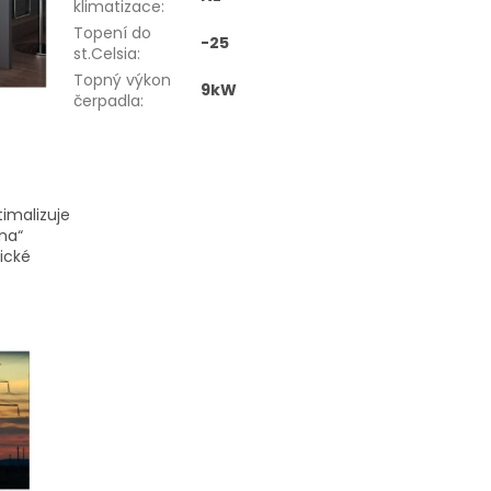
klimatizace
:
Topení do
-25
st.Celsia
:
Topný výkon
9kW
čerpadla
:
imalizuje
na“
ické