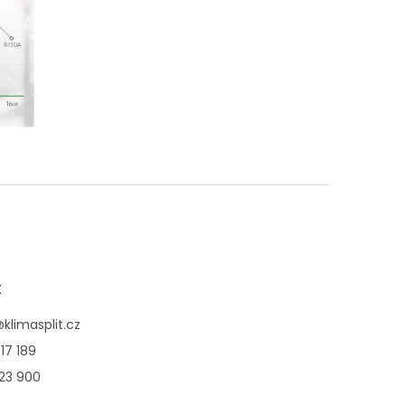
t
@
klimasplit.cz
17 189
123 900