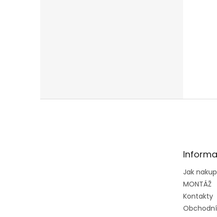
Z
á
p
a
t
Informa
í
Jak naku
MONTÁŽ
Kontakty
Obchodní