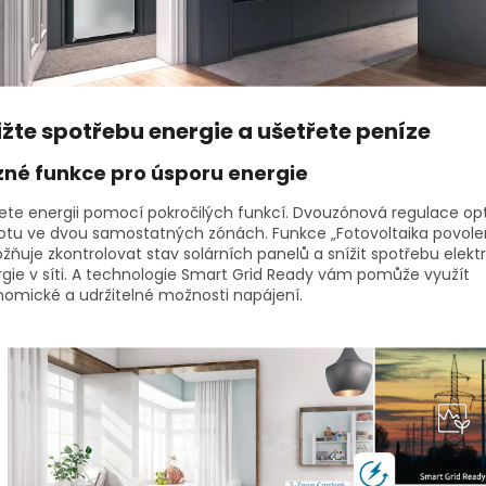
ižte spotřebu energie a ušetřete peníze
zné funkce pro úsporu energie
ete energii pomocí pokročilých funkcí. Dvouzónová regulace opt
otu ve dvou samostatných zónách. Funkce „Fotovoltaika povole
ňuje zkontrolovat stav solárních panelů a snížit spotřebu elektr
gie v síti. A technologie Smart Grid Ready vám pomůže využít
omické a udržitelné možnosti napájení.