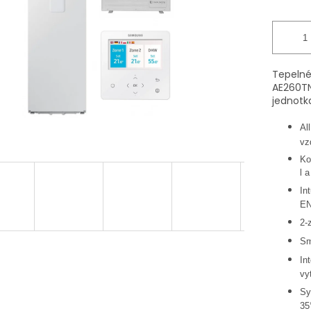
Tepelné
AE260T
jednotk
Al
vz
Ko
l a
In
E
2
-
Sm
In
vy
Sy
35