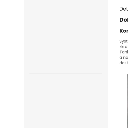
Det
Do
Ko
Sys
zkrá
Tank
a ná
dost