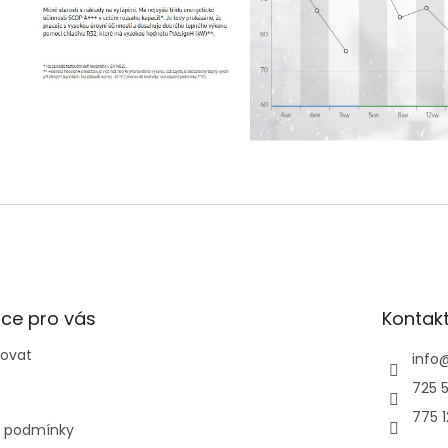
ce pro vás
Kontak
povat
info
725 5
775 
 podmínky