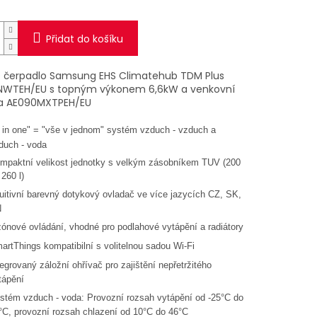
Přidat do košíku
 čerpadlo Samsung EHS Climatehub TDM Plus
NWTEH/EU
s topným výkonem 6,6kW a venkovní
a AE090MXTPEH/EU
l in one" = "vše v jednom" systém vzduch
-
vzduch a
duch
-
voda
mpaktní velikost jednotky s velkým zásobníkem TUV (200
 260 l)
tuitivní barevný dotykový ovladač ve více jazycích CZ, SK,
N
zónové ovládání, vhodné pro podlahové vytápění a radiátory
artThings kompatibilní s volitelnou sadou Wi
-
Fi
tegrovaný záložní ohřívač pro zajištění nepřetržitého
tápění
stém vzduch
-
voda: Provozní rozsah vytápění od
-
25°C do
°C, provozní rozsah chlazení od 10°C do 46°C