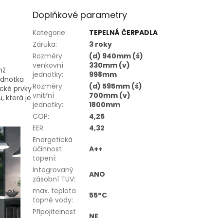
Doplňkové parametry
Kategorie
:
TEPELNÁ ČERPADLA
Záruka
:
3 roky
Rozměry
(d) 940mm (š)
venkovní
330mm (v)
mž
jednotky
:
998mm
ednotka
Rozměry
(d) 595mm (š)
cké prvky
vnitřní
700mm (v)
, která je
jednotky
:
1800mm
COP
:
4,25
EER
:
4,32
Energetická
účinnost
A++
topení
:
Integrovaný
ANO
zásobní TUV
:
max. teplota
55°C
topné vody
:
Připojitelnost
NE