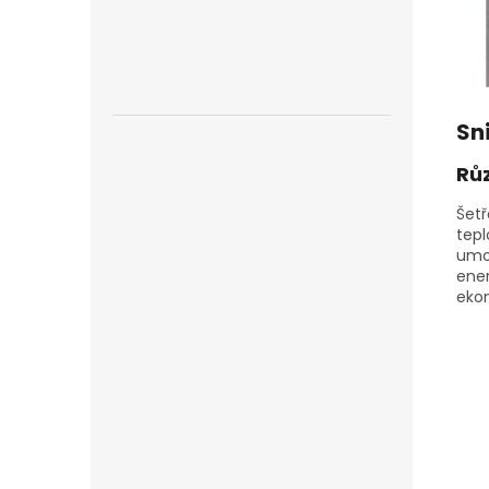
Sn
Rů
Šetř
tepl
umož
ener
ekon