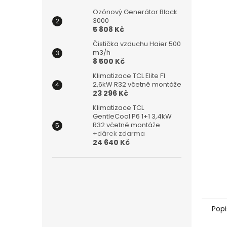
Ozónový Generátor Black
3000
5 808 Kč
Čistička vzduchu Haier 500
m3/h
8 500 Kč
Klimatizace TCL Elite F1
2,6kW R32 včetně montáže
23 296 Kč
Klimatizace TCL
GentleCool P6 1+1 3,4kW
R32 včetně montáže
+dárek zdarma
24 640 Kč
Popi