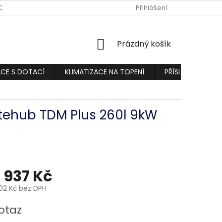
ODMÍNKY
PODMÍNKY OCHRANY OSOBNÍCH ÚDAJŮ
Přihlášení
REKLAMA
NÁKUPNÍ
Prázdný košík
KOŠÍK
ACE S DOTACÍ
KLIMATIZACE NA TOPENÍ
PŘÍSLUŠENSTVÍ
tehub TDM Plus 260l 9kW
 937 Kč
,02 Kč bez DPH
otaz