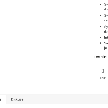
Sy
do
Sy
-
v
Sy
do
In
Se
je
Detailn
TISK
s
Diskuze