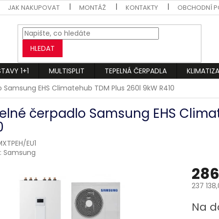
JAK NAKUPOVAT
MONTÁŽ
KONTAKTY
OBCHODNÍ P
HLEDAT
STAVY 1+1
MULTISPLIT
TEPELNÁ ČERPADLA
KLIMATIZ
o Samsung EHS Climatehub TDM Plus 260l 9kW R410
elné čerpadlo Samsung EHS Clima
0
XTPEH/EU1
:
Samsung
286
237 138
Měrná
Na d
cena: