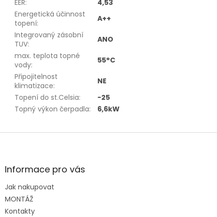
EER
:
4,53
Energetická účinnost
A++
topení
:
Integrovaný zásobní
ANO
TUV
:
max. teplota topné
55°C
vody
:
Připojitelnost
NE
klimatizace
:
Topení do st.Celsia
:
-25
Topný výkon čerpadla
:
6,6kW
Z
á
p
a
Informace pro vás
t
Jak nakupovat
í
MONTÁŽ
Kontakty