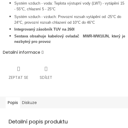
Systém vzduch
-
voda: Teplota výstupní vody (LWT)
-
vytápění 15
-
55°C, chlazení 5
-
25°C
Systém vzduch
-
vzduch: Provozní rozsah vytápění od
-
25°C do
24°C, provozní rozsah chlazení od 10°C do 46°C
Integrovaný zásobník TUV na 260l
Sestava obsahuje kabelový ovladač MWR-WW10JN, který je
nezbytný pro provoz
Detailní informace
ZEPTAT SE
SDÍLET
Popis
Diskuze
Detailní popis produktu