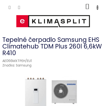
Přejít
NÁKUP
na
obsah
KOŠÍK
Tepelné čerpadlo Samsung EHS
Climatehub TDM Plus 260l 6,6kW
R410
AE066MXTPEH/EU1
Značka:
Samsung