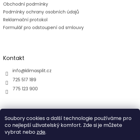
Obchodní podmínky
Podmínky ochrany osobních údajů
Reklamační protokol
Formulář pro odstoupení od smlouvy
Kontakt
info
@
klimasplit.cz
725 517 189
775 123 900
air-cool
Soubory cookies a další technologie používáme pro
co nejlepší uživatelský komfort. Zde si je můžete
vybrat nebo
zde
.