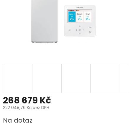
268 679 Kč
222 048,76 Kč bez DPH
Měrná
Na dotaz
cena: