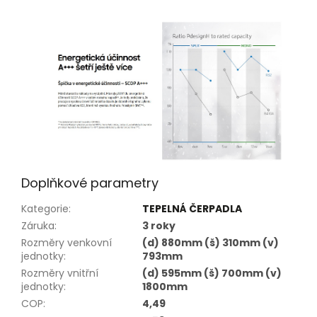
Doplňkové parametry
Kategorie
:
TEPELNÁ ČERPADLA
Záruka
:
3 roky
Rozměry venkovní
(d) 880mm (š) 310mm (v)
jednotky
:
793mm
Rozměry vnitřní
(d) 595mm (š) 700mm (v)
jednotky
:
1800mm
COP
:
4,49