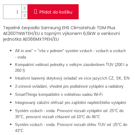
Přidat do košíku
Tepelné čerpadlo Samsung EHS Climatehub TDM Plus
AE260TNWTEH/EU
s topným výkonem 6,6kW a venkovní
jednotka AE066MXTPEH/EU
All in one" = "vše v jednom" systém vzduch
-
vzduch a vzduch
-
voda
Kompaktní velikost jednotky s velkým zásobníkem TUV (200 l a
260 l)
Intuitivní barevný dotykový ovladač ve více jazycích CZ, SK, EN
2
-
zónové ovládání, vhodné pro podlahové vytápění a radiátory
SmartThings kompatibilní s volitelnou sadou Wi
-
Fi
Integrovaný záložní ohřívač pro zajištění nepřetržitého vytápění
Systém vzduch
-
voda: Provozní rozsah vytápění od
-
25°C do
35°C, provozní rozsah chlazení od 10°C do 46°C
Systém vzduch
-
voda: Provozní rozsah ohřev TUV od
-
25°C do
43°C