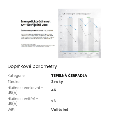
Doplňkové parametry
Kategorie
:
TEPELNÁ ČERPADLA
Záruka
:
3 roky
Hlučnost venkovní -
46
dB(A)
:
Hlučnost vnitřní -
26
dB(A)
:
WiFi
:
Volitelně