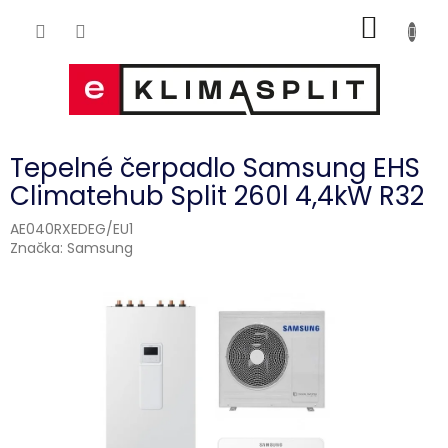
Přejít
NÁKUP
na
obsah
KOŠÍK
Tepelné čerpadlo Samsung EHS
Climatehub Split 260l 4,4kW R32
AE040RXEDEG/EU1
Značka:
Samsung