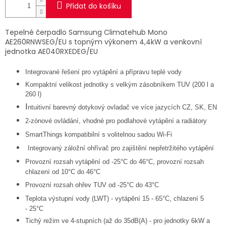
Přidat do košíku
Tepelné čerpadlo Samsung Climatehub Mono
AE260RNWSEG/EU
s topným výkonem 4,4kW a venkovní
jednotka AE040RXEDEG/EU
Integrované řešení pro vytápění a přípravu teplé vody
Kompaktní velikost jednotky s velkým zásobníkem TUV (200 l a
260 l)
I
ntuitivní barevný dotykový ovladač ve více jazycích CZ, SK, EN
2
-
zónové ovládání, vhodné pro podlahové vytápění a radiátory
SmartThings kompatibilní s volitelnou sadou Wi
-
Fi
Integrovaný záložní ohřívač pro zajištění nepřetržitého vytápění
Provozní rozsah vytápění od
-
25°C do 46°C, provozní rozsah
chlazení od 10°C do 46°C
Provozní rozsah ohřev TUV od
-
25°C do 43°C
Teplota výstupní vody (LWT)
-
vytápění 15
-
65°C, chlazení 5
-
25°C
Tichý režim ve 4
-
stupních (až do 35dB(A)
-
pro jednotky 6kW a