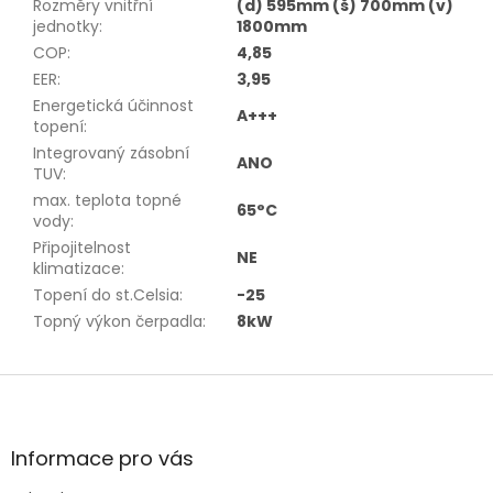
Rozměry vnitřní
(d) 595mm (š) 700mm (v)
jednotky
:
1800mm
COP
:
4,85
EER
:
3,95
Energetická účinnost
A+++
topení
:
Integrovaný zásobní
ANO
TUV
:
max. teplota topné
65°C
vody
:
Připojitelnost
NE
klimatizace
:
Topení do st.Celsia
:
-25
Topný výkon čerpadla
:
8kW
Z
á
p
a
Informace pro vás
t