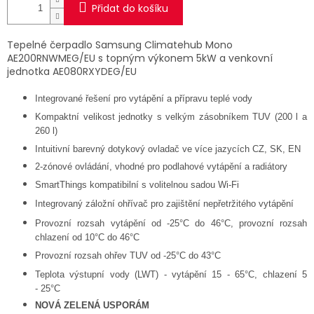
Přidat do košíku
Tepelné čerpadlo Samsung Climatehub Mono
AE200RNWMEG/EU
s topným výkonem 5kW a venkovní
jednotka AE080RXYDEG/EU
Integrované řešení pro vytápění a přípravu teplé vody
Kompaktní velikost jednotky s velkým zásobníkem TUV (200 l a
260 l)
Intuitivní barevný dotykový ovladač ve více jazycích CZ, SK, EN
2
-
zónové ovládání, vhodné pro podlahové vytápění a radiátory
SmartThings kompatibilní s volitelnou sadou Wi
-
Fi
Integrovaný záložní ohřívač pro zajištění nepřetržitého vytápění
Provozní rozsah vytápění od
-
25°C do 46°C, provozní rozsah
chlazení od 10°C do 46°C
Provozní rozsah ohřev TUV od
-
25°C do 43°C
Teplota výstupní vody (LWT)
-
vytápění 15
-
65°C, chlazení 5
-
25°C
NOVÁ ZELENÁ USPORÁM