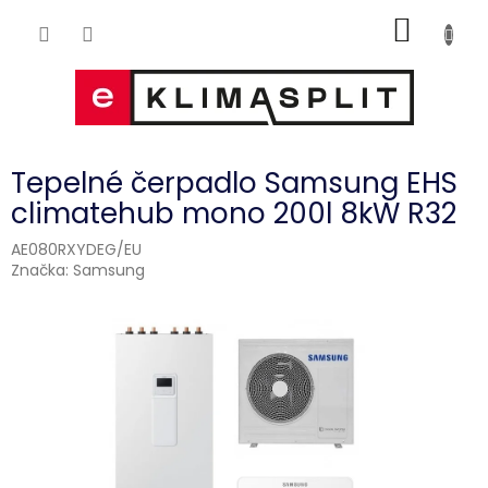
Přejít
NÁKUP
na
obsah
KOŠÍK
Tepelné čerpadlo Samsung EHS
climatehub mono 200l 8kW R32
AE080RXYDEG/EU
Značka:
Samsung