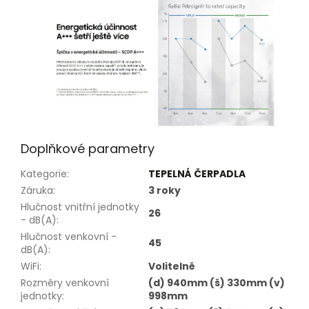
Doplňkové parametry
Kategorie
:
TEPELNÁ ČERPADLA
Záruka
:
3 roky
Hlučnost vnitřní jednotky
26
- dB(A)
:
Hlučnost venkovní -
45
dB(A)
:
WiFi
:
Volitelně
Rozměry venkovní
(d) 940mm (š) 330mm (v)
jednotky
:
998mm