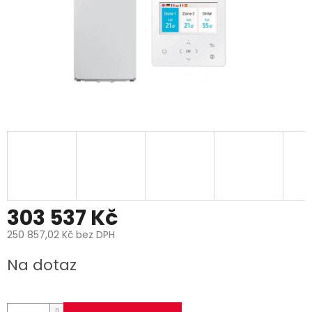
303 537 Kč
250 857,02 Kč bez DPH
Měrná
Na dotaz
cena: