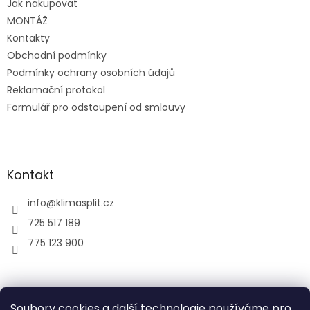
Jak nakupovat
í
MONTÁŽ
Kontakty
Obchodní podmínky
Podmínky ochrany osobních údajů
Reklamační protokol
Formulář pro odstoupení od smlouvy
Kontakt
info
@
klimasplit.cz
725 517 189
775 123 900
air-cool
Soubory cookies a další technologie používáme pro