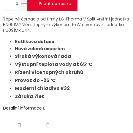
Přidat do košíku
Tepelné čerpadlo od firmy LG Therma V Split vnitřní jednotka
HN091MR.NK5 s topným výkonem 9kW a venkovní jednotka
HU091MR.U44.
Kotlíková dotace
Nová zelená úsporám
Široká výkonová řada
Výstupní teplota vody až 65°C
Řízení více topných okruhů
Provoz do -25°C
Moderní chladivo R32
Záruka 7let
Detailní informace