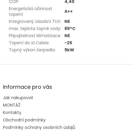
COP
:
4,40
Energetická účinnost
A++
topení
:
Integrovaný zásobní TUV
:
NE
max. teplota topné vody
:
65°C
Připojitelnost klimatizace
:
NE
Topení do st.Celsia
:
-25
Topný výkon čerpadla
:
9kW
Z
á
p
a
Informace pro vás
t
Jak nakupovat
í
MONTÁŽ
Kontakty
Obchodní podmínky
Podmínky ochrany osobních údajů