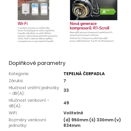
Doplňkové parametry
Kategorie
:
TEPELNÁ ČERPADLA
Záruka
:
7
Hlučnost vnitřní jednotky
33
- dB(A)
:
Hlučnost venkovní -
49
dB(A)
:
WiFi
:
Volitelně
Rozměry venkovní
(d) 950mm (š) 330mm (v)
jednotky
:
834mm