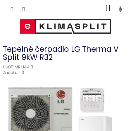
Přejít
NÁKUP
na
obsah
KOŠÍK
Tepelné čerpadlo LG Therma V
Split 9kW R32
HU091MR.U44.3
Značka:
LG