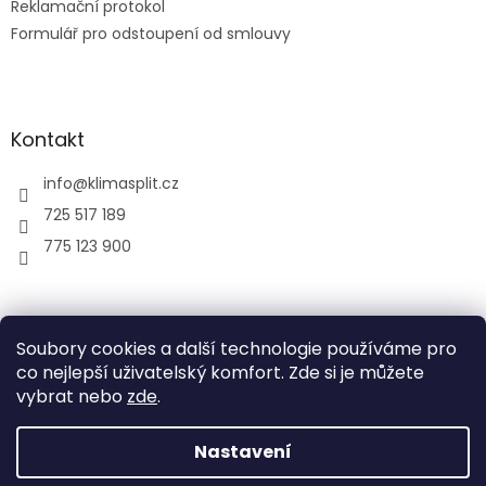
Reklamační protokol
Formulář pro odstoupení od smlouvy
Kontakt
info
@
klimasplit.cz
725 517 189
775 123 900
air-cool
Soubory cookies a další technologie používáme pro
co nejlepší uživatelský komfort. Zde si je můžete
vybrat nebo
zde
.
Vytvořil Shoptet
Nastavení