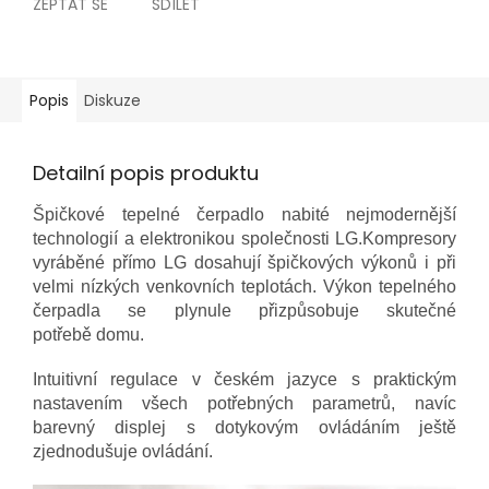
ZEPTAT SE
SDÍLET
Popis
Diskuze
Detailní popis produktu
Špi
č
kové tepelné
č
erpadlo nabité nejmodern
ě
jší
technologií a elektronikou spole
č
nosti LG.
Kompresory
vyráb
ě
né p
ř
ímo LG dosahují špi
č
kových
výkon
ů
i p
ř
i
velmi nízkých venkovních teplotách.
Výkon tepelného
č
erpadla se plynule p
ř
izp
ů
sobuje
skute
č
né
pot
ř
eb
ě
domu.
Intuitivní regulace v
č
eském
jazyce s praktickým
nastavením
všech pot
ř
ebných parametr
ů
,
navíc
barevný displej
s dotykovým ovládáním ješt
ě
zjednodušuje ovládání.