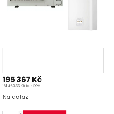
195 367 Kč
161 460,33 Kč bez DPH
Měrná
Na dotaz
cena: