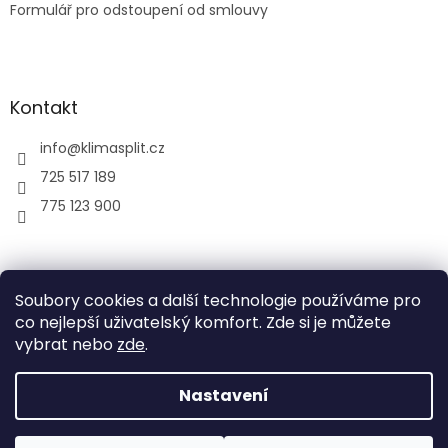
Formulář pro odstoupení od smlouvy
Kontakt
info
@
klimasplit.cz
725 517 189
775 123 900
air-cool
Soubory cookies a další technologie používáme pro
co nejlepší uživatelský komfort. Zde si je můžete
vybrat nebo
zde
.
Vytvořil Shoptet
Nastavení
Copyright 2026
Klimatizace do bytu a firem
. Všechna