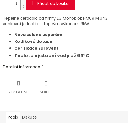
Přidat do košíku
Tepelné čerpadlo od firmy LG Monoblok HM091M.U43
venkovní jednotka s topným výkonem 9kW
Nová zelená úsporám
Kotlíková dotace
Cerifikace Eurovent
Teplota výstupní vody až 65°C
Detailní informace
ZEPTAT SE
SDÍLET
Popis
Diskuze