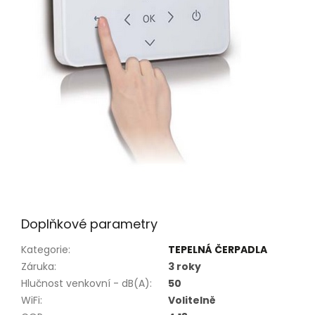
Doplňkové parametry
Kategorie
:
TEPELNÁ ČERPADLA
Záruka
:
3 roky
Hlučnost venkovní - dB(A)
:
50
WiFi
:
Volitelně