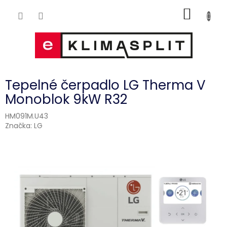
Přejít
NÁKUP
na
obsah
KOŠÍK
Tepelné čerpadlo LG Therma V
Monoblok 9kW R32
HM091M.U43
Značka:
LG