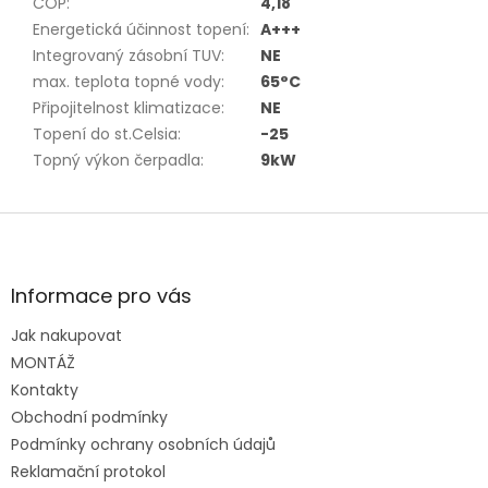
COP
:
4,18
Energetická účinnost topení
:
A+++
Integrovaný zásobní TUV
:
NE
max. teplota topné vody
:
65°C
Připojitelnost klimatizace
:
NE
Topení do st.Celsia
:
-25
Topný výkon čerpadla
:
9kW
Z
á
p
a
Informace pro vás
t
Jak nakupovat
í
MONTÁŽ
Kontakty
Obchodní podmínky
Podmínky ochrany osobních údajů
Reklamační protokol