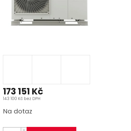
173 151 Kč
143 100 Kč bez DPH
Měrná
Na dotaz
cena: