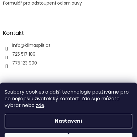
Formulář pro odstoupení od smlouvy
Kontakt
info
@
klimasplit.cz
725 517 189
775 123 900
air-cool
Soubory cookies a další technologie používáme pro
co nejlepší uživatelský komfort. Zde si je můžete
vybrat nebo
zde
.
Vytvořil Shoptet
Nastavení
Copyright 2026
Klimatizace do bytu a firem
. Všechna