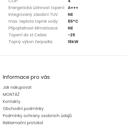
COP
:
4
Energetická účinnost topení
:
A+++
Integrovaný zásobní TUV
:
NE
max. teplota topné vody
:
65°C
Připojitelnost klimatizace
:
NE
Topení do st.Celsia
:
-25
Topný výkon čerpadla
:
16kW
Z
á
p
a
Informace pro vás
t
Jak nakupovat
í
MONTÁŽ
Kontakty
Obchodní podmínky
Podmínky ochrany osobních údajů
Reklamační protokol