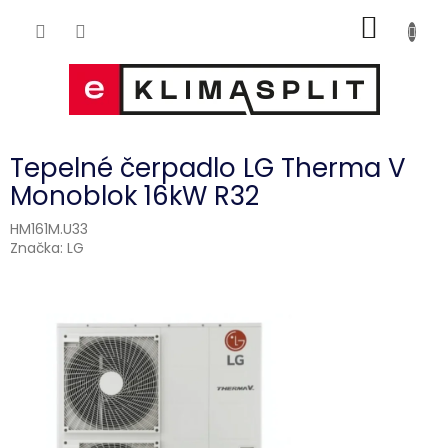
Přejít
NÁKUP
na
obsah
KOŠÍK
Tepelné čerpadlo LG Therma V
Monoblok 16kW R32
HM161M.U33
Značka:
LG