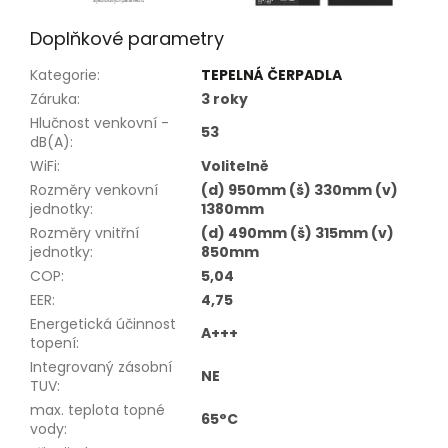
Doplňkové parametry
Kategorie
:
TEPELNÁ ČERPADLA
Záruka
:
3 roky
Hlučnost venkovní -
53
dB(A)
:
WiFi
:
Volitelně
Rozměry venkovní
(d) 950mm (š) 330mm (v)
jednotky
:
1380mm
Rozměry vnitřní
(d) 490mm (š) 315mm (v)
jednotky
:
850mm
COP
:
5,04
EER
:
4,75
Energetická účinnost
A+++
topení
:
Integrovaný zásobní
NE
TUV
:
max. teplota topné
65°C
vody
: