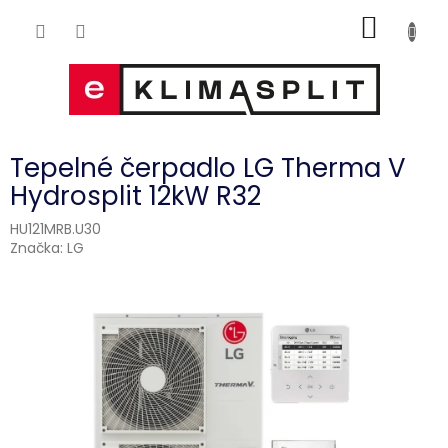
Přejít
NÁKUP
na
obsah
KOŠÍK
Tepelné čerpadlo LG Therma V
Hydrosplit 12kW R32
HU121MRB.U30
Značka:
LG