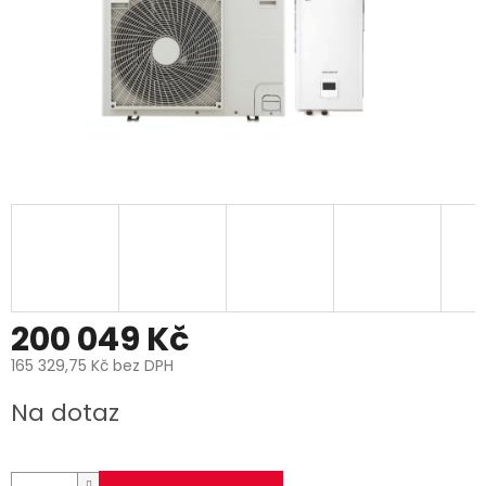
200 049 Kč
165 329,75 Kč bez DPH
Měrná
Na dotaz
cena: