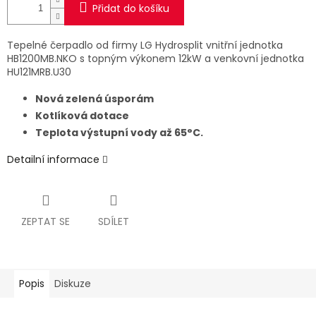
Přidat do košíku
Tepelné čerpadlo od firmy LG Hydrosplit vnitřní jednotka
HB1200MB.NKO s topným výkonem 12kW a venkovní jednotka
HU121MRB.U30
Nová zelená úsporám
Kotlíková dotace
Teplota výstupní vody až 65°C.
Detailní informace
ZEPTAT SE
SDÍLET
Popis
Diskuze