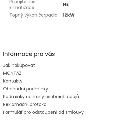
Připojitelnost
NE
klimatizace
:
Topný výkon čerpadla
:
12kW
Z
á
p
a
Informace pro vás
t
Jak nakupovat
í
MONTÁŽ
Kontakty
Obchodní podmínky
Podmínky ochrany osobních údajů
Reklamační protokol
Formulář pro odstoupení od smlouvy