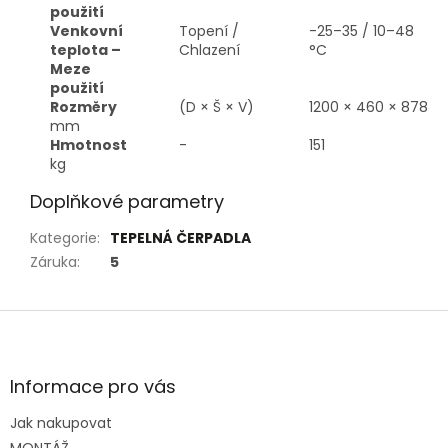
použití
Venkovní
Topení /
-25–35 / 10–48
teplota –
Chlazení
°C
Meze
použití
Rozměry
(D × Š × V)
1200 × 460 × 878
mm
Hmotnost
-
151
kg
Doplňkové parametry
Kategorie
:
TEPELNÁ ČERPADLA
Záruka
:
5
Z
á
p
a
Informace pro vás
t
Jak nakupovat
í