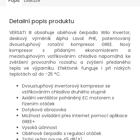
Popis
Diskuze
Detailní popis produktu
VERSATI III obsahuje oběhové čerpadlo Wilo Invertor,
deskový výměník Alpha Laval PHE, patentovaný
dvoustupňový rotační kompresor GREE. Nový
kompresor s přidaným ekonomizérem a
mezistupňovým vstřikováním chladiva napomáhá ke
zvětšení provozního rozsahu a zvýšení předaného
tepla ve výparníku. Efektivně funguje i při nízkých
teplotách až do -25 °C.
Dvoustupňový invertorový kompresor se
vstřikováním chladiva druhého stupně
Axiální ventilátor poháněný EC motorem s
řízením otáček
Dotyková obrazovka
Možnost ovládání přes internet pomocí aplikace
GREE+
Vysoká účinnost
Oběhové čerpadlo s regulací otáček
Tichý režim pouze 45 dB(A)