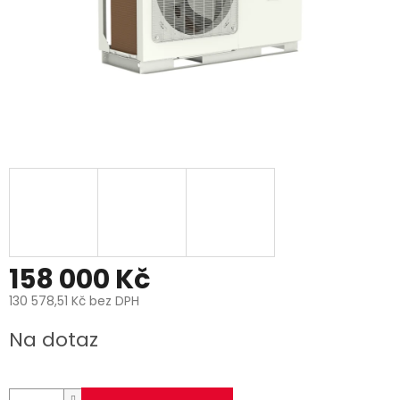
158 000 Kč
130 578,51 Kč bez DPH
Měrná
Na dotaz
cena: