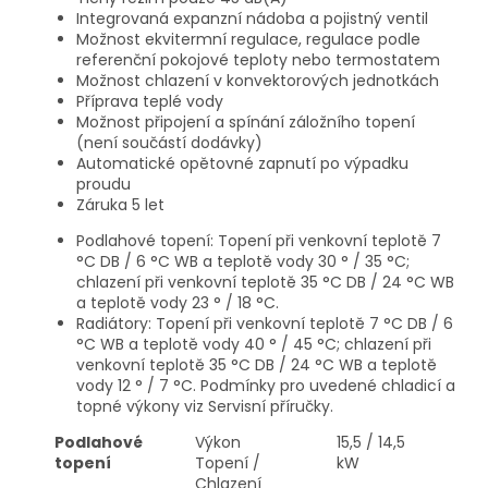
Integrovaná expanzní nádoba a pojistný ventil
Možnost ekvitermní regulace, regulace podle
referenční pokojové teploty nebo termostatem
Možnost chlazení v konvektorových jednotkách
Příprava teplé vody
Možnost připojení a spínání záložního topení
(není součástí dodávky)
Automatické opětovné zapnutí po výpadku
proudu
Záruka 5 let
Podlahové topení: Topení při venkovní teplotě 7
°C DB / 6 °C WB a teplotě vody 30 ° / 35 °C;
chlazení při venkovní teplotě 35 °C DB / 24 °C WB
a teplotě vody 23 ° / 18 °C.
Radiátory: Topení při venkovní teplotě 7 °C DB / 6
°C WB a teplotě vody 40 ° / 45 °C; chlazení při
venkovní teplotě 35 °C DB / 24 °C WB a teplotě
vody 12 ° / 7 °C. Podmínky pro uvedené chladicí a
topné výkony viz Servisní příručky.
Podlahové
Výkon
15,5 / 14,5
topení
Topení /
kW
Chlazení