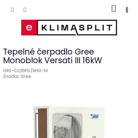
Přejít
NÁKUP
na
obsah
KOŠÍK
Tepelné čerpadlo Gree
Monoblok Versati III 16kW
GRS-CQ16PD/NHG-M
Značka:
Gree