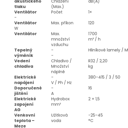
akustického
Chlazení
dB(A)
tlaku
(Max.)
Ventilátor
Počet
1×
-
Ventilátor
Max. příkon
120
W
Ventilátor
Max.
1700
množství
m³ / h
vzduchu
Tepelný
-
Hliníkové lamely / 
výměník
-
Vedení
Chladivo /
R32 / 2,20
chladiva
Množství
kg
náplně
Elektrické
-
380–415 / 3 / 50
napájení
V / Ph / Hz
Doporučené
-
16
jištění
A
Elektrické
Hydrobox
2 × 1,5
zapojení
mm²
AG
Venkovní
Užitková
-25–45
teplota –
voda
°C
Meze