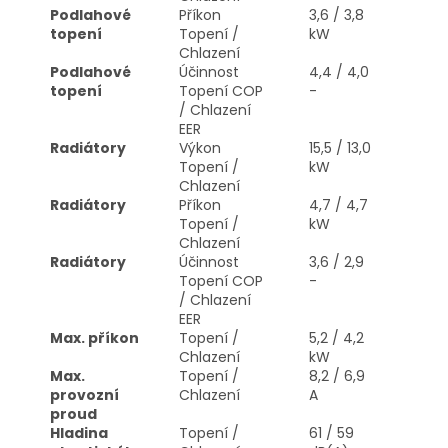
Podlahové
Příkon
3,6 / 3,8
topení
Topení /
kW
Chlazení
Podlahové
Účinnost
4,4 / 4,0
topení
Topení COP
-
/ Chlazení
EER
Radiátory
Výkon
15,5 / 13,0
Topení /
kW
Chlazení
Radiátory
Příkon
4,7 / 4,7
Topení /
kW
Chlazení
Radiátory
Účinnost
3,6 / 2,9
Topení COP
-
/ Chlazení
EER
Max. příkon
Topení /
5,2 / 4,2
Chlazení
kW
Max.
Topení /
8,2 / 6,9
provozní
Chlazení
A
proud
Hladina
Topení /
61 / 59