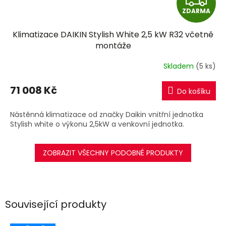
ZDARMA
D
Klimatizace DAIKIN Stylish White 2,5 kW R32 včetně
A
montáže
R
Skladem
(5 ks)
M
71 008 Kč
Do košíku
A
Nástěnná klimatizace od značky Daikin vnitřní jednotka
Stylish white o výkonu 2,5kW a venkovní jednotka.
ZOBRAZIT VŠECHNY PODOBNÉ PRODUKTY
Související produkty