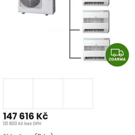
Z
ZDARMA
D
A
R
M
A
147 616 Kč
131 800 Kč
bez DPH
Měrná