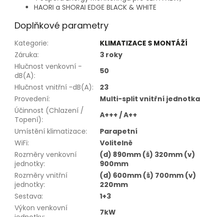
HAORI a SHORAI EDGE BLACK & WHITE
Doplňkové parametry
Kategorie
:
KLIMATIZACE S MONTÁŽÍ
Záruka
:
3 roky
Hlučnost venkovní -
50
dB(A)
:
Hlučnost vnitřní -dB(A)
:
23
Provedení
:
Multi-split vnitřní jednotka
Účinnost (Chlazení /
A+++ / A++
Topení)
:
Umístění klimatizace
:
Parapetní
WiFi
:
Volitelně
Rozměry venkovní
(d) 890mm (š) 320mm (v)
jednotky
:
900mm
Rozměry vnitřní
(d) 600mm (š) 700mm (v)
jednotky
:
220mm
Sestava
:
1+3
Výkon venkovní
7kW