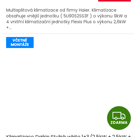
A
Multisplitová klimatizace od firmy Haier. Klimatizace
obsahuje vnější jednotku ( 5U90S2SS3F ) o výkonu 9kW a
4 vnitřní klimatizační jednotky Flexis Plus o výkonu 2,6kW
+...
Z
ZDARMA
D
Klimatizace Daikin Stylish white 1+3 (2,5kW + 2,5kW +