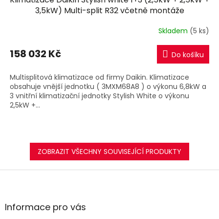
A
3,5kW) Multi-split R32 včetně montáže
R
Skladem
(5 ks)
M
158 032 Kč
Do košíku
A
Multisplitová klimatizace od firmy Daikin. Klimatizace
obsahuje vnější jednotku ( 3MXM68A8 ) o výkonu 6,8kW a
3 vnitřní klimatizační jednotky Stylish White o výkonu
2,5kW +...
ZOBRAZIT VŠECHNY SOUVISEJÍCÍ PRODUKTY
Z
á
p
a
Informace pro vás
t