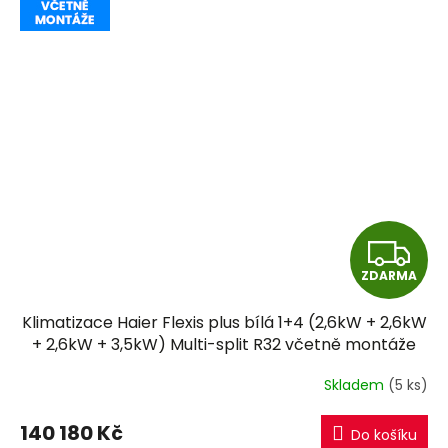
Z
ZDARMA
D
Klimatizace Haier Flexis plus bílá 1+4 (2,6kW + 2,6kW
A
+ 2,6kW + 3,5kW) Multi-split R32 včetně montáže
R
Skladem
(5 ks)
M
140 180 Kč
Do košíku