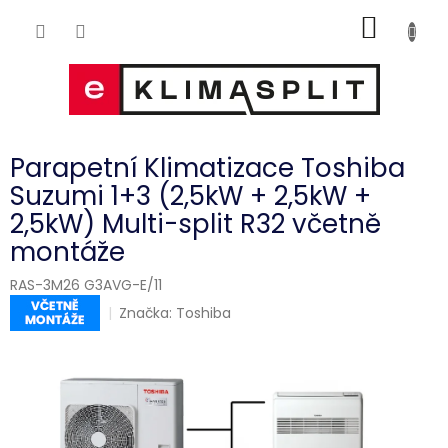
Přejít
NÁKUP
na
obsah
KOŠÍK
Parapetní Klimatizace Toshiba
Suzumi 1+3 (2,5kW + 2,5kW +
2,5kW) Multi-split R32 včetně
montáže
RAS-3M26 G3AVG-E/11
Značka:
Toshiba