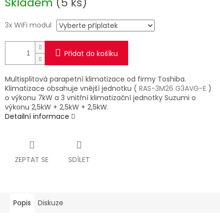
Skladem
(5 ks)
cena:
3x WiFi modul
Přidat do košíku
Multisplitová parapetní klimatizace od firmy Toshiba.
Klimatizace obsahuje vnější jednotku (
RAS-3M26 G3AVG-E
)
o výkonu 7kW a 3 vnitřní klimatizační jednotky Suzumi o
výkonu 2,5kW + 2,5kW + 2,5kW.
Detailní informace
ZEPTAT SE
SDÍLET
Popis
Diskuze