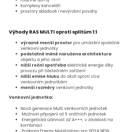
rodinné domy
komplexy kanceláří
prostory skladové i nevýrobní povahy
Výhody RAS MULTI oproti splitům 1:1
výrazně menší prostor
pro umístění společné
venkovní jednotky
podstatně méně narušena architektura
objektu a jeho okolí
nižší roční spotřeba
elektrické energie díky
provozu při částečném zatížení
nižší emise hluku
do okolí oproti více
venkovním jednotkám
menší rozměry
venkovní jednotky
Venkovní jednotka:
Nová generace Multi venkovních jednotek
Možnost připojení až 5 vnitřních jednotek
Energetická účinnost až A+++, v závislosti na
kombinaci
Podpora Energy Monitoringu pro SEIYA NEW,