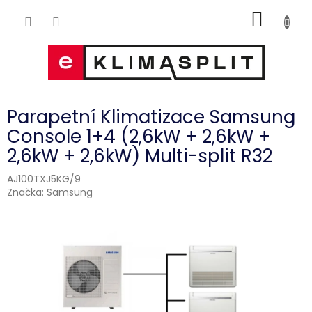
Přejít
NÁKUP
na
obsah
KOŠÍK
Parapetní Klimatizace Samsung
Console 1+4 (2,6kW + 2,6kW +
2,6kW + 2,6kW) Multi-split R32
AJ100TXJ5KG/9
Značka:
Samsung