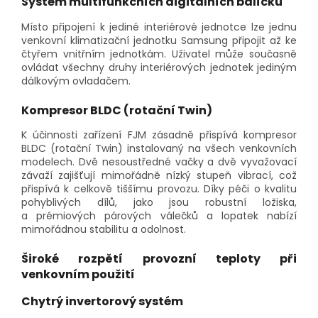
Systém multifunkčních digitálních balíčků
Místo připojení k jediné interiérové jednotce lze jednu
venkovní klimatizační jednotku Samsung připojit až ke
čtyřem vnitřním jednotkám. Uživatel může současně
ovládat všechny druhy interiérových jednotek jediným
dálkovým ovladačem.
Kompresor BLDC (rotační Twin)
K účinnosti zařízení FJM zásadně přispívá kompresor
BLDC (rotační Twin) instalovaný na všech venkovních
modelech. Dvě nesoustředné vačky a dvě vyvažovací
závaží zajišťují mimořádně nízký stupeň vibrací, což
přispívá k celkově tiššímu provozu. Díky péči o kvalitu
pohyblivých dílů, jako jsou robustní ložiska,
a prémiových párových válečků a lopatek nabízí
mimořádnou stabilitu a odolnost.
Široké rozpětí provozní teploty při
venkovním použití
Chytrý invertorový systém