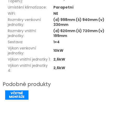
Topení)
:
Umístění klimatizace
:
Parapetní
WiFi
:
NE
Rozměry venkovní
(d) 998mm (š) 940mm (v)
jednotky
:
330mm
Rozměry vnitřní
(d) 620mm (š) 720mm (v)
jednotky
:
199mm
Sestava
:
1+4
Výkon venkovní
10kW
jednotky
:
Výkon vnitřní jednotky 1
:
2,6kW
Výkon vnitřní jednotky
2,6kW
4
: