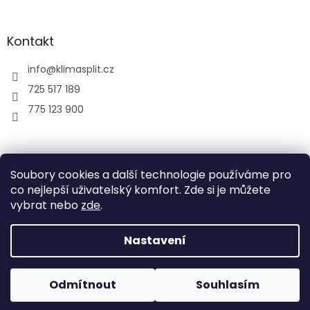
Kontakt
info
@
klimasplit.cz
725 517 189
775 123 900
air-cool
Soubory cookies a další technologie používáme pro
co nejlepší uživatelský komfort. Zde si je můžete
vybrat nebo
zde
.
Vytvořil Shoptet
Nastavení
Copyright 2026
Klimatizace do bytu a firem
. Všechna
Odmítnout
Souhlasím
práva vyhrazena.