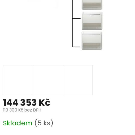
144 353 Kč
119 300 Kč bez DPH
Měrná
Skladem
(5 ks)
cena: