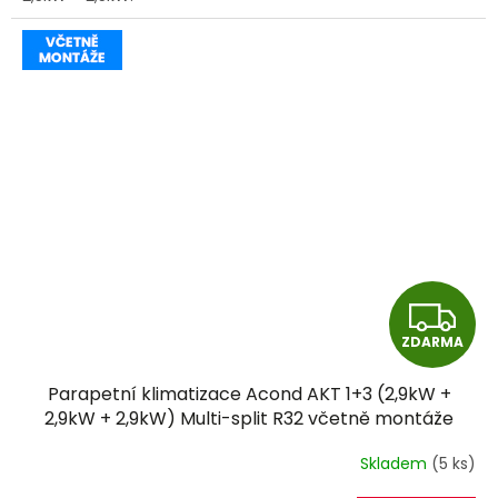
Z
ZDARMA
D
Parapetní klimatizace Acond AKT 1+3 (2,9kW +
A
2,9kW + 2,9kW) Multi-split R32 včetně montáže
R
Skladem
(5 ks)