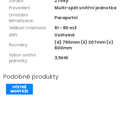
Záruka
:
2 roky
Provedení
:
Multi-split vnitřní jednotka
Umístění
Parapetní
klimatizace
:
Velikost místnosti
:
61 - 90 m3
WiFi
:
Volitelně
(d) 750mm (š) 207mm (v)
Rozměry
:
600mm
Výkon vnitřní
3,5kW
jednotky
: