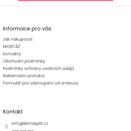
Z
á
p
a
Informace pro vás
t
Jak nakupovat
í
MONTÁŽ
Kontakty
Obchodní podmínky
Podmínky ochrany osobních údajů
Reklamační protokol
Formulář pro odstoupení od smlouvy
Kontakt
info
@
klimasplit.cz