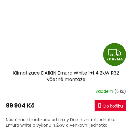
Z
ZDARMA
D
Klimatizace DAIKIN Emura White 1+1 4,2kW R32
A
včetně montáže
R
Skladem
(5 ks)
M
99 904 Kč
Do košíku
A
Nástěnná klimatizace od firmy Daikin vnitřní jednotka
Emura white o výkonu 4,2kW a venkovní jednotka.