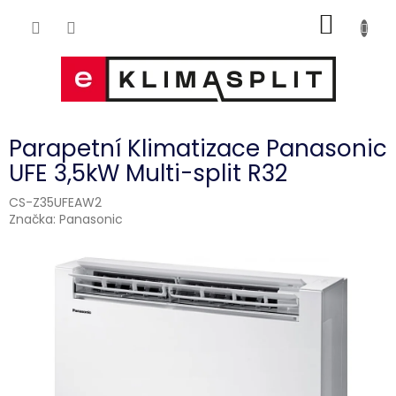
Přejít
NÁKUP
na
obsah
KOŠÍK
Parapetní Klimatizace Panasonic
UFE 3,5kW Multi-split R32
CS-Z35UFEAW2
Značka:
Panasonic