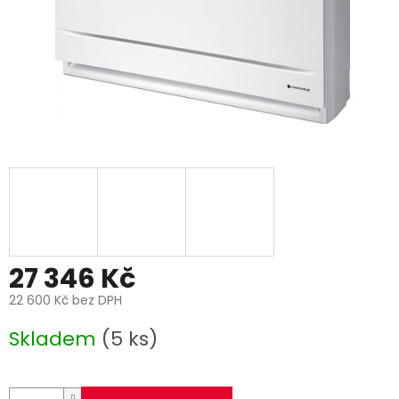
27 346 Kč
22 600 Kč bez DPH
Měrná
Skladem
(5 ks)
cena: