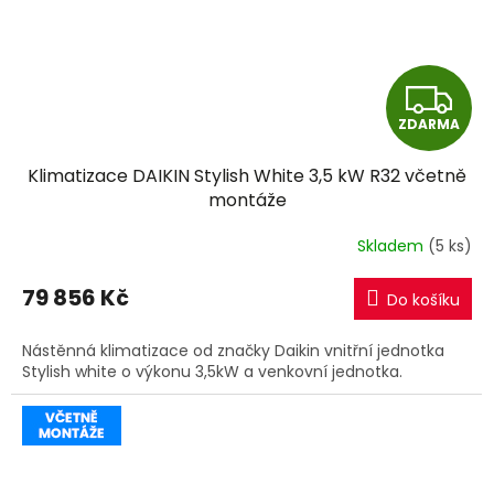
Z
ZDARMA
D
Klimatizace DAIKIN Stylish White 3,5 kW R32 včetně
A
montáže
R
Skladem
(5 ks)
M
79 856 Kč
Do košíku
A
Nástěnná klimatizace od značky Daikin vnitřní jednotka
Stylish white o výkonu 3,5kW a venkovní jednotka.