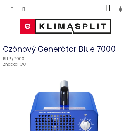
Přejít
NÁKUP
na
obsah
KOŠÍK
Ozónový Generátor Blue 7000
BLUE/7000
Značka:
OG