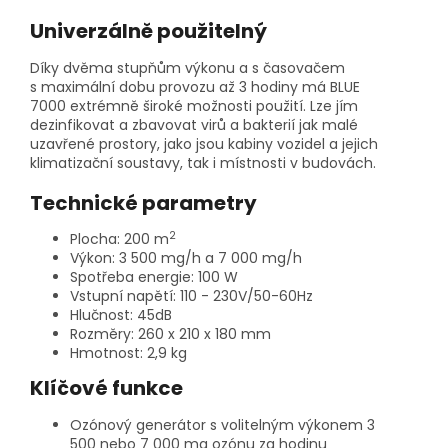
Univerzálně použitelný
Díky dvěma stupňům výkonu a s časovačem
s maximální dobu provozu až 3 hodiny má BLUE
7000 extrémně široké možnosti použití. Lze jím
dezinfikovat a zbavovat virů a bakterií jak malé
uzavřené prostory, jako jsou kabiny vozidel a jejich
klimatizační soustavy, tak i místnosti v budovách.
Technické parametry
2
Plocha: 200 m
Výkon: 3 500 mg/h a 7 000 mg/h
Spotřeba energie: 100 W
Vstupní napětí: 110 - 230V/50-60Hz
Hlučnost: 45dB
Rozměry: 260 x 210 x 180 mm
Hmotnost: 2,9 kg
Klíčové funkce
Ozónový generátor s volitelným výkonem 3
500 nebo 7 000 mg ozónu za hodinu