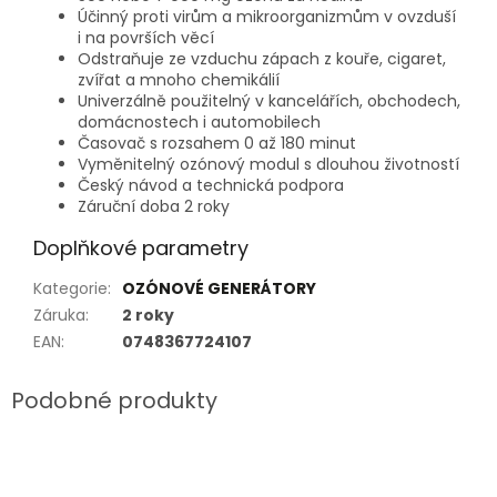
Účinný proti virům a mikroorganizmům v ovzduší
i na površích věcí
Odstraňuje ze vzduchu zápach z kouře, cigaret,
zvířat a mnoho chemikálií
Univerzálně použitelný v kancelářích, obchodech,
domácnostech i automobilech
Časovač s rozsahem 0 až 180 minut
Vyměnitelný ozónový modul s dlouhou životností
Český návod a technická podpora
Záruční doba 2 roky
Doplňkové parametry
Kategorie
:
OZÓNOVÉ GENERÁTORY
Záruka
:
2 roky
EAN
:
0748367724107