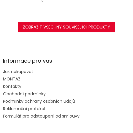
ZOBRAZIT VŠECHNY SOUVISEJÍCÍ PRODUKTY
Z
á
p
a
Informace pro vás
t
Jak nakupovat
í
MONTÁŽ
Kontakty
Obchodní podmínky
Podmínky ochrany osobních údajů
Reklamační protokol
Formulář pro odstoupení od smlouvy