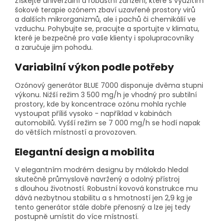
Získejte univerzální a robustní zařízení, které s využitím
šokové terapie ozónem zbaví uzavřené prostory virů
a dalších mikrorganizmů, ale i pachů či chemikálií ve
vzduchu. Pohybujte se, pracujte a sportujte v klimatu,
které je bezpečné pro vaše klienty i spolupracovníky
a zaručuje jim pohodu.
Variabilní výkon podle potřeby
Ozónový generátor BLUE 7000 disponuje dvěma stupni
výkonu. Nižší režim 3 500 mg/h je vhodný pro subtilní
prostory, kde by koncentrace ozónu mohla rychle
vystoupat příliš vysoko - například v kabinách
automobilů. Vyšší režim se 7 000 mg/h se hodí napak
do větších místností a provozoven.
Elegantní design a mobilita
V elegantním modrém designu by málokdo hledal
skutečně průmyslově navržený a odolný přístroj
s dlouhou životností. Robustní kovová konstrukce mu
dává nezbytnou stabilitu a s hmotností jen 2,9 kg je
tento generátor stále dobře přenosný a lze jej tedy
postupně umístit do více místností.