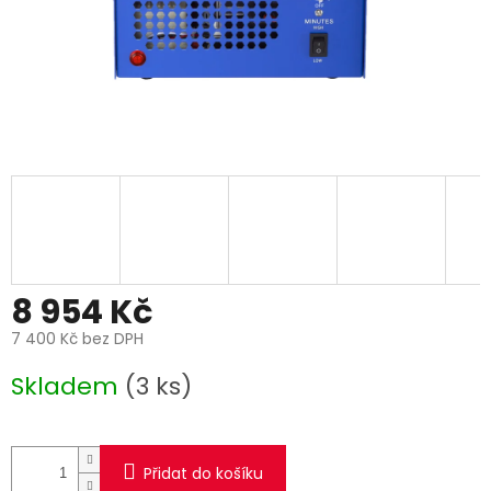
8 954 Kč
7 400 Kč bez DPH
Měrná
Skladem
(3 ks)
cena:
Přidat do košíku