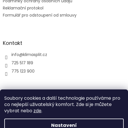
Podmínky ochrany osobních údajů
Reklamační protokol
Formulář pro odstoupení od smlouvy
Kontakt
info
@
klimasplit.cz
725 517 189
775 123 900
air-cool
Soubory cookies a další technologie používáme pro
co nejlepší uživatelský komfort. Zde si je můžete
vybrat nebo
zde
.
Vytvořil Shoptet
Nastavení