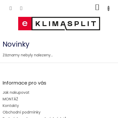
Přejít
NÁKUP
na
obsah
KOŠÍK
Novinky
Záznamy nebyly nalezeny...
Z
á
p
a
Informace pro vás
t
Jak nakupovat
í
MONTÁŽ
Kontakty
Obchodní podmínky