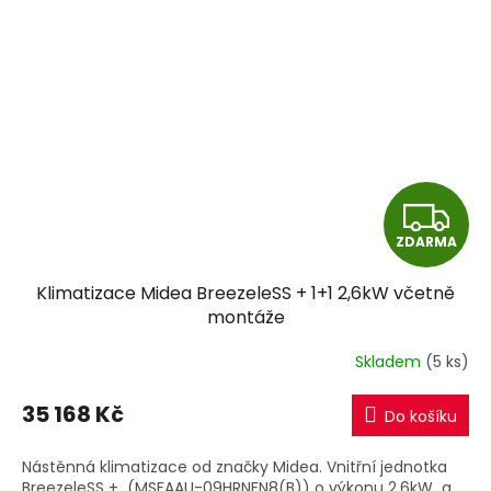
Z
ZDARMA
D
Klimatizace Midea BreezeleSS + 1+1 2,6kW včetně
A
montáže
R
Skladem
(5 ks)
M
35 168 Kč
Do košíku
A
Nástěnná klimatizace od značky Midea. Vnitřní jednotka
BreezeleSS + (MSFAAU-09HRNFN8(B)) o výkonu 2,6kW a