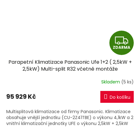
Z
ZDARMA
D
Parapetní Klimatizace Panasonic Ufe 1+2 ( 2,5kW +
A
2,5kW) Multi-split R32 včetně montáže
R
Skladem
(5 ks)
M
95 929 Kč
Do košíku
A
Multisplitová klimatizace od firmy Panasonic. Klimatizace
obsahuje vnější jednotku (CU-2Z41TBE) o výkonu 4,1kW a 2
vnitřní klimatizační jednotky UFE o výkonu 2,5kW + 2,5kW