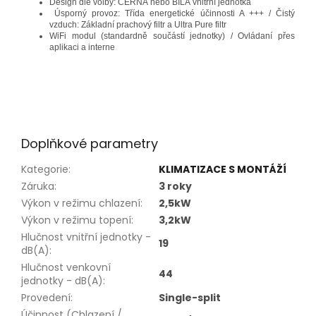
Design dle volby: ČERNÁ nebo BÍLÁ vnitřní jednotka
Úsporný provoz: Třída energetické účinnosti A +++ / Čistý
vzduch: Základní prachový filtr a Ultra Pure filtr
WiFi modul (standardně součástí jednotky) / Ovládaní přes
aplikaci a interne
Doplňkové parametry
Kategorie
:
KLIMATIZACE S MONTÁŽÍ
Záruka
:
3 roky
Výkon v režimu chlazení
:
2,5kW
Výkon v režimu topení
:
3,2kW
Hlučnost vnitřní jednotky -
19
dB(A)
:
Hlučnost venkovní
44
jednotky - dB(A)
:
Provedení
:
Single-split
Účinnost (Chlazení /