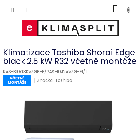
Přejít
NÁKUP
na
obsah
KOŠÍK
Klimatizace Toshiba Shorai Edge
black 2,5 kW R32 včetně montáže
RAS-B10G3KVSGB-E/RAS-10J2AVSG-E1/1
Značka:
Toshiba