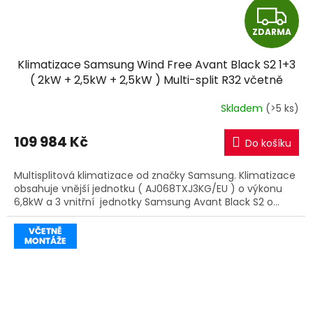
Z
ZDARMA
D
Klimatizace Samsung Wind Free Avant Black S2 1+3
A
( 2kW + 2,5kW + 2,5kW ) Multi-split R32 včetně
montáže
R
Skladem
(>5 ks)
M
109 984 Kč
Do košíku
A
Multisplitová klimatizace od značky Samsung. Klimatizace
obsahuje vnější jednotku ( AJ068TXJ3KG/EU ) o výkonu
6,8kW a 3 vnitřní jednotky Samsung Avant Black S2 o...