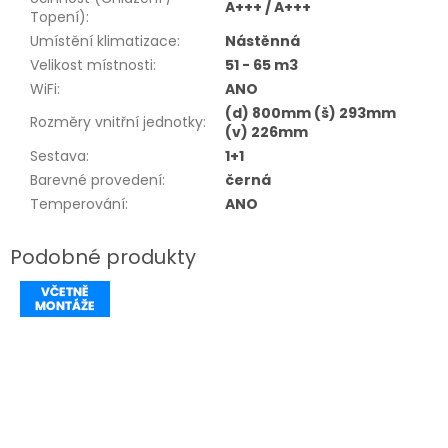
A+++ / A+++
Topení)
:
Umístění klimatizace
:
Nástěnná
Velikost místnosti
:
51 - 65 m3
WiFi
:
ANO
(d) 800mm (š) 293mm
Rozměry vnitřní jednotky
:
(v) 226mm
Sestava
:
1+1
Barevné provedení
:
černá
Temperování
:
ANO