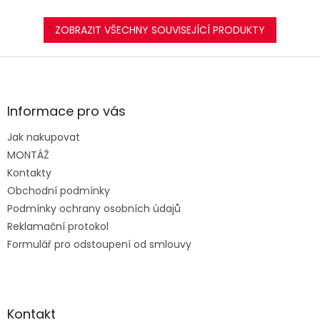
ZOBRAZIT VŠECHNY SOUVISEJÍCÍ PRODUKTY
Z
á
p
a
Informace pro vás
t
Jak nakupovat
í
MONTÁŽ
Kontakty
Obchodní podmínky
Podmínky ochrany osobních údajů
Reklamační protokol
Formulář pro odstoupení od smlouvy
Kontakt