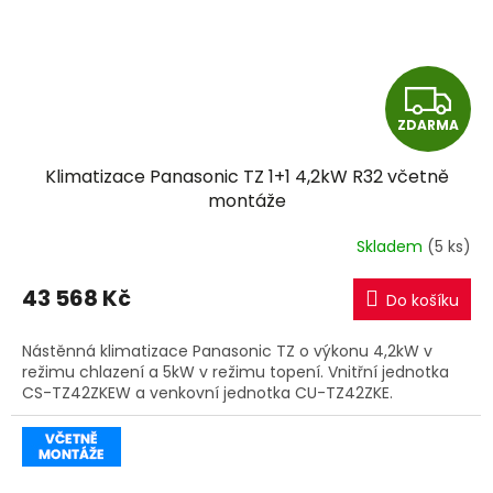
Z
ZDARMA
D
Klimatizace Panasonic TZ 1+1 4,2kW R32 včetně
A
montáže
R
Skladem
(5 ks)
M
43 568 Kč
Do košíku
A
Nástěnná klimatizace Panasonic TZ o výkonu 4,2kW v
režimu chlazení a 5kW v režimu topení. Vnitřní jednotka
CS-TZ42ZKEW a venkovní jednotka CU-TZ42ZKE.