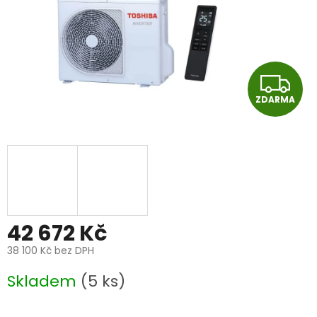
Z
ZDARMA
D
A
R
M
A
42 672 Kč
38 100 Kč bez DPH
Měrná
Skladem
(5 ks)
cena: