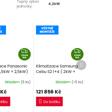
Topný výkon
4,2kW
jednotky
:
Z
Z
ZDAR
D
ZDAR
D
MA
MA
Další
A
A
zace Panasonic
Klimatizace Samsung
produkt
R
R
2,5kW + 2,5kW)
Cebu S2 1+4 ( 2kW +
M
M
lit R32 včetně
2kW + 2,5kW + 2,5kW )
A
A
Skladem
(5 ks)
Skladem
(>5 ks)
e
Multisplit R32 včetně
montáže
 Kč
121 856 Kč
ošíku
Do košíku