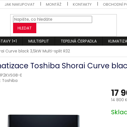
JAK NAKUPOVAT
MONTÁŽ
KONTAKTY
OBCHODNÍ P
HLEDAT
STAVY 1+1
MULTISPLIT
TEPELNÁ ČERPADLA
KLIMATIZ
ai Curve black 3,5kW Multi-split R32
matizace Toshiba Shorai Curve black
3P2KVSGB-E
:
Toshiba
17 
14 800 
Měrná
Skl
cena: