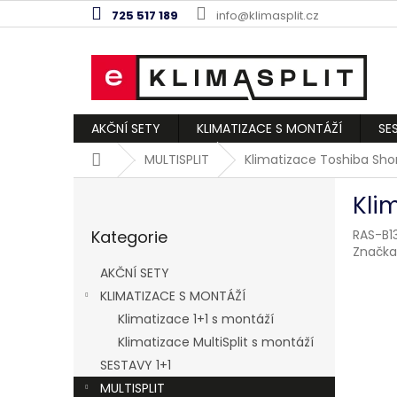
Přejít
725 517 189
info@klimasplit.cz
na
obsah
AKČNÍ SETY
KLIMATIZACE S MONTÁŽÍ
SE
Domů
MULTISPLIT
Klimatizace Toshiba Shor
P
Kli
o
Přeskočit
s
Kategorie
RAS-B1
kategorie
t
Značka
r
AKČNÍ SETY
a
KLIMATIZACE S MONTÁŽÍ
n
Klimatizace 1+1 s montáží
n
í
Klimatizace MultiSplit s montáží
p
SESTAVY 1+1
a
MULTISPLIT