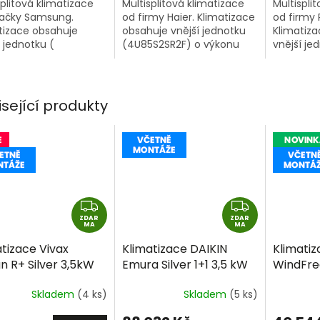
splitová klimatizace
Multisplitová klimatizace
Multispli
ačky Samsung.
od firmy Haier. Klimatizace
od firmy 
tizace obsahuje
obsahuje vnější jednotku
Klimatiz
í jednotku (
(4U85S2SR2F) o výkonu
vnější je
TXJ4KG/EU ) o
8,5kW a 4 vnitřní
2Z41TBE) 
u 8kW a 4 vnitřní
klimatizační jednotky
2 vnitřní 
tky Samsung Avant
Parapetní AF25S2SD1FA o
jednotky
S2 o...
výkonu 2,5kW...
2,5kW + 2
isející produkty
Z
Z
ZDAR
D
ZDAR
D
MA
MA
A
A
tizace Vivax
Klimatizace DAIKIN
Klimati
R
R
n R+ Silver 3,5kW
Emura Silver 1+1 3,5 kW
WindFre
M
M
včetně montáže
R32 včetně montáže
2,5kW v
A
A
Skladem
(4 ks)
Skladem
(5 ks)
ek zdarma