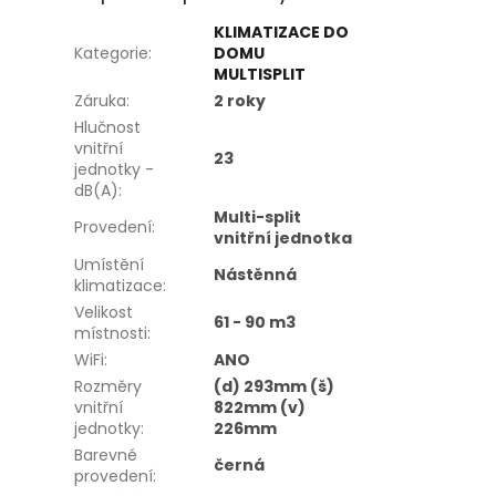
KLIMATIZACE DO
Kategorie
:
DOMU
MULTISPLIT
Záruka
:
2 roky
Hlučnost
vnitřní
23
jednotky -
dB(A)
:
Multi-split
Provedení
:
vnitřní jednotka
Umístění
Nástěnná
klimatizace
:
Velikost
61 - 90 m3
místnosti
:
WiFi
:
ANO
Rozměry
(d) 293mm (š)
vnitřní
822mm (v)
jednotky
:
226mm
Barevné
černá
provedení
: