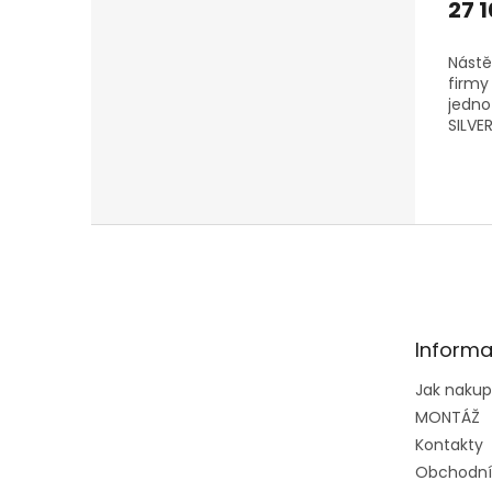
27 
Nástě
firmy 
jedno
SILVE
venko
ZAKOU
SINGL
JEDNU.
Z
á
p
a
t
Informa
í
Jak naku
MONTÁŽ
Kontakty
Obchodní