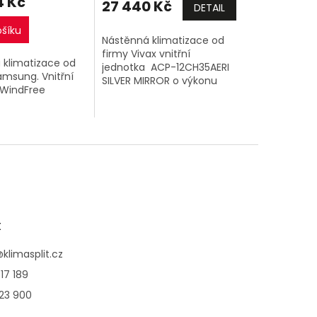
4 Kč
27 440 Kč
DETAIL
ošíku
Nástěnná klimatizace od
firmy Vivax vnitřní
 klimatizace od
jednotka ACP-12CH35AERI
amsung. Vnitřní
SILVER MIRROR o výkonu
 WindFree
3,5kW a venkovní jednotka.
PŘI ZAKOUPENÍ 2 A VÍCE
9C1AWNEU) o
VIVAX SINGLESPLIT SESTAV
,5kW a venkovní
1+1...
9C1AWXEU).
t
@
klimasplit.cz
17 189
123 900