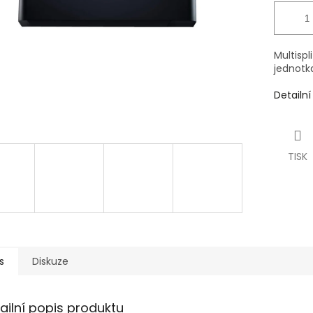
Multispl
jednotk
Detailn
TISK
s
Diskuze
ailní popis produktu