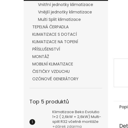
n
Vnitřní jednotky klimatizace
e
Vnější jednotky klimatizace
l
Multi Split klimatizace
TEPELNÁ ČERPADLA
KLIMATIZACE S DOTACÍ
KLIMATIZACE NA TOPENÍ
PŘÍSLUŠENSTVÍ
MONTÁŽ
MOBILNÍ KLIMATIZACE
ČISTIČKY VZDUCHU
OZÓNOVÉ GENERÁTORY
Top 5 produktů
Popi
Klimatizace Beko Evolutio
1+2 ( 2,6kW + 2,6kW) Multi-
split R32 včetně montáže
Det
+dárek zdarma