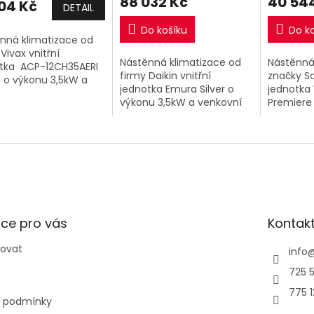
88 032 Kč
40 54
104 Kč
DETAIL
Do košíku
Do k
nná klimatizace od
Vivax vnitřní
Nástěnná klimatizace od
Nástěnná
tka ACP-12CH35AERI
firmy Daikin vnitřní
značky S
R o výkonu 3,5kW a
jednotka Emura Silver o
jednotka
vní jednotka. PŘI
výkonu 3,5kW a venkovní
Premiere
PENÍ 2 A VÍCE VIVAX
jednotka.
(AR70H0
ESPLIT SESTAV 1+1 NA
výkonu 2
..
jednotka
(AR70H0
ce pro vás
Kontak
povat
info
725 5
775 
 podmínky