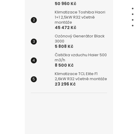
50 960 Kč
Klimatizace Toshiba Haori
1+1 2,5kW R32 včetně
montáže
45 472 Kč
Ozónový Generátor Black
3000
5 808 Kč
Čistička vzduchu Haier 500
m3/h
8 500 Kč
Klimatizace TCL Elite F1
2,6kW R32 včetně montáže
23 296 Kč