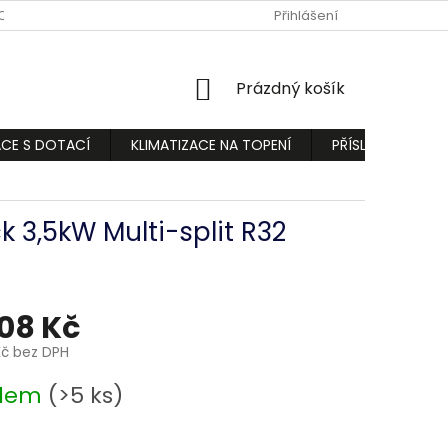
ODMÍNKY
PODMÍNKY OCHRANY OSOBNÍCH ÚDAJŮ
Přihlášení
REKLAMA
NÁKUPNÍ
Prázdný košík
KOŠÍK
ACE S DOTACÍ
KLIMATIZACE NA TOPENÍ
PŘÍSLUŠENSTVÍ
 3,5kW Multi-split R32
908 Kč
Kč bez DPH
adem
(>5 ks)