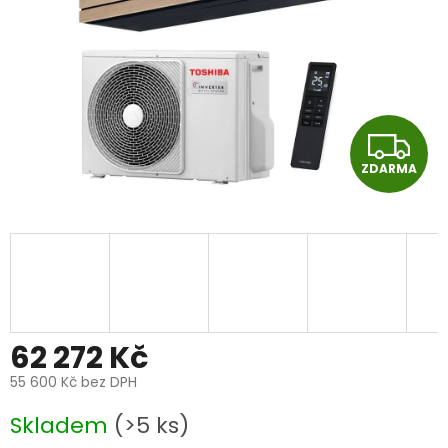
Z
ZDARMA
D
A
R
M
A
62 272 Kč
55 600 Kč bez DPH
Měrná
Skladem
(>5 ks)
cena: