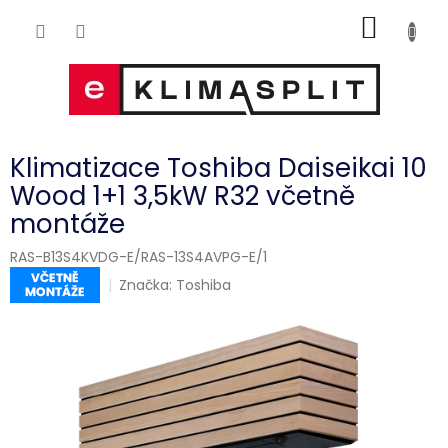
Přejít
NÁKUP
na
obsah
KOŠÍK
Klimatizace Toshiba Daiseikai 10
Wood 1+1 3,5kW R32 včetně
montáže
RAS-B13S4KVDG-E/RAS-13S4AVPG-E/1
Značka:
Toshiba