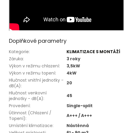
Doplňkové parametry
Kategorie
:
KLIMATIZACE S MONTÁŽÍ
Záruka
:
3 roky
Výkon v režimu chlazení
:
3,5kW
Výkon v režimu topení
:
4kW
Hlučnost vnitřní jednotky -
20
dB(A)
:
Hlučnost venkovní
45
jednotky - dB(A)
:
Provedení
:
Single-split
Účinnost (Chlazení /
A+++ / A+++
Topení)
:
Umístění klimatizace
:
Nástěnná
Velikost místnosti
:
61 - 90 m3