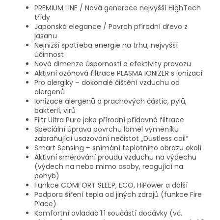
PREMIUM LINE / Nová generace nejvyšší HighTech
třídy
Japonská elegance / Povrch přírodní dřevo z
jasanu
Nejnižší spotřeba energie na trhu, nejvyšší
účinnost
Nová dimenze úspornosti a efektivity provozu
Aktivní ozónová filtrace PLASMA IONIZER s ionizací
Pro alergiky – dokonalé čištění vzduchu od
alergenů
Ionizace alergenů a prachových částic, pylů,
bakterií, virů
Filtr Ultra Pure jako přírodní přídavná filtrace
Speciální úprava povrchu lamel výměníku
zabraňující usazování nečistot „Dustless coil“
Smart Sensing – snímání teplotního obrazu okolí
Aktivní směrování proudu vzduchu na výdechu
(výdech na nebo mimo osoby, reagující na
pohyb)
Funkce COMFORT SLEEP, ECO, HiPower a další
Podpora šíření tepla od jiných zdrojů (funkce Fire
Place)
Komfortní ovladač 1:1 součástí dodávky (vč.