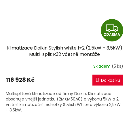
Z
ZDARMA
D
Klimatizace Daikin Stylish white 1+2 (2,5kW + 3,5kW)
A
Multi-split R32 včetně montáže
R
Skladem
(5 ks)
M
116 928 Kč
Do košíku
A
Multisplitová klimatizace od firmy Daikin. Klimatizace
obsahuje vnější jednotku (2MXM50A8) o výkonu 5kW a 2
vnitřní klimatizační jednotky Stylish White o výkonu 2,5kW
+ 3,5kW.