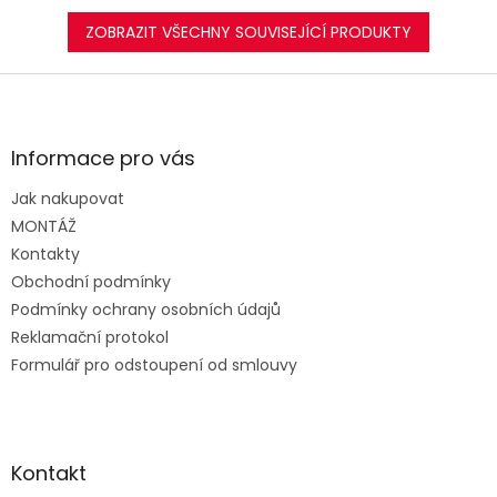
ZOBRAZIT VŠECHNY SOUVISEJÍCÍ PRODUKTY
Z
á
p
a
Informace pro vás
t
Jak nakupovat
í
MONTÁŽ
Kontakty
Obchodní podmínky
Podmínky ochrany osobních údajů
Reklamační protokol
Formulář pro odstoupení od smlouvy
Kontakt