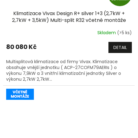
D
Klimatizace Vivax Design R+ silver 1+3 (2,7kW +
A
2,7kW + 3,5kW) Multi-split R32 včetně montáže
+dárek zdarma
R
Skladem
(>5 ks)
M
80 080 Kč
DETAIL
A
Multisplitová klimatizace od firmy Vivax. Klimatizace
obsahuje vnější jednotku ( ACP-27COFM79AERIs ) o
výkonu 7,9kW a 3 vnitřní klimatizační jednotky Silver o
výkonu 2,7kW 2,7kW...