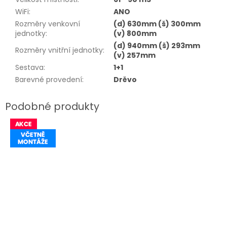
WiFi
:
ANO
Rozměry venkovní
(d) 630mm (š) 300mm
jednotky
:
(v) 800mm
(d) 940mm (š) 293mm
Rozměry vnitřní jednotky
:
(v) 257mm
Sestava
:
1+1
Barevné provedení
:
Drěvo