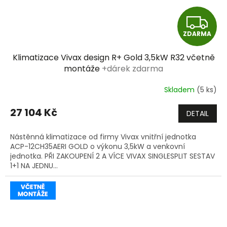
Z
ZDARMA
D
Klimatizace Vivax design R+ Gold 3,5kW R32 včetně
A
montáže
+dárek zdarma
R
Skladem
(5 ks)
M
27 104 Kč
DETAIL
A
Nástěnná klimatizace od firmy Vivax vnitřní jednotka
ACP-12CH35AERI GOLD o výkonu 3,5kW a venkovní
jednotka. PŘI ZAKOUPENÍ 2 A VÍCE VIVAX SINGLESPLIT SESTAV
1+1 NA JEDNU...