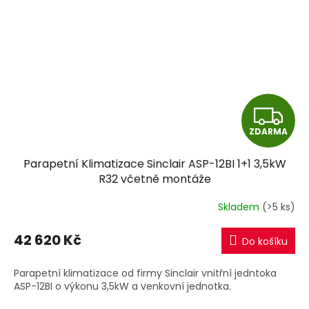
Z
ZDARMA
D
Parapetní Klimatizace Sinclair ASP-12BI 1+1 3,5kW
A
R32 včetně montáže
R
Skladem
(>5 ks)
M
42 620 Kč
Do košíku
A
Parapetní klimatizace od firmy Sinclair vnitřní jedntoka
ASP-12BI o výkonu 3,5kW a venkovní jednotka.