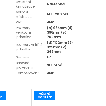
Umístění
Nástěnná
klimatizace
:
Velikost
141 - 200 m3
místnosti
:
WiFi
:
ANO
Rozměry
(d) 965mm (š)
venkovní
396mm (v)
jednotky
:
700mm
(d) 1122mm (š)
Rozměry vnitřní
329mm (v)
jednotky
:
247mm
Sestava
:
1+1
Barevné
Stříbrná
provedení
:
Temperování
:
ANO