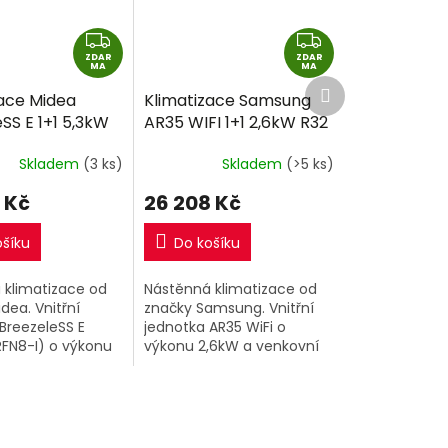
Z
Z
ZDAR
D
ZDAR
D
MA
MA
Další
A
A
zace Midea
Klimatizace Samsung
produkt
R
R
SS E 1+1 5,3kW
AR35 WIFI 1+1 2,6kW R32
M
M
montáže
včetně montáže
A
A
Skladem
(3 ks)
Skladem
(>5 ks)
 Kč
26 208 Kč
ošíku
Do košíku
 klimatizace od
Nástěnná klimatizace od
dea. Vnitřní
značky Samsung. Vnitřní
BreezeleSS E
jednotka AR35 WiFi o
RFN8-I) o výkonu
výkonu 2,6kW a venkovní
venkovní jednotka
jednotka.
FNX-O).