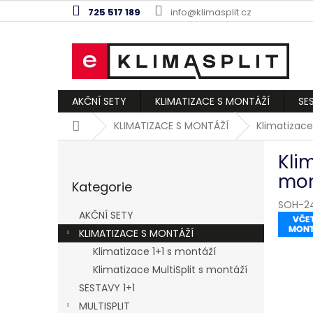
Přejít
725 517 189
info@klimasplit.cz
na
obsah
AKČNÍ SETY
KLIMATIZACE S MONTÁŽÍ
SE
Domů
KLIMATIZACE S MONTÁŽÍ
Klimatizac
P
Kli
o
Přeskočit
s
mon
Kategorie
kategorie
t
SOH-24
r
AKČNÍ SETY
a
KLIMATIZACE S MONTÁŽÍ
n
Klimatizace 1+1 s montáží
n
í
Klimatizace MultiSplit s montáží
p
SESTAVY 1+1
a
MULTISPLIT