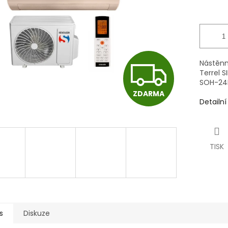
Z
Nástěnná
Terrel 
SOH-24B
ZDARMA
D
Detailn
A
TISK
R
M
s
Diskuze