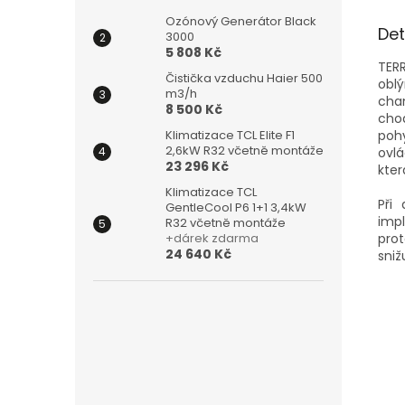
Ozónový Generátor Black
Det
3000
5 808 Kč
TER
Čistička vzduchu Haier 500
obl
m3/h
cha
8 500 Kč
chod
poh
Klimatizace TCL Elite F1
2,6kW R32 včetně montáže
ovlá
23 296 Kč
kter
Klimatizace TCL
Při
GentleCool P6 1+1 3,4kW
imp
R32 včetně montáže
prot
+dárek zdarma
24 640 Kč
sniž