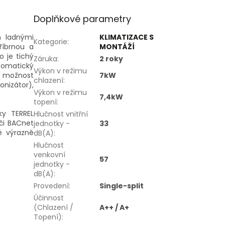
Doplňkové parametry
n ladnými
KLIMATIZACE S
Kategorie
:
říbrnou a
MONTÁŽÍ
 je tichý
Záruka
:
2 roky
utomatický
Výkon v režimu
é možnost
7kW
chlazení
:
onizátor),
Výkon v režimu
7,4kW
topení
:
ky TERREL
Hlučnost vnitřní
či BACnet
jednotky -
33
ré výrazně
dB(A)
:
Hlučnost
venkovní
57
jednotky -
dB(A)
:
Provedení
:
Single-split
Účinnost
(Chlazení /
A++ / A+
Topení)
: