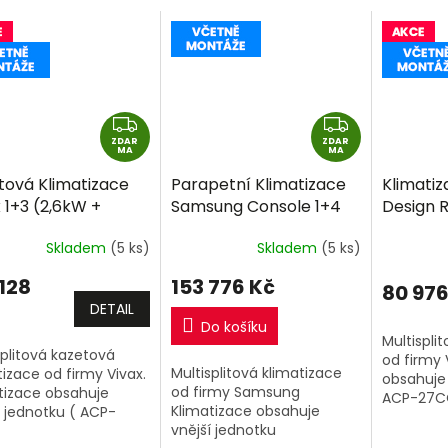
Z
Z
ZDAR
D
ZDAR
D
MA
MA
A
A
tová Klimatizace
Parapetní Klimatizace
Klimatiz
R
R
 1+3 (2,6kW +
Samsung Console 1+4
Design R
M
M
W+ 2,6kW) Multi-
(2,6kW + 2,6kW + 2,6kW
(3,5kW +
A
A
Skladem
(5 ks)
Skladem
(5 ks)
 R32 včetně
+ 2,6kW) Multi-split R32
3,5kW) M
táže
+dárek
včetně montáže
včetně 
 128
153 776 Kč
80 976
rma
+dárek 
DETAIL
Do košíku
Multispli
splitová kazetová
od firmy 
Multisplitová klimatizace
tizace od firmy Vivax.
obsahuje 
od firmy Samsung
tizace obsahuje
ACP-27CO
Klimatizace obsahuje
í jednotku ( ACP-
výkonu 7,
vnější jednotku
M79AERIs ) o výkonu
klimatiza