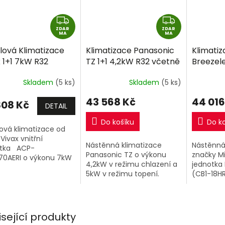
Z
Z
ZDAR
D
ZDAR
D
MA
MA
A
A
lová Klimatizace
Klimatizace Panasonic
Klimati
R
R
 1+1 7kW R32
TZ 1+1 4,2kW R32 včetně
Breezele
M
M
ně montáže
montáže
včetně 
A
A
Skladem
(5 ks)
Skladem
(5 ks)
43 568 Kč
44 016
808 Kč
DETAIL
Do košíku
Do k
ová klimatizace od
Vivax vnitřní
Nástěnná klimatizace
Nástěnná
otka ACP-
Panasonic TZ o výkonu
značky Mi
0AERI o výkonu 7kW
4,2kW v režimu chlazení a
jednotka 
kovní jednotka.
5kW v režimu topení.
(CB1-18H
Vnitřní jednotka CS-
5,3kW a 
TZ42ZKEW a venkovní
(CB1-18H
jednotka CU-TZ42ZKE.
isející produkty