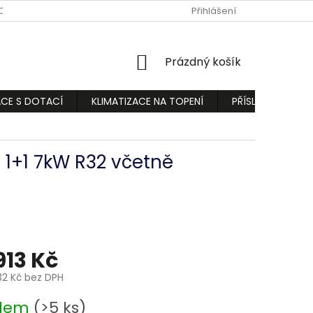
ODMÍNKY
PODMÍNKY OCHRANY OSOBNÍCH ÚDAJŮ
Přihlášení
REKLAMA
NÁKUPNÍ
Prázdný košík
KOŠÍK
ACE S DOTACÍ
KLIMATIZACE NA TOPENÍ
PŘÍSLUŠENSTVÍ
 1+1 7kW R32 včetně
913 Kč
32 Kč bez DPH
adem
(>5 ks)