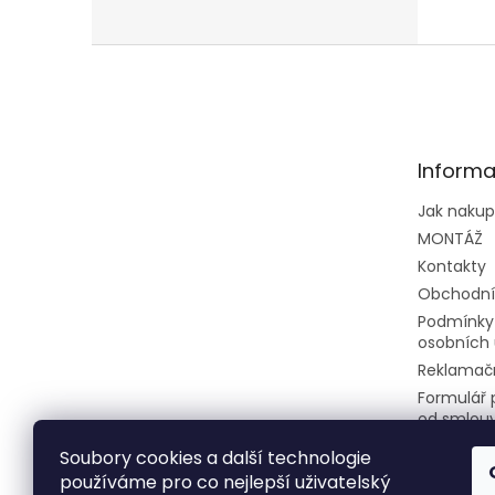
7,9kW
jedno
+...
Z
á
p
a
t
Informa
í
Jak naku
MONTÁŽ
Kontakty
Obchodní
Podmínky
osobních 
Reklamačn
Formulář 
od smlou
Soubory cookies a další technologie
používáme pro co nejlepší uživatelský