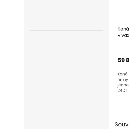
Kaná
Vivax
včet
59 
Kanál
firmy 
jedn
24DT7
a ven
Souv