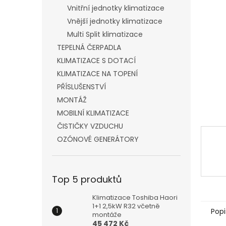
n
Vnitřní jednotky klimatizace
e
Vnější jednotky klimatizace
l
Multi Split klimatizace
TEPELNÁ ČERPADLA
KLIMATIZACE S DOTACÍ
KLIMATIZACE NA TOPENÍ
PŘÍSLUŠENSTVÍ
MONTÁŽ
MOBILNÍ KLIMATIZACE
ČISTIČKY VZDUCHU
OZÓNOVÉ GENERÁTORY
Top 5 produktů
Klimatizace Toshiba Haori
1+1 2,5kW R32 včetně
Popi
montáže
45 472 Kč