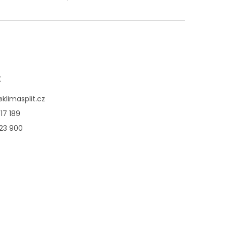
3,5kW 3,5kW +...
o výkonu 2,7kW 2,7kW...
t
@
klimasplit.cz
17 189
123 900