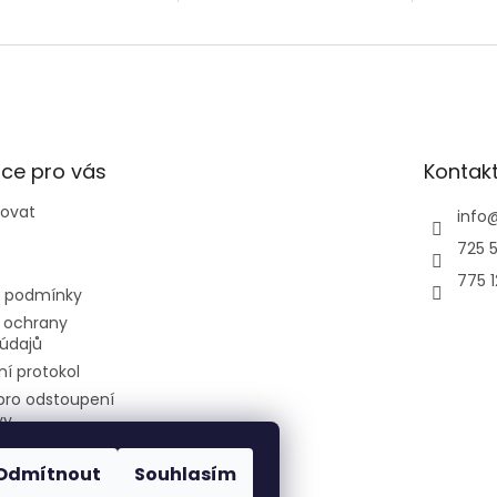
(AJ100TXJ5KG/EU) o
 a 3 vnitřní kazetové
o výkonu 
výkonu 10kW a 4 vnitřní
tky o výkonu 2,6kW
klimatizační jednotky
Parapetní
AJ026TNJDKG/EU o...
ce pro vás
Kontak
povat
info
725 5
775 
 podmínky
 ochrany
údajů
í protokol
pro odstoupení
vy
Odmítnout
Souhlasím