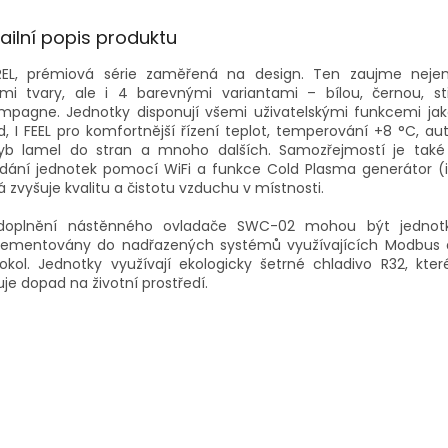
A
ailní popis produktu
REL, prémiová série zaměřená na design. Ten zaujme neje
ými tvary, ale i 4 barevnými variantami – bílou, černou, st
mpagne. Jednotky disponují všemi uživatelskými funkcemi jako
, I FEEL pro komfortnější řízení teplot, temperování +8 °C, a
yb lamel do stran a mnoho dalších. Samozřejmostí je tak
dání jednotek pomocí WiFi a funkce Cold Plasma generátor (i
á zvyšuje kvalitu a čistotu vzduchu v místnosti.
 doplnění nástěnného ovladače SWC-02 mohou být jednot
lementovány do nadřazených systémů využívajících Modbus 
okol. Jednotky využívají ekologicky šetrné chladivo R32, kte
uje dopad na životní prostředí.