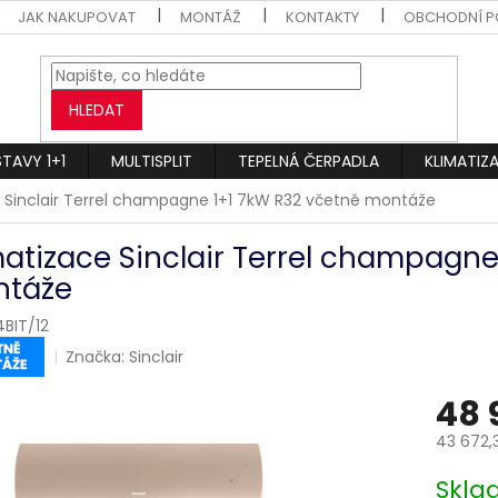
JAK NAKUPOVAT
MONTÁŽ
KONTAKTY
OBCHODNÍ P
HLEDAT
STAVY 1+1
MULTISPLIT
TEPELNÁ ČERPADLA
KLIMATIZ
e Sinclair Terrel champagne 1+1 7kW R32 včetně montáže
matizace Sinclair Terrel champagne
táže
BIT/12
Značka:
Sinclair
48 
43 672,
Měrná
Skl
cena: