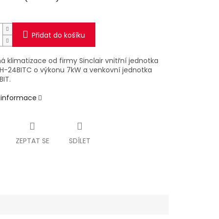
Přidat do košíku
 klimatizace od firmy Sinclair vnitřní jednotka
SIH-24BITC o výkonu 7kW a venkovní jednotka
IT.
í informace
ZEPTAT SE
SDÍLET