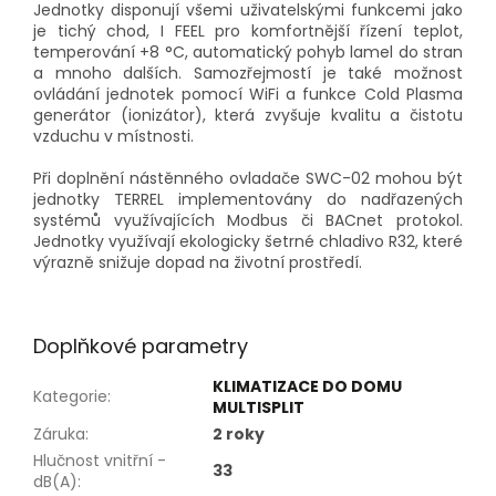
Jednotky disponují všemi uživatelskými funkcemi jako
je tichý chod, I FEEL pro komfortnější řízení teplot,
temperování +8 °C, automatický pohyb lamel do stran
a mnoho dalších. Samozřejmostí je také možnost
ovládání jednotek pomocí WiFi a funkce Cold Plasma
generátor (ionizátor), která zvyšuje kvalitu a čistotu
vzduchu v místnosti.
Při doplnění nástěnného ovladače SWC-02 mohou být
jednotky TERREL implementovány do nadřazených
systémů využívajících Modbus či BACnet protokol.
Jednotky využívají ekologicky šetrné chladivo R32, které
výrazně snižuje dopad na životní prostředí.
Doplňkové parametry
KLIMATIZACE DO DOMU
Kategorie
:
MULTISPLIT
Záruka
:
2 roky
Hlučnost vnitřní -
33
dB(A)
: