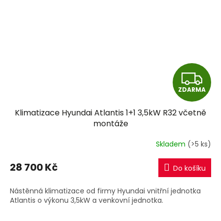
Z
ZDARMA
D
Klimatizace Hyundai Atlantis 1+1 3,5kW R32 včetně
A
montáže
R
Skladem
(>5 ks)
M
28 700 Kč
Do košíku
A
Nástěnná klimatizace od firmy Hyundai vnitřní jednotka
Atlantis o výkonu 3,5kW a venkovní jednotka.