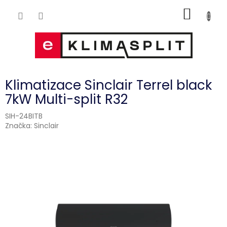
Přejít
NÁKUP
na
obsah
KOŠÍK
Klimatizace Sinclair Terrel black
7kW Multi-split R32
SIH-24BITB
Značka:
Sinclair