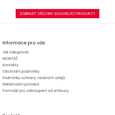
ZOBRAZIT VŠECHNY SOUVISEJÍCÍ PRODUKTY
Z
á
p
a
Informace pro vás
t
Jak nakupovat
í
MONTÁŽ
Kontakty
Obchodní podmínky
Podmínky ochrany osobních údajů
Reklamační protokol
Formulář pro odstoupení od smlouvy