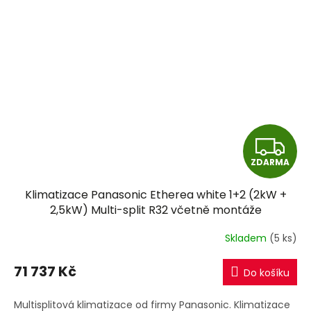
Z
ZDARMA
D
Klimatizace Panasonic Etherea white 1+2 (2kW +
A
2,5kW) Multi-split R32 včetně montáže
R
Skladem
(5 ks)
M
71 737 Kč
Do košíku
A
Multisplitová klimatizace od firmy Panasonic. Klimatizace