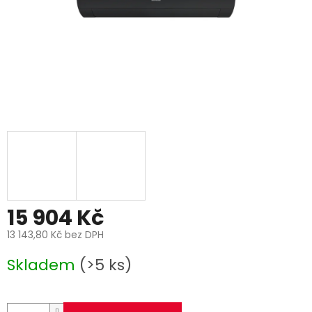
15 904 Kč
13 143,80 Kč bez DPH
Měrná
Skladem
(>5 ks)
cena: