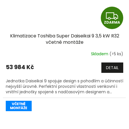
Z
ZDARMA
D
Klimatizace Toshiba Super Daiseikai 9 3,5 kW R32
A
včetně montáže
R
Skladem
(>5 ks)
M
53 984 Kč
DETAIL
A
Jednotka Daiseikai 9 spojuje design s pohodlím a účinností
nejvyšší úrovně. Perfektní provozní vlastnosti venkovní i
vnitřní jednotky spojené s nadčasovým designem a...