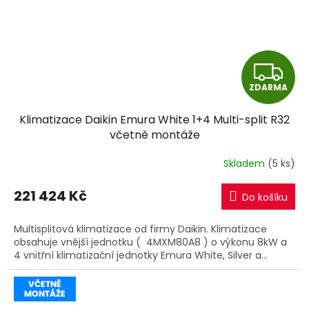
Z
ZDARMA
D
Klimatizace Daikin Emura White 1+4 Multi-split R32
A
včetně montáže
R
Skladem
(5 ks)
M
221 424 Kč
Do košíku
A
Multisplitová klimatizace od firmy Daikin. Klimatizace
obsahuje vnější jednotku ( 4MXM80A8 ) o výkonu 8kW a
4 vnitřní klimatizační jednotky Emura White, Silver a...