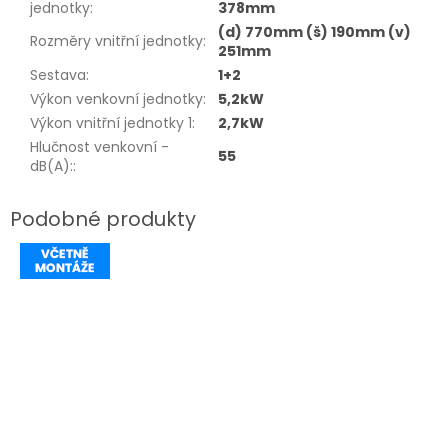
jednotky
:
378mm
(d) 770mm (š) 190mm (v)
Rozměry vnitřní jednotky
:
251mm
Sestava
:
1+2
Výkon venkovní jednotky
:
5,2kW
Výkon vnitřní jednotky 1
:
2,7kW
Hlučnost venkovní -
55
dB(A):
: