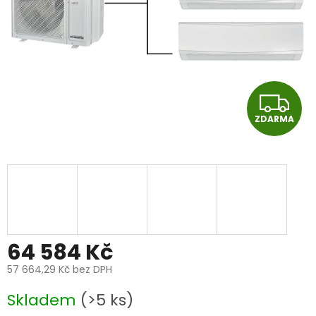
Z
ZDARMA
D
A
R
M
A
64 584 Kč
57 664,29 Kč bez DPH
Měrná
Skladem
(>5 ks)
cena: