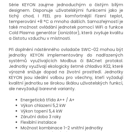
Série KEYON zaujme jednoduchým a čistým bílým
designem. Disponuje uživatelskými funkcemi jako je
tichý chod, I FEEL pro komfortnější řízení teplot,
temperování +8 °C a mnoho dalších. Samozřejmostí je
také možnost ovládání jednotek pomocí WiFi a funkce
Cold Plasma generátor (ionizátor), která zvyšuje kvalitu
a čistotu vzduchu v místnosti.
Při doplnění nástěnného ovladače SWC-02 mohou být
jednotky KEYON implementovány do nadřazených
systémů využívajících Modbus či BACnet protokol.
Jednotky využívají ekologicky šetrné chladivo R32, které
výrazně snižuje dopad na životní prostředí. Jednotky
KEYON jsou ideální volbou pro všechny, kteří vyžadují
kvalitní jednotku se širokou škálou uživatelských funkcí,
ale nevyžadují barevné varianty.
Energetická třída A++ / A+
Výkon chlazení 5,2 kW
Výkon topení 5,4 kW
Záruční doba 3 roky
Flexiblní instalace
Možnost kombinace 1–2 vnitřní jednotky