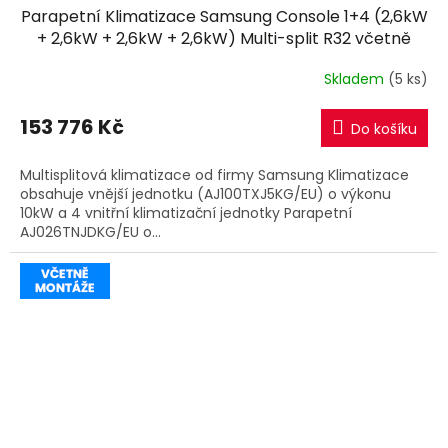
Parapetní Klimatizace Samsung Console 1+4 (2,6kW
A
+ 2,6kW + 2,6kW + 2,6kW) Multi-split R32 včetně
montáže
R
Skladem
(5 ks)
M
153 776 Kč
Do košíku
A
Multisplitová klimatizace od firmy Samsung Klimatizace
obsahuje vnější jednotku (AJ100TXJ5KG/EU) o výkonu
10kW a 4 vnitřní klimatizační jednotky Parapetní
AJ026TNJDKG/EU o...