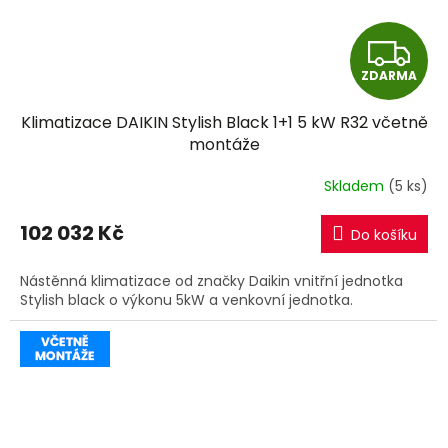
Z
ZDARMA
D
Klimatizace DAIKIN Stylish Black 1+1 5 kW R32 včetně
A
montáže
R
Skladem
(5 ks)
M
102 032 Kč
Do košíku
A
Nástěnná klimatizace od značky Daikin vnitřní jednotka
Stylish black o výkonu 5kW a venkovní jednotka.