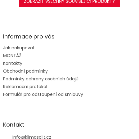
ZOBRAZIT VŠECHNY SOUVISEJÍCÍ PRODUKTY
Z
á
p
a
Informace pro vás
t
Jak nakupovat
í
MONTÁŽ
Kontakty
Obchodní podmínky
Podmínky ochrany osobních údajů
Reklamační protokol
Formulář pro odstoupení od smlouvy
Kontakt
info
@
klimasplit.cz