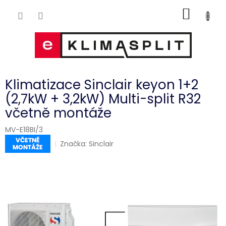
Přejít
NÁKUP
na
obsah
KOŠÍK
Klimatizace Sinclair keyon 1+2
(2,7kW + 3,2kW) Multi-split R32
včetně montáže
MV-E18BI/3
Značka:
Sinclair