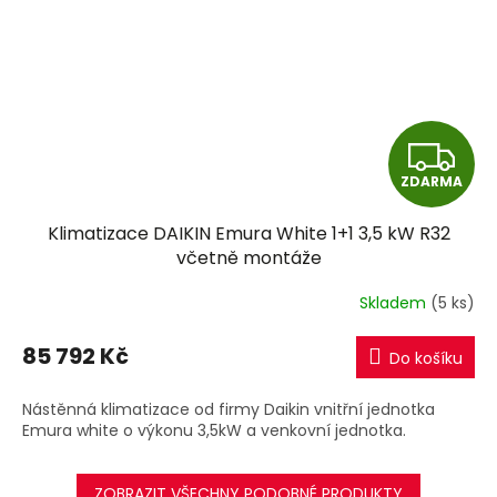
Z
ZDARMA
D
Klimatizace DAIKIN Emura White 1+1 3,5 kW R32
A
včetně montáže
R
Skladem
(5 ks)
M
85 792 Kč
Do košíku
A
Nástěnná klimatizace od firmy Daikin vnitřní jednotka
Emura white o výkonu 3,5kW a venkovní jednotka.
ZOBRAZIT VŠECHNY PODOBNÉ PRODUKTY