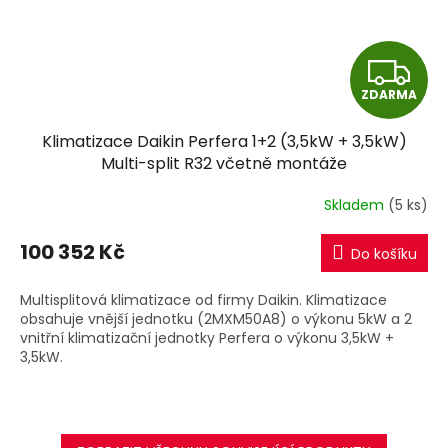
Z
ZDARMA
D
Klimatizace Daikin Perfera 1+2 (3,5kW + 3,5kW)
A
Multi-split R32 včetně montáže
R
Skladem
(5 ks)
M
100 352 Kč
Do košíku
A
Multisplitová klimatizace od firmy Daikin. Klimatizace
obsahuje vnější jednotku (2MXM50A8) o výkonu 5kW a 2
vnitřní klimatizační jednotky Perfera o výkonu 3,5kW +
3,5kW.