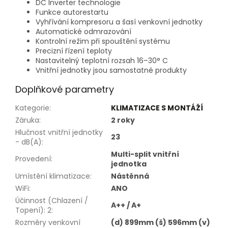
DC Inverter technologie
Funkce autorestartu
Vyhřívání kompresoru a šasí venkovní jednotky
Automatické odmrazování
Kontrolní režim při spouštění systému
Precizní řízení teploty
Nastavitelný teplotní rozsah 16–30° C
Vnitřní jednotky jsou samostatné produkty
Doplňkové parametry
Kategorie
:
KLIMATIZACE S MONTÁŽÍ
Záruka
:
2 roky
Hlučnost vnitřní jednotky
23
- dB(A)
:
Multi-split vnitřní
Provedení
:
jednotka
Umístění klimatizace
:
Nástěnná
WiFi
:
ANO
Účinnost (Chlazení /
A++ / A+
Topení): 2
:
Rozměry venkovní
(d) 899mm (š) 596mm (v)